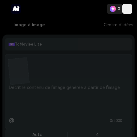
0
Image à image
Centre d’idées
ToMoviee Lite
@
0/2000
Auto
4