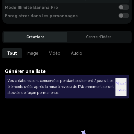
Mode Illimité Banana Pro
Enregistrer dans les personnages
Créations
Centre d’idées
Tout
Image
Vidéo
Audio
Générer une liste
Vos créations sont conservées pendant seulement 7 jours. Les
Mise à
éléments créés après la mise à niveau de l'Abonnement seront
niveau
stockés de façon permanente.