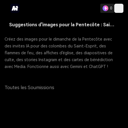
0
Suggestions d'images pour la Pentecôte : Saint-Esprit, Feu et Graphismes d'Église
Créez des images pour le dimanche de la Pentecôte avec
des invites IA pour des colombes du Saint-Esprit, des
flammes de feu, des affiches d'église, des diapositives de
culte, des stories Instagram et des cartes de bénédiction
avec Media. Fonctionne aussi avec Gemini et ChatGPT !
Toutes les Soumissions