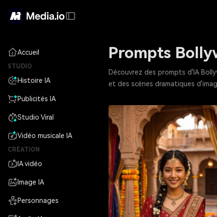
Prompts Bolly
Accueil
STUDIO
Découvrez des prompts d'IA Bolly
Histoire IA
et des scènes dramatiques d'image
Publicités IA
Studio Viral
Vidéo musicale IA
CRÉATION
IA vidéo
Image IA
Personnages