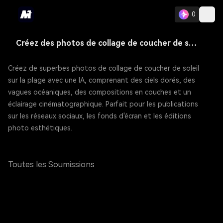
0
Créez des photos de collage de coucher de soleil sur la plage avec l'IA (Instructions gratuites à copier-coller)
Créez de superbes photos de collage de coucher de soleil
sur la plage avec une IA, comprenant des ciels dorés, des
vagues océaniques, des compositions en couches et un
éclairage cinématographique. Parfait pour les publications
sur les réseaux sociaux, les fonds d'écran et les éditions
photo esthétiques.
Toutes les Soumissions