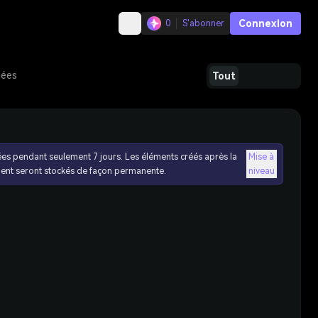
Connexion
0
S'abonner
dées
Tout
ées pendant seulement 7 jours. Les éléments créés après la
Mise à
ent seront stockés de façon permanente.
niveau