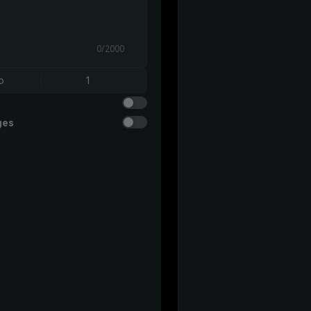
0/2000
o
1
ges