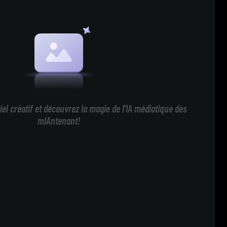
iel créatif et découvrez la magie de l'IA médiatique dès
mIAntenant!