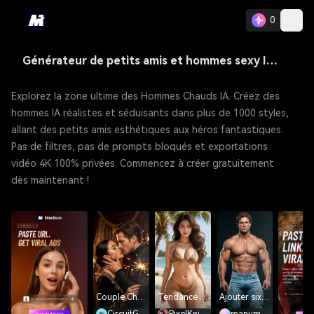
0
Générateur de petits amis et hommes sexy IA : Plus de 100 styles non filtrés
Explorez la zone ultime des Hommes Chauds IA. Créez des
hommes IA réalistes et séduisants dans plus de 1000 styles,
allant des petits amis esthétiques aux héros fantastiques.
Pas de filtres, pas de prompts bloqués et exportations
vidéo 4K 100% privées. Commencez à créer gratuitement
dès maintenant !
Couple Chaud
Tendance Chaude
Ajouter six packs