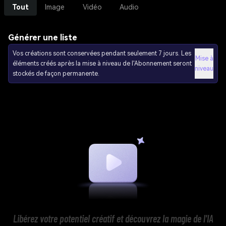
Tout
Image
Vidéo
Audio
Générer une liste
Vos créations sont conservées pendant seulement 7 jours. Les
Mise à
éléments créés après la mise à niveau de l'Abonnement seront
niveau
stockés de façon permanente.
Libérez votre potentiel créatif et découvrez la magie de l'IA