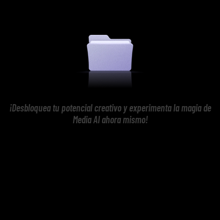
¡Desbloquea tu potencial creativo y experimenta la magia de
Media AI ahora mismo!