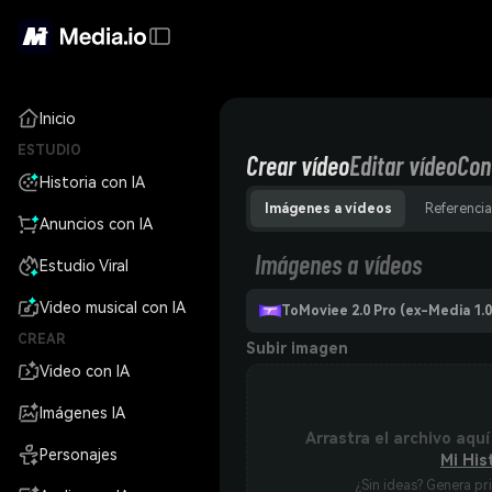
Inicio
ESTUDIO
Crear vídeo
Editar vídeo
Con
Historia con IA
Imágenes a vídeos
Referencia
Anuncios con IA
Imágenes a vídeos
Estudio Viral
Video musical con IA
ToMoviee 2.0 Pro (ex-Media 1.0
CREAR
Subir imagen
Video con IA
Imágenes IA
Arrastra el archivo aquí
Personajes
Mi His
¿Sin ideas? Genera pr