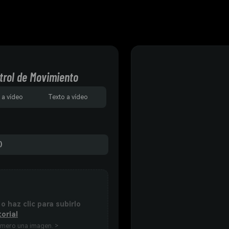
trol de Movimiento
 a vídeo
Texto a vídeo
)
 o haz clic para subirlo
torial
imero una imagen. >