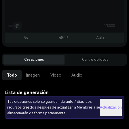
@
0/8000
5s
480P
Auto
Creaciones
Centro de Ideas
Todo
Imagen
Video
Audio
Lista de generación
Tus creaciones solo se guardan durante 7 días. Los
recursos creados después de actualizar a Membresía se
Actualización
almacenarán de forma permanente.