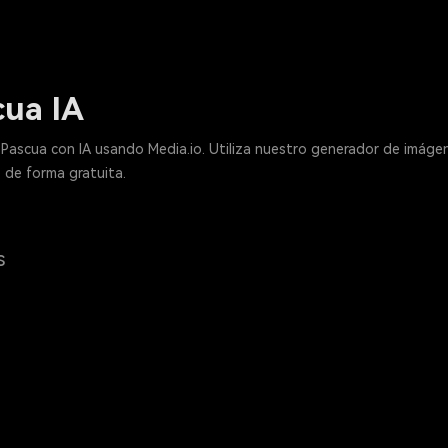
cua IA
Pascua con IA usando Media.io. Utiliza nuestro generador de imágen
o de forma gratuita.
s