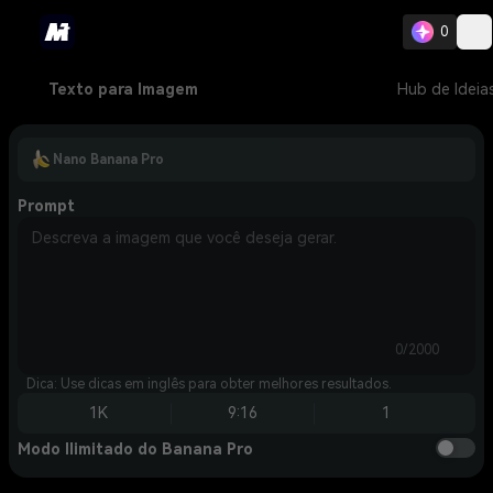
0
Texto para Imagem
Hub de Ideia
Nano Banana Pro
Prompt
0/2000
Dica: Use dicas em inglês para obter melhores resultados.
1K
9:16
1
Modo Ilimitado do Banana Pro