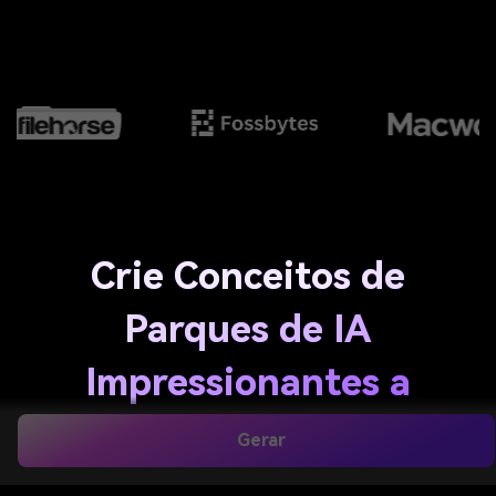
Crie Conceitos de
Parques de IA
Impressionantes a
partir de Texto em
Gerar
Minutos