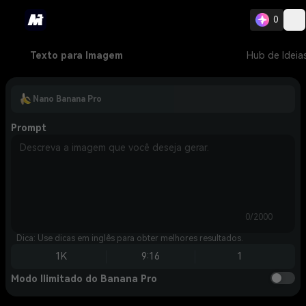
0
Texto para Imagem
Hub de Ideia
Nano Banana Pro
Prompt
0/2000
Dica: Use dicas em inglês para obter melhores resultados.
1K
9:16
1
Modo Ilimitado do Banana Pro