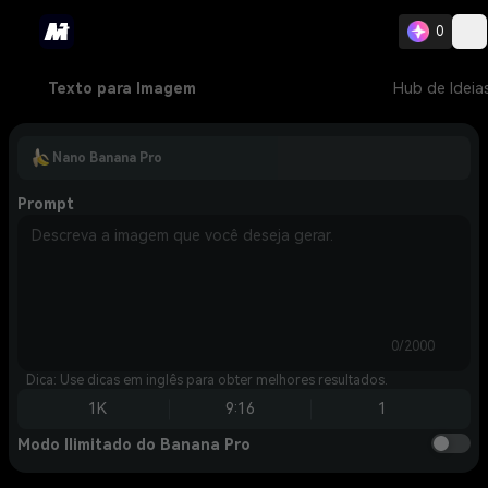
0
Texto para Imagem
Hub de Ideia
Nano Banana Pro
Prompt
0/2000
Dica: Use dicas em inglês para obter melhores resultados.
1K
9:16
1
Modo Ilimitado do Banana Pro