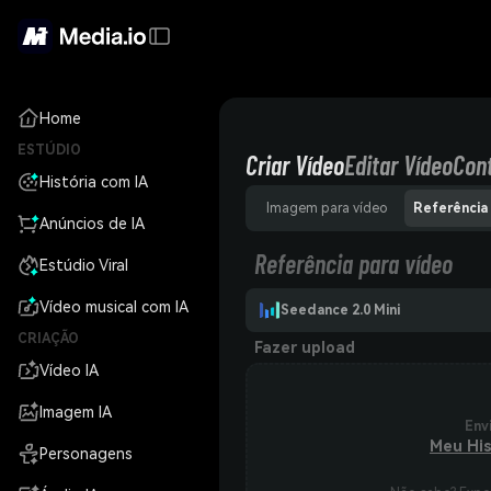
Home
ESTÚDIO
Criar Vídeo
Editar Vídeo
Con
História com IA
Imagem para vídeo
Anúncios de IA
Referência para vídeo
Estúdio Viral
Vídeo musical com IA
Seedance 2.0 Mini
CRIAÇÃO
Fazer upload
Vídeo IA
Imagem IA
Env
Meu His
Personagens