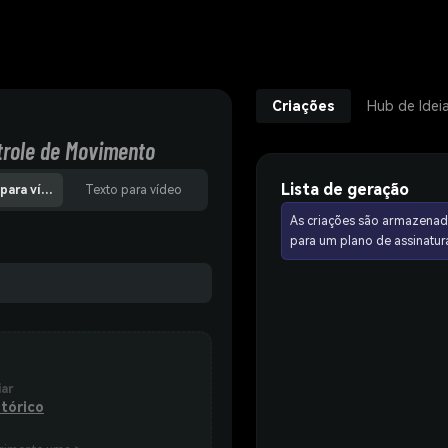
Criações
Hub de Idei
trole de Movimento
Lista de geração
Referência para vídeo
Texto para vídeo
As criações são armazenad
para um plano de assinat
iar
tórico