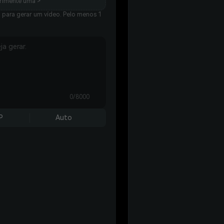
rimente uma >
o para gerar um vídeo. Pelo menos 1
0/8000
P
Auto