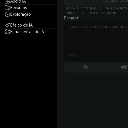
Não sabe? Expe
Áudio IA
Recursos
Insira 0–9 imagens, 0–1 vídeos e text
vídeo ou imagem é necessário.
Exploração
Prompt
Efeito de IA
Ferramentas de IA
5s
480