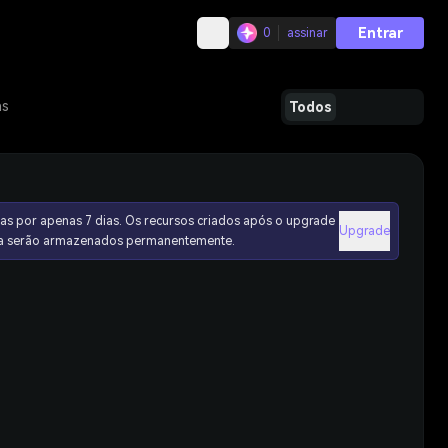
Entrar
0
assinar
as
Todos
as por apenas 7 dias. Os recursos criados após o upgrade
Upgrade
ura serão armazenados permanentemente.