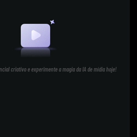
cial criativo e experimente a magia da IA de mídia hoje!