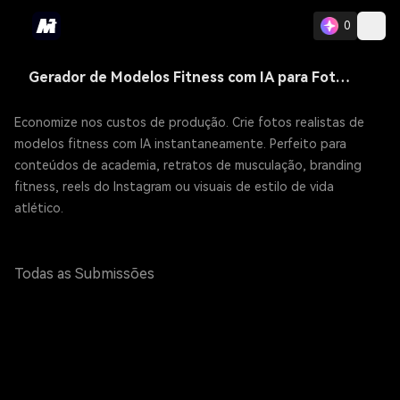
0
Gerador de Modelos Fitness com IA para Fotos de Academia, Músculos e Influenciadores
Economize nos custos de produção. Crie fotos realistas de
modelos fitness com IA instantaneamente. Perfeito para
conteúdos de academia, retratos de musculação, branding
fitness, reels do Instagram ou visuais de estilo de vida
atlético.
Todas as Submissões