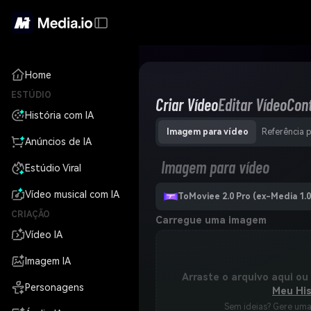
Home
ESTÚDIO
Criar Vídeo
Editar Vídeo
Con
História com IA
Imagem para vídeo
Referência 
Anúncios de IA
Imagem para vídeo
Estúdio Viral
Vídeo musical com IA
ToMoviee 2.0 Pro (ex-Media 1.0
CRIAÇÃO
Carregue uma imagem
Vídeo IA
Imagem IA
Arraste o arquivo aqui ou
Personagens
Meu His
Sem ideias? Gere um