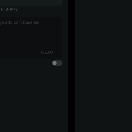
 png, jpeg.
0/2000