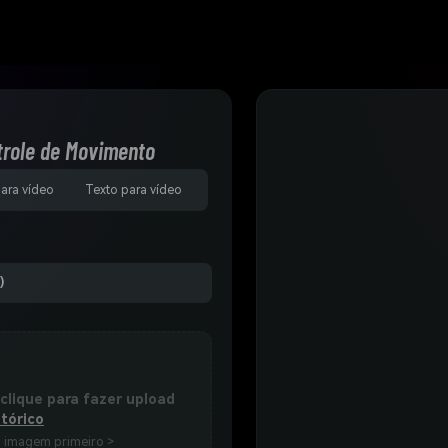
trole de Movimento
para vídeo
Texto para vídeo
)
 clique para fazer upload
tórico
a imagem primeiro >