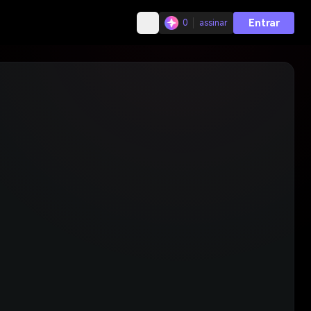
Entrar
0
assinar