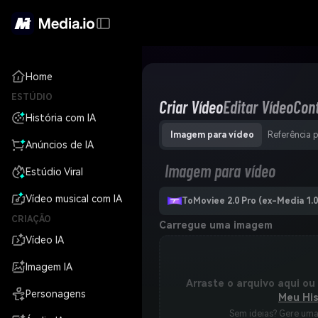
Home
ESTÚDIO
Criar Vídeo
Editar Vídeo
Con
História com IA
Imagem para vídeo
Referência 
Anúncios de IA
Imagem para vídeo
Estúdio Viral
Vídeo musical com IA
ToMoviee 2.0 Pro (ex-Media 1.0
CRIAÇÃO
Carregue uma imagem
Vídeo IA
Imagem IA
Arraste o arquivo aqui ou
Personagens
Meu His
Sem ideias? Gere um