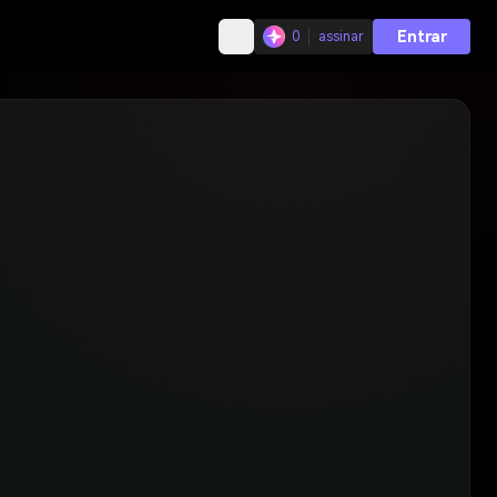
Entrar
0
assinar