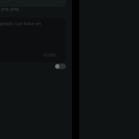
 png, jpeg.
0/2000