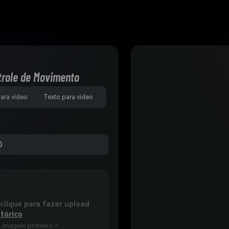
trole de Movimento
para vídeo
Texto para vídeo
)
 clique para fazer upload
tórico
a imagem primeiro >