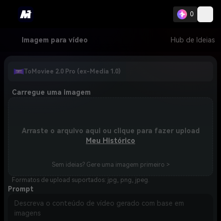
0
Imagem para vídeo
Hub de Ideias
ToMoviee 2.0 Pro (ex-Media 1.0)
Carregue uma imagem
Arraste o arquivo aqui ou clique para fazer upload
Meu Histórico
Sem ideias? Gere uma imagem primeiro >
Formatos de upload suportados: jpg, png, jpeg.
Prompt