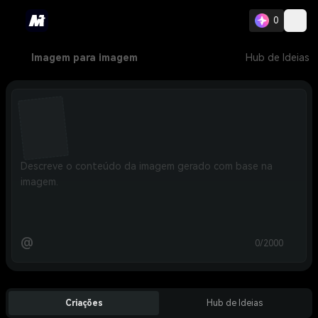
0
Imagem para imagem
Hub de Ideias
@
0/2000
Criações
Hub de Ideias