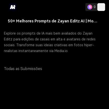
0
50+ Melhores Prompts de Zayan Editz AI | Modelos de Fotos para Copiar e Colar
Explore os prompts de IA mais bem avaliados do Zayan
Editz para edições de casais em alta e avatares de redes
sociais. Transforme suas ideias criativas em fotos hiper-
realistas instantaneamente via Media.io.
Todas as Submissões