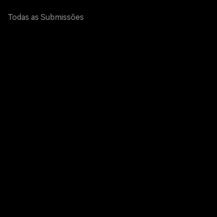
Todas as Submissões