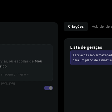
Criações
Hub de Idei
Lista de geração
As criações são armazenad
para um plano de assinat
nviar, ou escolha de
Meu
rico
a imagem primeiro >
 png, jpeg.