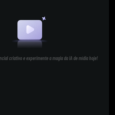
cial criativo e experimente a magia da IA de mídia hoje!