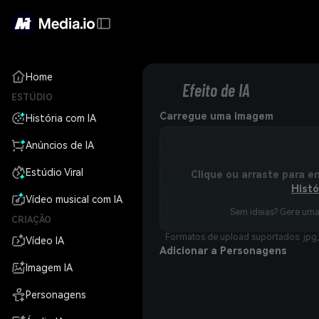
Home
Efeito de IA
ESTÚDIO
Carregue uma imagem
História com IA
Anúncios de IA
Estúdio Viral
Clique ou arraste para e
Histó
Vídeo musical com IA
Sem ideias? Gere um
CRIAÇÃO
Formatos de upload suportados: jpg,
Vídeo IA
Adicionar a Personagens
Imagem IA
Personagens