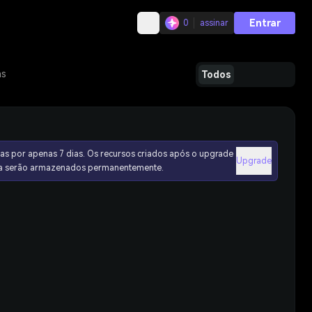
Entrar
0
assinar
as
Todos
as por apenas 7 dias. Os recursos criados após o upgrade
Upgrade
ura serão armazenados permanentemente.