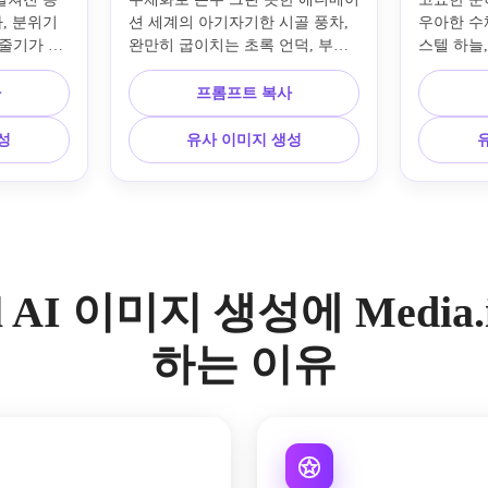
 분위기 
션 세계의 아기자기한 시골 풍차, 
우아한 수
빛줄기가 날
완만히 굽이치는 초록 언덕, 부드
스텔 하늘
, 젖은 
러운 구름, 작은 마을 집들, 따뜻한 
영, 종이의
틱 조명, 
햇살, 파스텔 색감, 동화 같은 매
치, 차분한
사
프롬프트 복사
기, 사실적
력, 생동감 있는 식생, 평화롭고 마
조, 고요한
연스러운 
법 같은 분위기, 세밀한 화풍 질감, 
잡힌 프린
성
유사 이미지 생성
리즘.
클래식 판타지 애니메이션에서 영
적 디테일
감을 받은 시네마틱 구도.
ll AI 이미지 생성에 Media
하는 이유