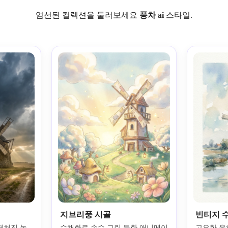
엄선된 컬렉션을 둘러보세요
풍차 ai
스타일.
지브리풍 시골
빈티지 
펼쳐진 농
수채화로 손수 그린 듯한 애니메이
고요한 운