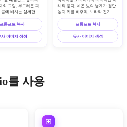
채화 그림, 부드러운 파
래적 풍차, 네온 빛의 날개가 첨단 
, 물에 비치는 섬세한 반
농지 위를 비추며, 보라와 전기 블
 질감, 자유분방한 붓 터
루 조명, 반짝이는 금속 질감, 안개 
 파랑, 초록, 베이지 색
낀 분위기, 극적인 시점, 먼 곳의 
프롬프트 복사
프롬프트 복사
 유럽 시골 분위기, 균형 
SF 스카이라인, 강렬한 대비, 에너
트용 구도, 정교한 예술
제틱한 분위기, 날카로운 디테일의 
유사 이미지 생성
유사 이미지 생성
.
고도로 스타일리시한 디지털 아트.
.io를 사용