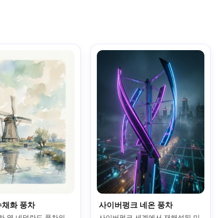
수채화 풍차
사이버펑크 네온 풍차
하 옆 네덜란드 풍차의 
사이버펑크 세계에서 재해석된 미