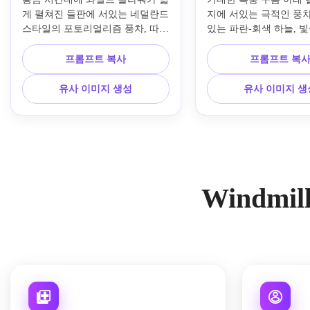
게 펼쳐진 들판에 서있는 네덜란드 
지에 서있는 극적인 풍차,
스타일의 포토리얼리즘 풍차, 따뜻
있는 파란-회색 하늘, 
한 노을빛이 날개와 풀을 비추고, 
씨를 가르며 내리쬐는 모습
부드럽고 극적인 구름, 풍부한 자
땅의 질감, 고대비 시네마
프롬프트 복사
프롬프트 복
연의 초록과 호박색 톤, 시네마틱
광각 시점, 강풍의 분위
한 풍경 구도, 선명한 질감, 사실적
인 재질, 강렬하면서 자
유사 이미지 생성
유사 이미지 생
인 그림자, 초정밀 시골 사진.
색감, 초정밀 풍경 리얼
Windmi