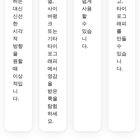
하는
얼,
쉽게
고,
대신
사이
사용
타이
신선
버펑
할
포그
한
크
수
래피
시각
또는
있습
를
적
기타
니
만들
방향
타이
다.
수
을
포그
있습
원할
래피
니
때
에서
다.
이상
영감
적입
을
니
받은
다.
룩을
탐험
하세
요.