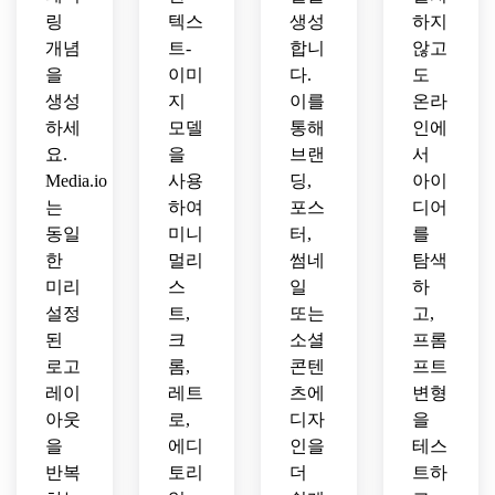
링
텍스
생성
하지
개념
트-
합니
않고
을
이미
다.
도
생성
지
이를
온라
하세
모델
통해
인에
요.
을
브랜
서
Media.io
사용
딩,
아이
는
하여
포스
디어
동일
미니
터,
를
한
멀리
썸네
탐색
미리
스
일
하
설정
트,
또는
고,
된
크
소셜
프롬
로고
롬,
콘텐
프트
레이
레트
츠에
변형
아웃
로,
디자
을
을
에디
인을
테스
반복
토리
더
트하