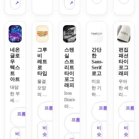
스튜
만들
경, 
광택 
↗
↗
마감, 
디오 
어 보
부드
있는 
날카
조명, 
세요. 
러운 
질감, 
로운 
프리
표현
데이
어두
벡터 
미엄 
력이 
라이
운 그
같은 
편집 
풍부
트 스
라데
선명
분위
한 손
타일
이션 
도, 
기, 
으로 
의 조
배경, 
네온
그루
스텐
간단
편집
미니
선명
그린 
명, 
충격
글로
비
실
한
패션
멀한 
한 가
스트
우
레트
스트
Sans-
타이
우아
이 강
럭셔
텍스
로
리트
Serif
포그
장자
로크, 
한 여
한 사
리 브
트
타입
타이
로고
래피
리, 
질감 
성스
이버 
랜딩 
아트
포그
패키
있는 
러운 
무드, 
물결 
미묘
우아
무드, 
래피
지와 
잉크 
대담
분위
텍스
모양
한 기
한 세
정밀
Iron 
웹사
가장
한 무
기, 
트를 
의 
하학
리프 
성과 
District
이트 
자리, 
세리
부드
대담
1970
적 영
디스
대칭
라는 
헤더
대담
프 레
러운 
하고 
년대 
향, 
플레
프롬프트 복
프롬프트 복
프롬프
을 강
피트
에 적
한 대
터링, 
잉크 
세련
프롬프트 복
레터
선명
이 텍
사
사
조한 
니스 
합한 
각선 
일렉
프롬프트 복
질감, 
되고 
사
폼, 
한 글
스트, 
깔끔
브랜
세련
구성, 
트릭 
사
소셜 
시각
따뜻
자 간
넓은 
한 조
비
비
비
드의 
된 브
차콜
블루
프로
적으
한 오
격, 
커닝, 
비
명 등
슷
슷
슷
스텐
랜드 
과 오