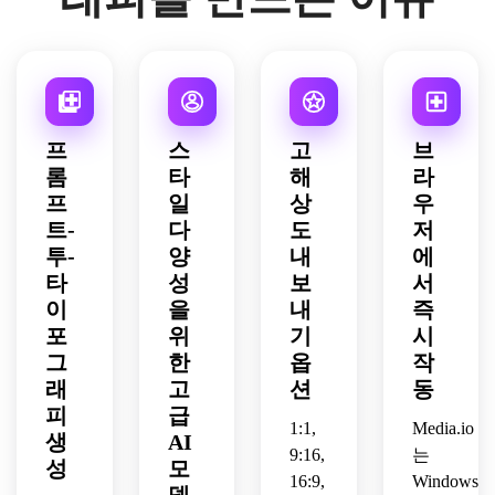
거친 
세리
고 가
버 분
로고
세요.
한 빈
웹사
린트 
콘크
프 타
독성
위기, 
를 제
티지 
이트, 
같은 
리트 
이포
을 갖
강력
작하
무드, 
피치 
질감, 
질감, 
그래
춘 원
한 시
세요.
핸드
덱 및 
뷰티 
극적
피 로
시 수
각적 
크래
앱 브
캠페
인 사
고를 
제 마
깊이
프트 
랜딩
인, 
프
스
고
브
이드 
제작
감이 
를 사
느낌
을 위
룩북, 
롬
타
해
라
조명, 
하세
특징
용하
이 들
해 설
프리
프
일
상
우
도시
요.
입니
여 생
고 다
계된 
미엄 
적인 
다.
생한 
트-
다
도
저
가가
선명
브랜
운동 
소셜 
기 쉽
한 고
드 비
투-
양
내
에
분위
그래
고 공
해상
주얼
타
성
보
서
기, 
픽이
유성
도 출
에 적
이
을
내
즉
거친 
나 디
이 높
력을 
합한 
포
위
기
시
가장
지털 
은 포
갖춘 
세련
그
한
옵
작
자리, 
표지 
스터 
NovaGrid
된 구
래
고
션
동
의류, 
디자
스타
라는 
성을 
포스
인을 
피
급
일의 
기술 
사용
1:1,
Media.io
터 및 
위해 
구성
스타
하여 
생
AI
9:16,
는
브랜
Night 
으로 
트업
VÉRA
성
모
딩 자
16:9,
Windows,
Drive
선빔
을 위
라는 