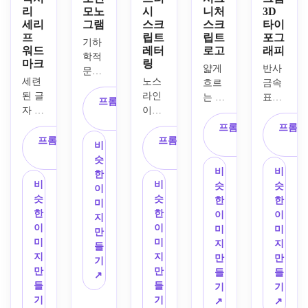
리
모노
시
니처
3D
세리
그램
스크
스크
타이
프
립트
립트
포그
기하
워드
레터
로고
래피
학적 
마크
링
얇게 
반사 
문자 
세련
노스
흐르
금속 
구성, 
된 글
라인
는 라
표면, 
균형 
프롬프트 복
자 간
이라
인, 
두꺼
잡힌 
사
격, 
는 도
우아
운 미
프롬프트 복
프롬프
네거
얇은 
시 의
프롬프트 복
프롬프트 복
한 루
래 문
사
티브 
비
고대
류 브
사
사
프, 
자 양
스페
슷
비 세
랜드
넓은 
식, 
비
비
이스, 
한
리프, 
의 브
구성, 
중앙 
비
비
슷
슷
단색 
이
은은
러시 
부드
구성, 
슷
슷
한
한
흑백 
미
한 골
스타
러운 
시원
한
한
이
이
팔레
지
드-베
일의 
블러
한 실
이
이
미
미
트, 
만
이지
타이
셔와 
버 팔
미
미
지
지
중앙 
들
색 악
포그
크림 
레트, 
지
지
만
만
구성, 
기
센트, 
래피 
톤, 
극적
만
만
들
들
매끄
↗
부드
디자
깔끔
인 림 
들
들
기
기
러운 
러운 
인을 
한 배
조명, 
기
기
↗
↗
매트 