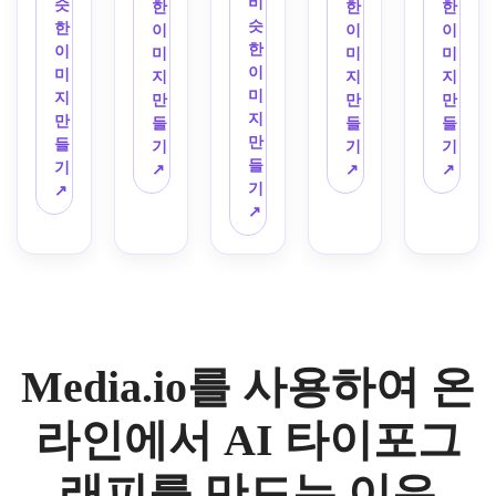
와 마
필과 
로 몰
비
렌지, 
흰색 
모노
슷
으로 
한
한
한
실 타
프레
프화
젠타 
명함
입감 
슷
머스
스튜
크롬 
한
이니
이
이
이
이포
젠테
이트 
글로
에 적
있게 
한
타드, 
디오 
팔레
이
셜 A
미
미
미
그래
이션
팔레
우, 
합한 
만드
이
브라
배경, 
트, 
미
와 R
지
지
지
피 로
이 있
트, 
어두
세련
는 영
미
운 팔
균형 
깔끔
지
을 사
만
만
만
고를 
는 깔
거친 
운 도
된 프
화 같
지
레트, 
잡힌 
한 잡
만
용하
들
들
들
디자
끔한 
스트
시-밤 
리미
은 대
만
장난
구성, 
지 스
들
여 현
기
기
기
인하
아이
리트
배경, 
엄 브
비를 
들
스러
시원
타일 
기
대적
↗
↗
↗
세요. 
보리 
웨어 
중앙 
랜딩
사용
기
운 중
한 중
레이
↗
인 모
산업
배경
에너
포스
으로 
하여 
↗
심 레
립 팔
아웃, 
노그
용 컷
을 중
지, 
터 구
Elara
HYPER
이아
레트, 
부드
램 타
아웃 
심으
극적
성, 
라는 
라는 
웃, 
부드
러운 
이포
문자 
로 
인 대
빛나
개인 
단어
은은
러운 
하이
그래
모양, 
LUMA
비 조
는 헤
브랜
에 대
한 종
평평
패션 
피 디
대담
라는 
명, 
이즈, 
드의 
한 크
이 질
한 질
조명, 
자인
한 적
스킨
레이
광택 
손으
롬 
감, 
감, 
고급
을 생
Media.io를 사용하여 온
층 구
케어 
어드 
있는 
로 쓴 
3D 
부드
현대
스러
성합
성, 
브랜
페인
빛 반
시그
타이
러운 
적인 
운 미
니다.
모노
드의 
트 질
사, 
니처 
포그
향수
전문
니멀 
라인에서 AI 타이포그
크롬 
우아
감, 
영화 
타이
래피
의 조
적인 
무드, 
팔레
한 럭
강력
같은 
포그
를 생
명, 
분위
선명
래피를 만드는 이유
트, 
셔리 
한 로
사이
래피 
성하
쾌활
기, 
한 프