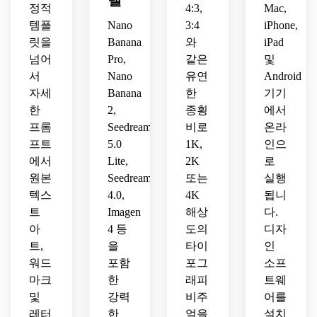
델
산에 
라고 
정적
이라
4:3,
한 깔
Mac,
브랜
잘 어
적힌 
는 커
끔한 
드의 
템플
Nano
3:4
iPhone,
울리
네온 
피숍
무세
편집 
릿을
Banana
와
iPad
는 터
글로
을 위
리프 
패션 
넘어
Pro,
같은
및
프한 
우 타
한 레
타이
타이
서
Nano
유연
Android
고대
이포
트로
포그
포그
자세
Banana
한
기기
비 프
그래
한 그
래피 
래피 
레젠
한
2,
종횡
에서
피 포
루비 
로고
타이
테이
스터
프롬
타이
Seedream
비로
를 만
온라
틀을 
션이 
를 만
포그
드세
생성
프트
5.0
1K,
인으
특징
드세
래피 
요.
하세
에서
Lite,
2K
로
입니
요.
디자
요.
원본
Seedream
또는
실행
다.
인을 
텍스
4.0,
4K
됩니
만들
트
Imagen
해상
다.
어 보
아
4 등
도의
디자
세요.
트,
을
타이
인
워드
포함
포그
소프
마크
한
래피
트웨
및
강력
비주
어를
레터
한
얼을
설치