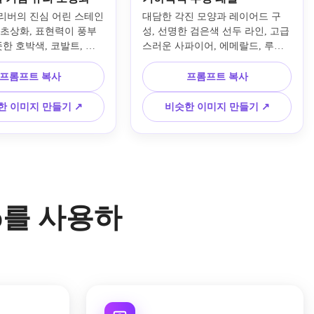
리버의 진심 어린 스테인
대담한 각진 모양과 레이어드 구
 초상화, 표현력이 풍부
성, 선명한 검은색 선두 라인, 고급
뜻한 호박색, 코발트, 크
스러운 사파이어, 에메랄드, 루비, 
, 피사체 뒤의 후광 같은 
앰버 유리, 밝은 백라이트, 미니멀
중하게 세분화된 모자이크 
하면서도 고급스러운 장식 느낌, 
프롬프트 복사
프롬프트 복사
끔한 리드 라인, 감정적이
선명한 대비, 광택이 나는 가장자
아한 분위기, 수제 메모
리, 깔끔한 대칭, 빛나는 반투명 표
한 이미지 만들기 ↗
비슷한 이미지 만들기 ↗
, 빛나는 질감, 높은 선
면, 갤러리에 걸맞은 현대적인 스
이가 있는 중앙 클로즈업 
테인드 글라스 미학을 갖춘 현대적
인 기하학적 스테인드 글라스 패널
을 만드세요.
io를 사용하