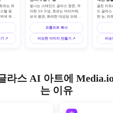
 흐르는 유
빛나는 스테인드 글라스 창문, 우
골든 리트
파스텔 핑
아한 3/4 구성, 흐르는 머리카락, 
드 글라스
호박색 유리 
보석 왕관, 화려한 대성당 프레임, 
한 눈, 따
윤곽선, 비
풍부한 자수정, 장미, 청록색 유리, 
림 유리 톤
 우아한 장
극적인 백라이트, 우아한 리드워
햇빛, 신
사
프롬프트 복사
세련된 장식 
크, 마법 같은 분위기, 광택이 나는 
조각, 깔
인 반투명 
얼굴 디테일, 빛나는 보석 톤의 투
면서도 우
기 ↗
비슷한 이미지 만들기 ↗
비슷
아한 아르누
명도, 시네마틱 판타지 스타일링, 
리얼 스타일
널을 생성하
프리미엄 장식 아트워크로 판타지 
명도와 깊
공주 초상화를 만들어보세요.
구성.
스 AI 아트에 Media.
는 이유