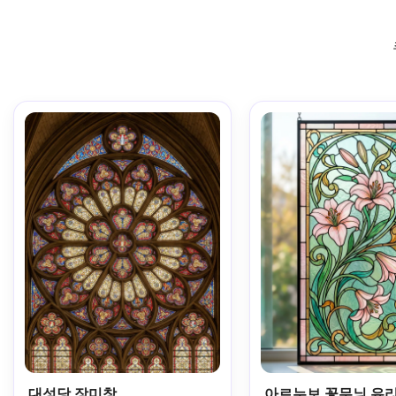
대성당 장미창
아르누보 꽃무늬 유