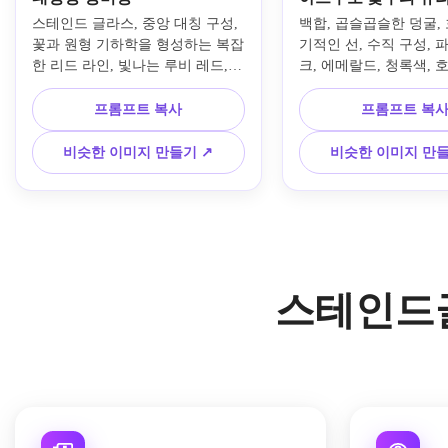
스테인드 글라스, 중앙 대칭 구성, 
백합, 곱슬곱슬한 덩굴,
꽃과 원형 기하학을 형성하는 복잡
기적인 선, 수직 구성, 
한 리드 라인, 빛나는 루비 레드, 
크, 에메랄드, 청록색, 
사파이어 블루, 앤틱 골드 유리, 뒤
조각, 섬세한 검은색 납 
에서 햇빛이 비추는 화려한 돌 트
치는 부드러운 아침 빛,
프롬프트 복사
프롬프트 복
레이서리 프레임, 경건한 분위기, 
식용 균형, 수제 질감, 
선명한 디테일, 빛나는 반투명 질
분위기, 풍부하고 세부적
비슷한 이미지 만들기 ↗
비슷한 이미지 만들
감, 고해상도 신성한 건축 미학으
꽃 디자인이 특징인 우
로 만든 웅장한 대성당 장미 창을 
보 스테인드 글라스 패
만드세요.
세요.
스테인드글라