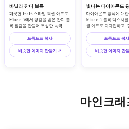
바닐라 잔디 블록
빛나는 다이아몬드 
깨끗한 16x16 스타일 픽셀 아트로 
다이아몬드 광석에 대한 
Minecraft에서 영감을 받은 잔디 블
Minecraft 블록 텍스처
록 질감을 만들어 무성한 녹색 잔
셀 아트로 디자인하고, 짙
디 상단과 얇은 잔디 가장자리가 
돌 베이스와 밝은 청록색
있는 흙빛 갈색 흙 측면을 보여줍
조각이 전체에 내장되어 
프롬프트 복사
프롬프트 복
니다. 간단한 사각형 음영, 선명한 
미묘한 글로우 하이라이트
픽셀 정의, 균형 잡힌 대비, 매끄러
픽셀 가장자리, 선명한 
비슷한 이미지 만들기 ↗
비슷한 이미지 만들
운 타일 논리, 복고풍 게임 분위기, 
성, 고대비 조명, 수집 
클래식한 바닐라 같은 팔레트를 사
느낌, 세련된 리소스 팩
용하세요.
젠테이션을 추가하세요.
마인크래프