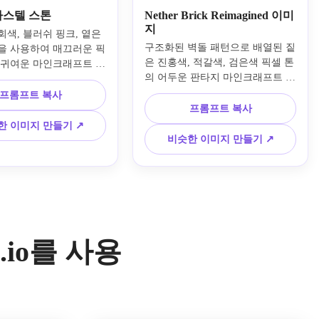
파스텔 스톤
Nether Brick Reimagined 이미
지
색, 블러쉬 핑크, 옅은 
구조화된 벽돌 패턴으로 배열된 짙
을 사용하여 매끄러운 픽
은 진홍색, 적갈색, 검은색 픽셀 톤
 귀여운 마인크래프트 스
의 어두운 판타지 마인크래프트 네
를 만드세요. 정사각형 
더 벽돌 텍스처를 만듭니다. 희미
 가벼운 텍스처 변형, 부
프롬프트 복사
하게 빛나는 균열, 분위기가 우울
비, 매력적인 아늑한 게
프롬프트 복사
한 낮은 조명, 거친 표면 질감, 매
, 파스텔 리소스 팩 컨셉
한 이미지 만들기 ↗
끄러운 타일 디자인, 불길한 분위
깔끔한 16x16에서 영감
비슷한 이미지 만들기 ↗
기, 네더 또는 던전 빌드에 대한 극
블록 디자인을 유지하면서 
적인 리소스 팩 룩을 추가하세요.
 환상을 추가하세요.
io를 사용