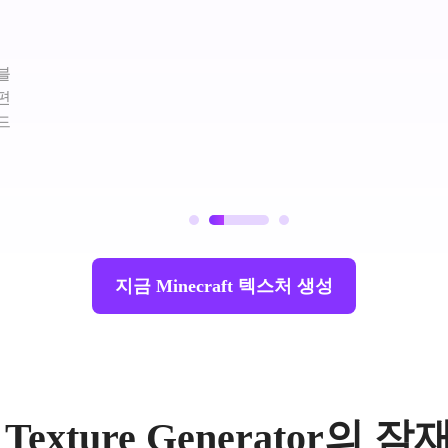
블
편
드
지금 Minecraft 텍스처 생성
ft Texture Generator의