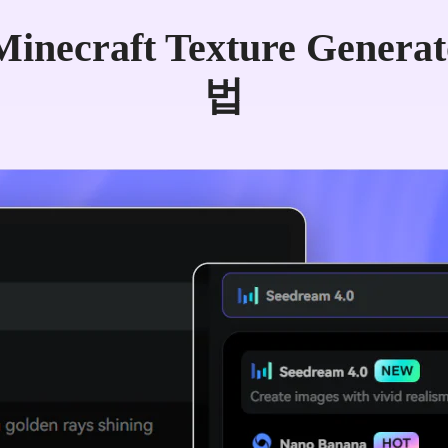
 Minecraft Texture Gener
법