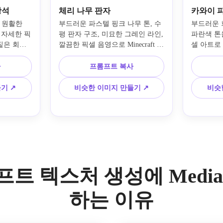
광석
체리 나무 판자
카와이 
원활한 
부드러운 파스텔 핑크 나무 톤, 수
부드러운 회
를 자세한 픽
평 판자 구조, 미묘한 그레인 라인, 
파란색 톤
은 회색 
깔끔한 픽셀 음영으로 Minecraft 스
셀 아트로
 크리스탈 
타일의 체리 우드 판자 질감을 생
톤 텍스처
있습니다. 
성합니다. 아늑한 미학, 부드러운 
픽셀 구조,
사
프롬프트 복사
, 선명한 
하이라이트, 깔끔한 복고풍 텍스처 
드러운 대
블록 가독
디테일, 봄 바이오므에서 영감을 
임 분위기
기 ↗
비슷한 이미지 만들기 ↗
비슷
가능한 게임 
받은 귀여운 리소스 팩 분위기로 
에 적합한 
 준비 프레
구성을 매끄럽고 타일링 가능하게 
을 받은 
유지하세요.
둥근 음영
트 텍스처 생성에 Media.
하는 이유