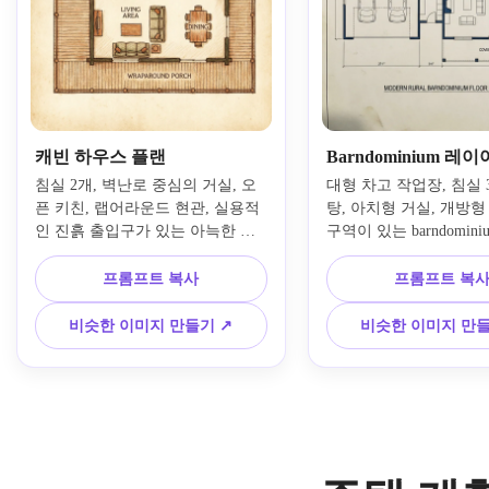
캐빈 하우스 플랜
Barndominium 레
침실 2개, 벽난로 중심의 거실, 오
대형 차고 작업장, 침실 
픈 키친, 랩어라운드 현관, 실용적
탕, 아치형 거실, 개방형
인 진흙 출입구가 있는 아늑한 캐
구역이 있는 barndomin
빈 하우스 계획을 만드세요. 읽기 
를 생성하세요. 넓은 직
쉬운 객실 라벨, 소박한 프레젠테
조, 명확하게 구분된 작업
프롬프트 복사
프롬프트 복
이션 세부 사항, 따뜻한 나무에서 
생활 공간, 클린 룸 라벨
영감을 받은 악센트, 부드러운 흙
농촌 디자인 큐, 균형 잡힌
비슷한 이미지 만들기 ↗
비슷한 이미지 만들
빛 톤, 계획의 명확성을 여전히 유
깔끔한 평면도 프레젠테
지하는 환영하는 분위기가 있는 하
일을 보여줍니다.
향식 건축 레이아웃을 사용하세요.