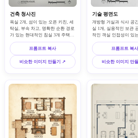
건축 청사진
기술 평면도
욕실 2개, 섬이 있는 오픈 키친, 세
개방형 거실과 식사 공간
탁실, 부속 차고, 명확한 순환 경로
실 1개, 실용적인 보관 
가 있는 현대적인 침실 3개 주택에 
적인 객실 인접성이 있는
대한 정확한 건축 청사진을 만드세
실 2개 주택에 대한 기
요. 선명한 흑백 라인워크, 라벨이 
도를 생성하세요. 측정된
프롬프트 복사
프롬프트 복
붙은 방, 문과 창문 표시, 균형 잡
한 기하학, 단색 드래프팅
힌 비율, 전문적인 제안 명확성이 
기 쉬운 라벨, 미묘한 치
비슷한 이미지 만들기 ↗
비슷한 이미지 만들
있는 상향식 2D 레이아웃을 보여
대비가 높은 인쇄 가능한
줍니다.
기 프레젠테이션을 사용