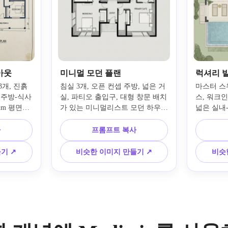
이아웃
미니멀 모던 플랜
럭셔리 
3개, 진흙
침실 3개, 오픈 컨셉 주방, 넓은 거
마스터 스
 주방-식사 
실, 파티오 출입구, 대형 창문 배치
스, 워크인
ium 평면도
가 있는 미니멀리스트 모던 하우스 
넓은 실내
사각형 구
플랜을 만드세요. 깔끔한 상향식 
고급 빌라
 공간과 
레이아웃, 세련된 지오메트리, 모
요. 통풍이
사
프롬프트 복사
, 현대적인 
노크롬과 부드러운 회색 톤, 프리
미엄 스타
 구성, 
미엄 컨셉 보드 미학, 세련된 간격, 
차콜 악센
기 ↗
비슷한 이미지 만들기 ↗
비슷
이션 스타
강력한 가독성을 갖춘 차분한 현대
지정, 세
적 분위기를 사용하세요.
갖춘 우아
선보입니다