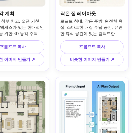
각 계획
작은 집 레이아웃
 첨부 차고, 오픈 키친 
로프트 침대, 작은 주방, 완전한 욕
 액세스가 있는 현대적인 
실, 스마트한 내장 수납 공간, 유연
 위한 3D 등각 주택 계
한 휴식 공간이 있는 컴팩트한 작
니다. 가구가 비치된 객
은 주택 계획을 디자인하세요. 라
인 비율, 부드러운 일광 
벨이 붙은 기능성 존, 스칸디나비
프롬프트 복사
프롬프트 복사
깨끗한 질감, 현대적인 마
아 미니멀리스트 스타일, 밝은 중
적으로 매력적이면서도 구
립 색상, 효율적인 공간 절약 구성, 
한 이미지 만들기 ↗
비슷한 이미지 만들기 ↗
레이아웃으로 프레젠테이
영감 보드에 적합한 선명한 시각적 
되어 있고 읽기 쉬운 느
선명도로 위에서 레이아웃을 제시
다.
합니다.