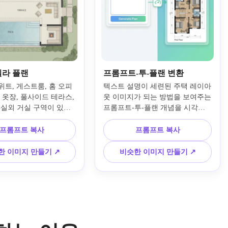
빌라 플랜
프롬프트-투-플랜 변환
위트, 게스트룸, 홈 오피
텍스트 설명이 세련된 주택 레이아
 옷장, 풀사이드 테라스, 
웃 이미지가 되는 방법을 보여주는 
-실외 거실 구역이 있는 
프롬프트-투-플랜 개념을 시각화
 하우스 플랜을 생성하세
합니다. 한쪽에 서면 프롬프트가 
 잘되는 객실 간격, 프리
있고 다른 쪽에 완성된 평면도가 
프롬프트 복사
프롬프트 복사
일링, 은은한 베이지와 
있는 분할 화면 구성, 현대적인 UI
트, 리조트와 같은 구역 
에서 영감을 받은 프레임, 깔끔한 
한 이미지 만들기 ↗
비슷한 이미지 만들기 ↗
련된 건축 시각화 품질을 
타이포그래피, 부드러운 그림자, 
한 상단 뷰 레이아웃을 
빠른 AI 워크플로우 스토리텔링 
.
스타일을 사용하세요.