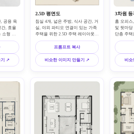
2.5D 평면도
3차원 등
, 공용 욕
침실 4개, 넓은 주방, 식사 공간, 거
홈 오피스,
공간, 효율
실, 야외 파티오 연결이 있는 가족 
및 뒷마당
 소형 침
주택을 위한 2.5D 주택 레이아웃을 
단층 주택을
술적인 평면
만드세요. 각진 상향식 원근법, 부
획을 만듭
 벽, 깔끔
드러운 음영, 명확한 방 구분, 세련
실, 사실적
사
프롬프트 복사
 미학, 읽
된 가구 배치, 따뜻한 중립 톤, 세
그림자, 
수 신호 및 
련된 프레젠테이션 보드 스타일을 
감, 시각
기 ↗
비슷한 이미지 만들기 ↗
비슷
 상단 보
사용하여 읽기 쉬운 컨셉 비주얼을 
조화된 
하세요.
만들어보세요.
션이 준비
낌을 줍니