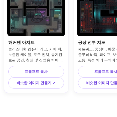
해커덴 아지트
공장 전투 지도
클러스터형 컴퓨터 리그, 서버 랙, 
패트워크, 중장비, 화물 
노출된 케이블, 도구 벤치, 숨겨진 
줄무늬 바닥, 파이프, 보
보관 공간, 침실 및 산업용 벽이 있
고등, 독성 처리 구역이
는 하향식 사이버펑크 해커 아파트 
식 사이버펑크 공장 배
지도를 만드세요. 희미한 청록색과 
하세요. 미묘한 청록색 
프롬프트 복사
프롬프트 복
보라색 네온 조명, 무광택 콘크리
있는 어두운 스틸 팔레트
트와 금속 질감, 뚜렷한 걷기 좋은 
악센트를 사용하고, 전술
비슷한 이미지 만들기 ↗
비슷한 이미지 만들
타일, RPG 제작자 인테리어에 적
초크포인트를 강조하고, 
합한 컴팩트하지만 읽기 쉬운 레이
커 전투 장면에 충분히 
아웃을 사용하세요.
구성을 유지하세요.