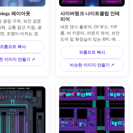
ology 레이아웃
사이버펑크 나이트클럽 인테
리어
 광장 구역, 보안 검문
네온 댄스 플로어, DJ 부스, VIP 
타워, 교통 접근 지점, 광
룸, 바 카운터, 라운지 좌석, 보안 
면, 조명이 비치는 경로, 
도어 및 화장실이 있는 RPG 메이
축 형상이 있는 사이버펑
커용 하향식 사이버펑크 나이트클
의 하향식 공상과학 기업 
프롬프트 복사
럽 내부 지도를 생성하세요. 포화 
도를 만드세요. 시원한 
프롬프트 복사
마젠타와 일렉트릭 블루 글로우, 
은색, 보라색 조명을 사용
한 이미지 만들기 ↗
광택 있는 바닥 반사, 어두운 금속 
술적 이동 경로를 보존하
비슷한 이미지 만들기 ↗
질감, 명확한 방 세그먼트, 균형 잡
 메이커 도시 또는 미션 계
힌 물체 배치를 사용하여 세련되지
 레이아웃을 구조화합니
만 사용하기 좋은 만남 레이아웃을 
만들어보세요.