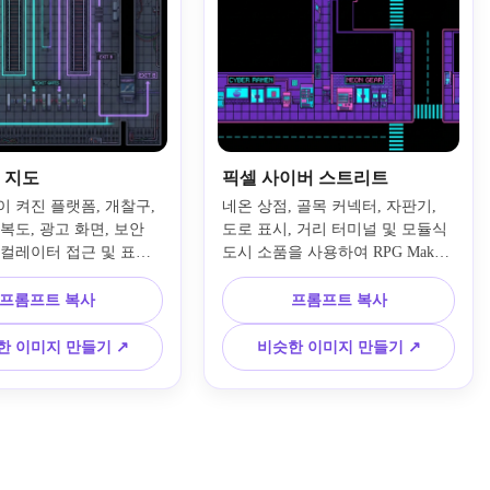
 지도
픽셀 사이버 스트리트
 켜진 플랫폼, 개찰구, 
네온 상점, 골목 커넥터, 자판기, 
복도, 광고 화면, 보안 
도로 표시, 거리 터미널 및 모듈식 
스컬레이터 접근 및 표시
도시 소품을 사용하여 RPG Maker
 있는 하향식 사이버펑크 
를 위한 하향식 픽셀 아트 사이버
지도를 만듭니다. 어두운 
펑크 거리 지도를 만듭니다. 검정
프롬프트 복사
프롬프트 복사
 브러시드 금속 질감 위
색, 보라색, 청록색, 분홍색의 제어
청록색, 보라색, 흰색 조
된 팔레트를 사용하고 타일과 일관
한 이미지 만들기 ↗
비슷한 이미지 만들기 ↗
하여 이동 차선을 읽기 
된 간격, 선명한 픽셀 가장자리 및 
하고 RPG 메이커 미션이
읽을 수 있는 경로를 유지하여 장
을 위한 기능적인 교통 
면이 사용할 수 있는 픽셀 사이버
 구축하세요.
펑크 맵처럼 느껴집니다.