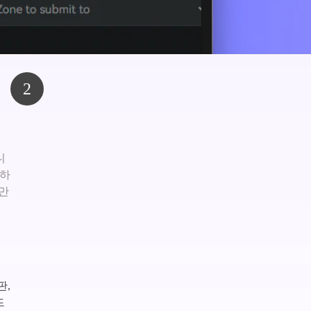
2
니
치하
만
판,
드