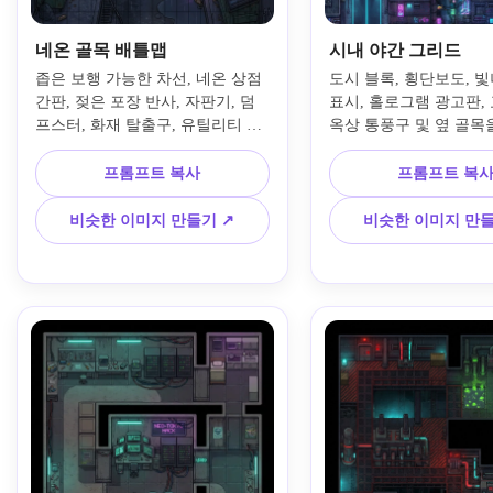
네온 골목 배틀맵
시내 야간 그리드
좁은 보행 가능한 차선, 네온 상점 
도시 블록, 횡단보도, 빛
간판, 젖은 포장 반사, 자판기, 덤
표시, 홀로그램 광고판, 
프스터, 화재 탈출구, 유틸리티 파
옥상 통풍구 및 옆 골목
이프가 있는 RPG Maker용 상향식 
로 하는 RPG Maker용
사이버펑크 골목 배틀맵을 만드세
버펑크 도심 거리 지도
프롬프트 복사
프롬프트 복
요. 어두운 검은색-회색 베이스에 
다. 네온 블루와 핫 핑크 
마젠타와 시안 조명을 사용하여 가
비처럼 매끄러운 질감, 읽
비슷한 이미지 만들기 ↗
비슷한 이미지 만들
장자리를 타일 친화적이게 유지하
경로, 원근법 기울기가 
고 명확한 전술적 가독성을 유지하
적인 게임 준비 구성이 
며 선명하고 높은 디테일의 게임 
화된 그리드 레이아웃을
맵 구성으로 렌더링합니다.
요.