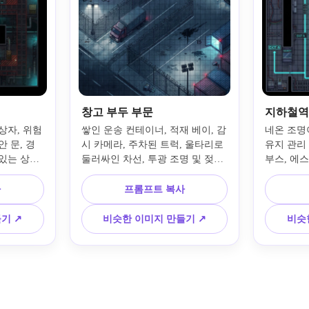
창고 부두 부문
지하철역
상자, 위험 
쌓인 운송 컨테이너, 적재 베이, 감
네온 조명이
안 문, 경
시 카메라, 주차된 트럭, 울타리로 
유지 관리 
 있는 상향
둘러싸인 차선, 투광 조명 및 젖은 
부스, 에
틀맵을 설계
콘크리트를 사용하여 RPG Maker
된 출구가
백라이트가 
용 상향식 사이버펑크 창고 도크 
지하철역 
사
프롬프트 복사
에 빨간색 
지도를 생성합니다. 분홍색 네온 
콘크리트와
적 간격과 
간판, 대비가 높은 가장자리, 실용
에 시원한 
기 ↗
비슷한 이미지 만들기 ↗
비슷
RPG 메이
적인 탐색 경로, 거칠고 도시적이
명을 사용
명확하게 
며 읽기 쉬운 전투 준비 레이아웃
쉽게 유지
이 있는 무디 블루-그레이 톤을 사
나 배틀맵
용하세요.
레이아웃을