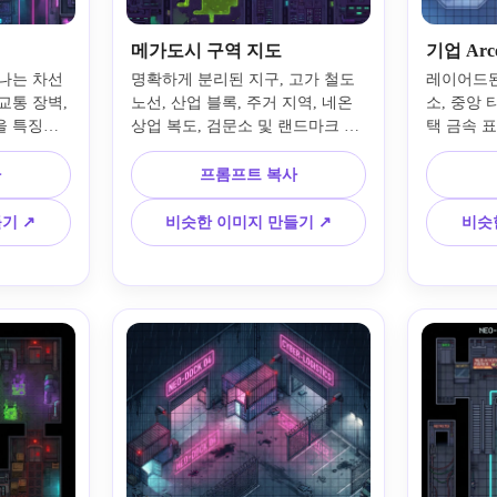
메가도시 구역 지도
기업 Arc
나는 차선 
명확하게 분리된 지구, 고가 철도 
레이어드된
교통 장벽, 
노선, 산업 블록, 주거 지역, 네온 
소, 중앙 
을 특징으
상업 복도, 검문소 및 랜드마크 타
택 금속 표
 상향식 사이
워가 있는 하향식 사이버펑크 메가 
깨끗한 건
를 생성합니
도시 섹터 지도를 설계하세요. 보
크 스타일
사
프롬프트 복사
악센트, 
라색, 청록색, 산성 녹색 하이라이
원고학 지
기 쉬운 
트, 정리된 도로망, 강력한 실루엣 
파란색, 
기 ↗
비슷한 이미지 만들기 ↗
비슷
없는 실용
분리, 읽기 쉬운 RPG 메이커에서 
하고, 전
있는 구조
영감을 받은 맵 로직이 있는 어두
고, RPG
 사용하세
운 미래 팔레트를 사용하세요.
획을 위해
다.