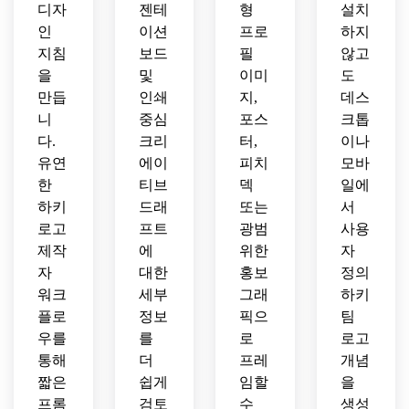
디자
젠테
형
설치
인
이션
프로
하지
지침
보드
필
않고
을
및
이미
도
만듭
인쇄
지,
데스
니
중심
포스
크톱
다.
크리
터,
이나
유연
에이
피치
모바
한
티브
덱
일에
하키
드래
또는
서
로고
프트
광범
사용
제작
에
위한
자
자
대한
홍보
정의
워크
세부
그래
하키
플로
정보
픽으
팀
우를
를
로
로고
통해
더
프레
개념
짧은
쉽게
임할
을
프롬
검토
수
생성