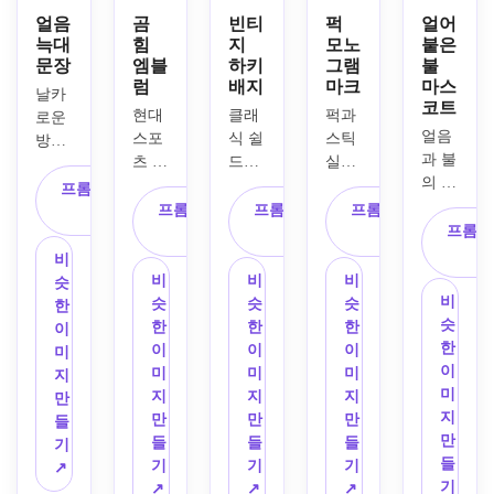
얼음
곰
빈티
퍽
얼어
늑대
힘
지
모노
붙은
문장
엠블
하키
그램
불
럼
배지
마크
마스
날카
코트
현대 
클래
퍽과 
로운 
얼음
스포
식 쉴
스틱 
방패 
과 불
츠 엠
드가 
실루
문장 
의 에
블럼
있는 
엣과 
안에 
프롬프트 복
너지
에 포
레트
통합
으르
프롬프트 복
프롬프트 복
프롬프트 복
사
를 결
효하
로 하
된 세
프롬프
렁거
사
사
사
합한 
는 곰 
키 배
련된 
리는 
비
강력
마스
지 로
모노
얼음 
비
비
비
슷
한 임
코트
고, 
그램
비
늑대 
슷
슷
슷
한
팩트 
가 있
교차 
을 사
슷
머리
한
한
한
이
하키 
는 프
스틱, 
용한 
한
를 중
이
이
이
미
마스
로 하
중앙
미니
이
심으
미
미
미
지
코트 
키 팀 
에 있
멀리
미
로 하
지
지
지
만
로고, 
로고, 
는 퍽 
스트 
지
는 대
만
만
만
들
날카
두꺼
아이
하키 
만
담한 
들
들
들
기
로운 
운 윤
콘, 
로고 
들
e스
기
기
기
↗
문장 
곽선, 
팀 이
디자
기
포츠 
↗
↗
↗