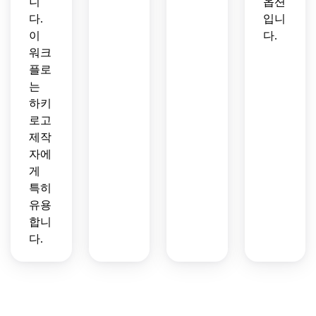
니
옵션
다.
입니
이
다.
워크
플로
는
하키
로고
제작
자에
게
특히
유용
합니
다.