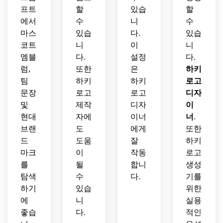
프트
할
있습
할
에서
수
니
수
마스
있습
다.
있습
코트
니
이
니
엠블
다.
설정
다.
럼,
또한
은
하키
팀
하키
하키
로고
문장
로고
로고
디자
및
제작
디자
이
현대
자에
이너
너
.
브랜
도
에게
또한
드
도움
잘
하키
마크
이
작동
로고
를
될
합니
생성
탐색
수
다.
기를
하기
있습
위한
에
니
실용
좋습
다.
적인