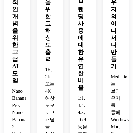
적
을
브
우
스포
광택 
벡터 
현대
선명
츠 엠
인
벡터 
위
구성, 
랜
적인 
저
한 벡
블럼 
마감, 
대학 
스타
터 가
개
한
딩
의
레이
대담
클럽 
트업
장자
념
고
사
어
아웃, 
한 그
분위
과 스
리, 
을
해
용
디
광택
림자 
기, 
포츠 
극적
위
상
에
서
이 나
깊이
질감 
브랜
인 대
한
도
대
나
는 벡
와 깔
있지
딩, 
비, 
고
출
한
만
터 
끔한 
만 깨
깔끔
대칭
룩, 
급
레이
력
끗한 
유
하고 
들
적인 
평평
어링
가장
확장 
구성, 
AI
연
기
1K,
한 음
이 있
자리, 
가능
공격
모
한
영으
2K
Media.io
는 프
토너
한 아
적인 
델
비
로 변
리미
먼트
이콘, 
팀 에
또는
는
율
환된 
엄 상
나 지
세련
너지, 
Nano
4K
브라
극적
품 준
역 팀
된 라
깨끗
Banana
해상
1:1,
우저
인 조
비 
을 위
인, 
한 네
Pro,
도로
3:4,
를
명, 
룩.
한 시
앱 아
거티
Nano
로고
4:3,
통해
저지
대를 
바타 
브 공
Banana
개념
16:9
Windows,
와 소
초월
친화
간, 
셜 아
2,
을
등을
Mac,
한 정
적이
어두
바타
체성.
며 현