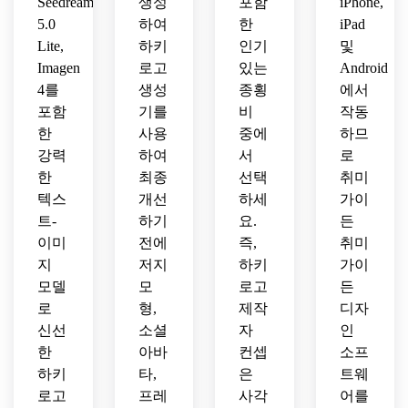
운 배
Seedream
생성
포함
iPhone,
의 강
대적
경에
5.0
하여
한
iPad
력한 
인 팀 
서 브
Lite,
하키
인기
및
정체
정체
랜딩
Imagen
로고
있는
Android
성.
성에 
이 가
4를
생성
종횡
에서
완벽
능합
포함
기를
비
작동
합니
니다.
한
사용
중에
하므
다.
강력
하여
서
로
한
최종
선택
취미
텍스
개선
하세
가이
트-
하기
요.
든
이미
전에
즉,
취미
지
저지
하키
가이
모델
모
로고
든
로
형,
제작
디자
신선
소셜
자
인
한
아바
컨셉
소프
하키
타,
은
트웨
로고
프레
사각
어를