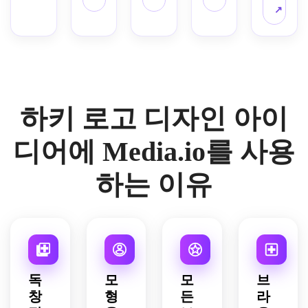
안의 
각진 
름을 
인, 
↗
스타
사나
기하
위한 
평평
일의 
운 동
학, 
리본 
한 기
하키 
물 얼
미묘
배너 
하학
로고 
굴, 
한 퍽 
공간, 
적 벡
디자
빛나
디테
크림 
터 스
인, 
는 청
일, 
네이
타일, 
마스
하키 로고 디자인 아이
록색 
레드 
비와 
강력
코트 
대 빨
블랙
진한 
한 네
뒤에 
간색 
과 메
빨간
거티
교차
디어에 Media.io를 사용
주황
탈릭 
색 팔
브 공
된 하
색 악
실버 
레트, 
간, 
키 스
하는 이유
센트, 
팔레
약간 
네이
틱, 
대담
트, 
괴로
비 악
얼음 
한 윤
중앙 
운 빈
센트
같은 
곽선, 
배지 
티지 
가 있
파란
역동
구성, 
스포
는 모
색 흰
적인 
높은 
츠 느
노크
색과 
모션 
임팩
낌, 
롬, 
검은
독
모
모
브
라인, 
트 표
균형 
중앙 
색 팔
창
형
든
라
중앙 
현, 
잡힌 
구성, 
레트, 