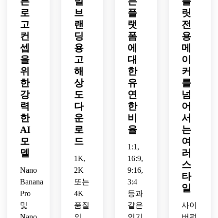
른
널
든
플
비 조
음이 
장자
조명, 
운 배
로
브
플
릿
명, 
있는 
리, 
중앙 
경, 
컴팩
고
랜
랫
전
중앙 
여전
엠블
위압
트한 
방패 
히 로
컨
딩
폼
용
럼 구
적인 
구성, 
배지 
고가 
성, 
셉
용
에
메
e스
현대
구성
준비
어두
을
고
대
이
포츠 
적인 
의 공
된 느
운 질
에너
위
해
한
커
스트
격적
낌이 
감의 
지, 
한
상
유
를
리머 
인 늑
드는 
배경, 
세련
강
도
연
넘
아이
대 머
하이 
강력
된 디
덴티
력
다
한
어
리가 
디테
한 실
지털 
티, 
특징
일 렌
한
운
비
서
루엣, 
일러
선명
인 치
더링, 
로고 
AI
로
율
는
스트
하고 
열한 
워터
선명
모
드
여
레이
읽을 
e스
1:1,
마크 
도가 
션, 
델
러
수 있
포츠 
없음, 
있는 
1K,
16:9,
중앙 
스
는 양
게임 
추가 
높은 
Nano
2K
9:16,
구성, 
타
식, 
로고
텍스
디테
프리
Banana
또는
3:4
활기
일
를 디
트 없
일, 
미엄 
Pro
4K
등과
찬 사
자인
음으
현대
로고 
및
품질
같은
사이
이버 
하세
로 프
적인 
스타
분위
Nano
의
인기
버펑
요.
리미