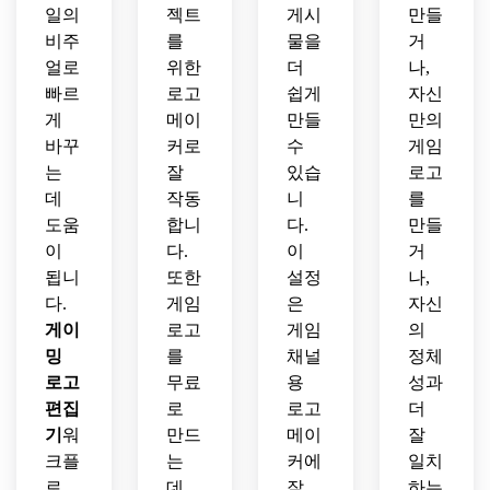
일의
젝트
게시
만들
비주
를
물을
거
얼로
위한
더
나,
빠르
로고
쉽게
자신
게
메이
만들
만의
바꾸
커로
수
게임
는
잘
있습
로고
데
작동
니
를
도움
합니
다.
만들
이
다.
이
거
됩니
또한
설정
나,
다.
게임
은
자신
게이
로고
게임
의
밍
를
채널
정체
로고
무료
용
성과
편집
로
로고
더
기
워
만드
메이
잘
크플
는
커에
일치
로.
데
잘
하는