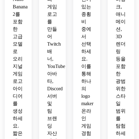
브랜
일, 
기, 
Banana
게임
있는
크,
엄 경
딩 느
워터
깔끔
쟁 게
낌, 
2를
로고
종횡
애니
마크 
한 로
임 팀 
추가 
포함
를
비
메이
없음, 
고 프
로고
텍스
추가 
한
만들
중에
션,
레젠
를 만
트 없
텍스
고급
어
서
3D
테이
드세
음.
트 없
모델
Twitch
선택
렌더
션, 
요.
음.
모형 
로
배
하세
링
없음
오리
너,
요.
등을
으로 
지널
YouTube
이를
포함
게임 
게임
아바
통해
한
채널 
로고
타,
하나
광범
로고
아이
Discord
의
위한
를 디
디어
서버
logo
스타
자인
하세
를
및
maker
일
요.
생성
팀
온라
범위
하세
브랜
인
를
요.
딩
게임
탐험
짧은
자산
경험
하세