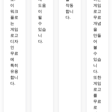
이
도움
작동
게임
워크
이
합니
로고
플로
될
다.
무료
는
수
개념
게임
있습
을
로고
니
만들
디자
다.
어
인
볼
무료
수
에
있습
특히
니
유용
다.
합니
또한
다.
게임
로고
를
무료
로