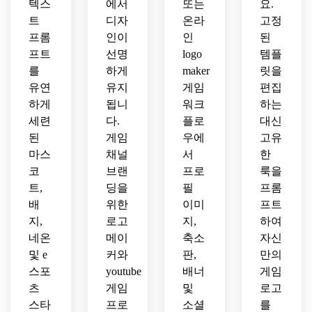
텍스
에서
또는
요.
트
디자
온라
고정
프롬
인이
인
된
프트
선명
logo
템플
를
하게
maker
릿을
유연
유지
게임
편집
하게
됩니
워크
하는
세련
다.
플로
대신
된
게임
우에
고유
마스
채널
서
한
코
브랜
프로
룩을
트,
딩을
필
프롬
배
위한
이미
프트
지,
로고
지,
하여
네온
메이
축소
자신
및 e
커와
판,
만의
스포
youtube
배너
게임
츠
게임
및
로고
스타
프로
소셜
를