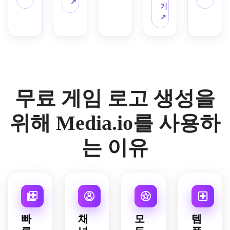
요. 
↗
크 하
기
양의 
틱 조
전기
대칭 
이라
↗
가장
명, 
적인 
배지 
이트, 
자리, 
중앙 
녹색
레이
어두
메탈
아이
과 검
아웃, 
운 기
릭 하
콘 우
은색 
빨간
술에
이라
선 구
색상 
색과 
서 영
이트, 
성, 
팔레
검은
감을 
강렬
어두
트, 
색 팔
무료 게임 로고 생성을
받은 
한 경
운 드
대담
레트, 
배경, 
쟁 분
라마
하고 
브러
세련
위기, 
틱 배
위해 Media.io를 사용하
깔끔
시드 
된 기
높은 
경, 
한 라
메탈 
하학
대비, 
강력
인 워
는 이유
텍스
적 모
로고 
한 e
크, 
처, 
양, 
준비 
스포
판타
빛나
광택 
마감, 
츠 분
지 e
는 악
있는 
모형 
위기, 
스포
센트, 
디지
없음, 
반사 
츠 분
날카
털 텍
추가 
표면, 
위기, 
로운 
스처, 
텍스
선명
극적
윤곽, 
빠
채
모
템
고대
트 없
한 가
인 림 
어두