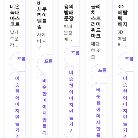
버
네온
용의
글리
3D
사무
늑대
방패
치
메탈
라이
마스
문장
스트
릭
엠블
코트
리머
배지
럼
방패 
워드
날카
3D 
문장
사이
마크
로운 
메탈
에 둘
버 사
대담
각진 
릭 배
러싸
무라
한 맞
라인
지 스
인 포
프롬프트 복
이 마
춤형 
워크, 
타일, 
프롬프트 복
효하
프롬프
사
스크
프롬프트 복
워드
네온 
엠보
사
는 용
를 주
사
마크 
프롬프트 복
블루
싱 쉴
을 보
비
제로 
타이
사
와 보
드 형
여주
비
비
슷
미래
비
포그
라색 
태, 
는 스
슷
슷
한
적인 
슷
래피, 
비
광택, 
크롬 
트리
한
한
이
게이
한
미묘
슷
어두
및 블
머 가
이
이
미
밍 로
이
한 글
한
운 차
루 스
능 게
미
미
지
고 엠
미
리치 
이
콜 배
틸 텍
임 로
지
지
만
블럼
지
왜곡, 
미
경, 
스처, 
고를 
만
만
들
을 만
만
네온 
지
선명
시원
생성
들
들
기
들어 
들
시안
만
한 벡
한 시
하세
기
기
↗
보세
기
과 핑
들
터 모
네마
요. 
↗
↗