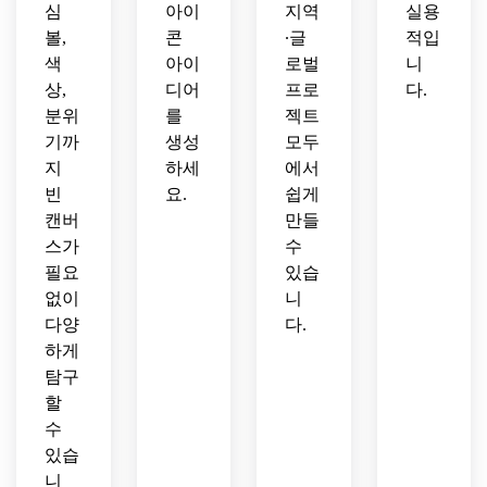
심
아이
지역
실용
볼,
콘
∙글
적입
색
아이
로벌
니
상,
디어
프로
다.
분위
를
젝트
기까
생성
모두
지
하세
에서
빈
요.
쉽게
캔버
만들
스가
수
필요
있습
없이
니
다양
다.
하게
탐구
할
수
있습
니