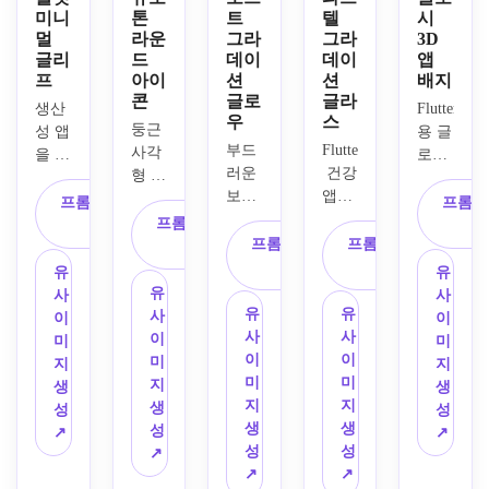
미니
톤
트
텔
시
멀
라운
그라
그라
3D
글리
드
데이
데이
앱
프
아이
션
션
배지
콘
글로
글라
생산
Flutter
우
스
둥근 
성 앱
용 글
부드
Flutter
사각
을 위
로시 
러운 
 건강 
형 컨
한 깔
3D 
보라
앱을 
테이
끔한 
모바
프롬프트 복
프롬프
색-파
위한 
너와 
Flutter
프롬프트 복
일 앱 
사
란색 
파스
중앙
프롬프트 복
프롬프트 복
 앱 
사
아이
그라
텔 글
의 채
사
사
아이
콘을 
유
유
데이
라스
팅 말
콘을 
디자
유
사
사
션, 
모피
풍선 
유
유
제작
인하
사
이
이
중앙
즘 아
심볼
사
사
하세
세요. 
이
미
미
별 심
이콘
이 있
이
이
요. 
중앙
미
지
지
볼, 
을 만
는 듀
미
미
번개 
의 코
지
생
생
둥근 
드세
오톤 
지
지
모양 
인 심
생
성
성
사각 
요. 
Flutter
생
생
심볼
볼, 
성
↗
↗
프레
반투
 런처 
성
성
이 중
둥근 
↗
임, 
명 레
아이
↗
↗
앙에 
사각 