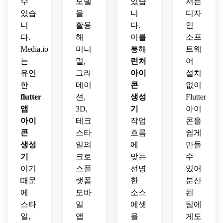
수
모델
있습
서든
있습
을
니
디자
니
활용
다.
인
다.
해
이를
소프
Media.io
미니
통해
트웨
는
멀,
런처
어
유연
그라
아이
설치
한
데이
콘
없이
flutter
션,
생성
Flutter
앱
3D,
기
아이
아이
테크
작업
콘을
콘
스타
흐름
쉽게
생성
일의
에
만들
기
크로
맞는
수
이기
스플
선명
있어
때문
랫폼
한
분산
에
모바
소스
된
스타
일
에셋
팀에
일,
앱
을
게도