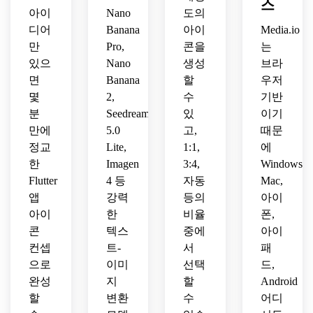
스
이콘
트 없
에 알
사이
억하
아이
Nano
도의
을 제
는, 
아볼 
버 스
기 쉬
디어
Banana
아이
Media.io
작하
앱 마
수 있
타일 
운 레
만
Pro,
콘을
는
세요.
켓 노
는 디
앱 아
이아
있으
Nano
생성
브라
출에 
자인
이콘
웃으
최적
이 특
면
을 생
Banana
할
로 런
우저
화된 
징입
성하
처 아
몇
2,
수
기반
독특
니다.
세요.
이콘
분
Seedream
있
이기
한 실
에 잘 
만에
5.0
고,
때문
루엣
어울
정교
Lite,
1:1,
에
이 특
립니
한
Imagen
3:4,
Windows,
징입
다.
Flutter
4 등
자동
Mac,
니다.
앱
강력
등의
아이
아이
한
비율
폰,
콘
텍스
중에
아이
컨셉
트-
서
패
으로
이미
선택
드,
완성
지
할
Android
할
변환
수
어디