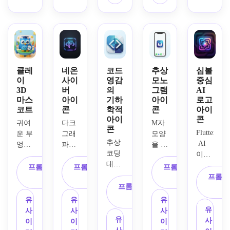
은은
이어
콘을 
있고, 
배지, 
한 주
의 둥
디자
둥근 
금속 
변 광
근 사
인하
사각
반사, 
채, 
각형, 
세요. 
형 배
선명
실키
중앙
딥 틸
경, 
한 에
한 표
의 간
과 웜 
벡터
메랄
면 질
단한 
민트 
처럼 
드와 
클레
네온
코드
추상
심볼
감, 
잎사
팔레
이
사이
영감
모노
중심
또렷
골드 
선명
귀 심
3D
버
의
그램
AI
트, 
한 가
팔레
마스
아이
기하
아이
로고
한 실
볼, 
매끈
장자
트, 
코트
콘
학적
콘
아이
루엣, 
부드
한 플
리, 
스튜
아이
콘
부드
러운 
랫 표
귀여
다크 
M자 
부드
디오 
콘
러운 
핑크∙
Flutter
면, 
운 부
그래
모양
러우
스타
추상 
모서
아쿠
 AI 
부드
엉이 
파이
을 사
면서 
일 조
코딩 
리 조
아∙라
이미
러운 
마스
트 배
용한 
무광
명, 
대괄
명, 
벤더 
지 앱
모서
코트
경, 
브랜
의 표
매끄
프롬프트 복
프롬프트 복
프롬프트 복
호와 
프리
색조, 
을 위
리 하
가 있
빛나
드화
프롬프
면, 
러운 
사
사
사
균형 
미엄 
내부 
프롬프트 복
한 심
이라
는 
는 대
된 추
균형 
베벨 
잡힌 
스타
하이
사
볼 중
이트, 
Flutter
괄호 
상 모
잡힌 
엣지, 
유
유
유
각진 
트업 
라이
심 아
정확
 아동 
심볼, 
노그
여백, 
프리
유
사
사
사
형태
브랜
트, 
이콘
한 기
유
학습 
전기
램 
선명
미엄 
사
이
이
이
의 둥
드 분
서리 
을 만
하학, 