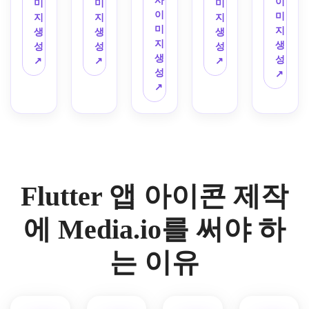
사
앱용 
적 파
Flutter
한 네
금융 
이
미
미
미
근 사
위기, 
낀 유
들어 
깔끔
이
클레
랑과 
 앱 
이비
앱 분
미
지
지
지
각형 
깔끔
리 질
보세
한 여
미
이 스
바이
아이
와 화
위기, 
지
생
생
생
경계, 
한 구
감, 
요. 
백, 
지
타일 
올렛 
콘을 
이트 
깔끔
생
성
성
성
쿨블
성, 
공기
추상 
최소 
생
3D 
악센
디자
색상, 
한 배
성
↗
↗
↗
루 테
작은 
처럼 
스파
그림
성
아이
트, 
인하
미묘
경, 
↗
크 팔
런처 
차분
크와 
자, 
↗
콘을 
빛나
세요. 
한 깊
굵은 
레트, 
아이
한 분
프레
친근
만드
는 테
깔끔
이와 
중앙 
매트 
콘 크
위기, 
임 심
한 커
세요. 
두리 
한 여
최소
실루
표면, 
기에
우아
볼, 
뮤니
둥근 
하이
백, 
한의 
엣, 
미묘
도 선
한 깊
둥근 
케이
사각
라이
프리
그림
런처 
한 입
명한 
이와 
사각
션 앱 
형 구
트, 
미엄 
자, 
아이
체감, 
완성
프리
형 레
느낌, 
성, 
슬릭
SaaS 
현대 
콘 컨
Flutter 앱 아이콘 제작
정밀 
도를 
미엄 
이아
Android
밝고 
하고 
스타
스타
셉에 
대칭, 
지닌 
모바
웃, 
와 
친근
미래
일, 
트업 
적합
미니
현대
일 UI 
선명
iOS 
한 색
적인 
둥근 
분위
한 폴
에 Media.io를 써야 하
멀한 
적인 
느낌
한 그
홈 화
상, 
질감, 
사각
기, 
리시
전문
Flutter
(텍스
라데
면에
부드
중앙
형 형
작은 
드 마
는 이유
가 브
 앱 
트 없
이션 
서의 
러운 
에 컴
태, 
런처 
감이 
랜드 
아이
음)으
팔레
높은 
조명, 
팩트
균형 
아이
특징
느낌, 
콘을 
로 완
트, 
가독
촉감
한 구
잡힌 
콘 크
입니
또렷
생성
성합
또렷
성을 
이 느
성, 
기하
기에
다.