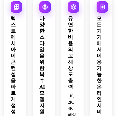
한 엣
하세
니다.
한 엣
갖습
껴지
높은 
학, 
서도 
지, 
요.
지, 
니다.
는 클
명암, 
인디
읽기 
텍스
은은
레이 
게이
고와 
쉬운 
텍
다
유
모
트 없
한 글
질감, 
밍-테
시안
마감
스
양
연
든
는, 
로우, 
큰 
크 분
의 부
으로 
트
한
한
기
개발
부드
눈, 
위기, 
드러
완성
자 중
에
스
비
기
럽게 
단순
런처 
운 그
합니
심 앱
겹쳐
하고 
아이
라데
다.
서
타
율
에
에 이
지는 
잘 읽
콘에 
이션, 
아
일
의
서
상적
깊이, 
히는 
최적
미묘
이
을
고
이
인 확
미래
실루
화된 
한 그
콘
위
해
용
장성 
적인 
엣, 
대담
림자, 
컨
한
상
가
있는 
크리
유쾌
한 실
모던
셉
복
도
능
구성
에이
한 교
루엣
하고 
을 가
을
수
출
한
티브 
육적 
이 결
세련
지고 
툴 무
분위
합된 
된 분
빠
AI
력
온
있는 
드, 
기, 
Flutter
위기, 
르
모
라
Flutter
1K,
깔끔
작은 
 개발
심볼
게
델
인
용 기
한 구
크기
자 도
2K,
을 중
생
지
서
하학
성, 
에도 
구용 
심에 
4K
성
원
비
적 아
텍스
한눈
네온 
둔 기
해상