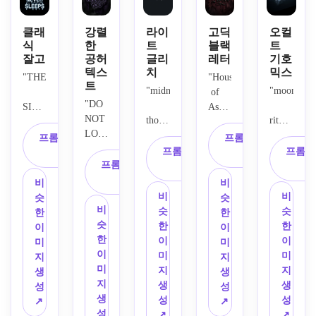
클래
강렬
라이
고딕
오컬
식
한
트
블랙
트
잘고
공허
글리
레터
기호
텍스
치
믹스
"THE
"House
트
"midnight
"moonlit
 of 
"DO 
SIGNAL
Ashes"
NOT 
thoughts"라
ritual"이
 제목
LOOK
는 문
라는 
NEVER
을 화
프롬프트 복
프롬프트 복
구를 
문구
프롬프트 복
려한 
프롬프
사
사
BEHIND
프롬프트 복
미니
를 오
SLEEPS"라
사
고딕 
사
멀하
컬트 
는 문
블랙
비
비
YOU"라
고 소
영감
구를 
레터 
비
비
슷
슷
는 문
름 끼
을 받
비
어둡
영감
슷
슷
한
한
구를 
치는 
은 구
슷
고 저
을 받
한
한
이
이
극도
글리
분선, 
한
주받
은 문
이
이
미
미
로 어
치 스
초승
이
은 인
자로 
미
미
지
지
둡고 
타일
달 모
미
터페
변환
지
지
생
생
무거
로 디
티프, 
지
이스 
하세
생
생
성
성
운 텍
자인
미묘
생
중앙
요. 
성
성
↗
↗
스트 
하세
한 십
성
에 클
극적
↗
↗