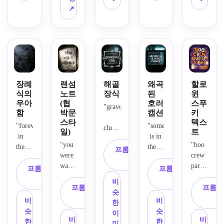
스타
요. 
자가, 
↗
래식 
인 중
일로 
간결
균형 
잘고 
세 곡
생성
한 유
잡힌 
텍스
선, 
하세
니코
공간
트로 
날카
요. 
드 표
과 함
생성
로운 
촘촘
시, 
께 오
하세
장식, 
히 쌓
깨끗
싹한 
요. 
어두
인 글
한 가
유니
각 문
운 미
장례
랜섬
해골
왜곡
할로
리치, 
독성, 
코드 
식의
노트
장식
된
윈
자 
학을 
공격
우아
(협
호러
스푸
현대
스타
위, 
강조
"graveyard
함
박문
캡션
키
적인 
적인 
일로 
중간, 
하세
스타
텍스
변형, 
미니
만드
아래
요. 
"forever
"something
club" 
일)
트
거의 
멀 레
세요. 
에 겹
깊은 
 in 
 is in 
캡션
알아
"you 
"boo 
이아
무광 
겹의 
버건
the 
the 
을 해
프롬프트 복
볼 수 
were 
crew 
웃을 
검은 
유니
디와 
fog"라
hallway"
골 유
사
없는 
warned"라
party 
적용
배경
코드 
검정 
는 문
 문구
프롬프트 복
프롬프트 복
니코
원래 
는 문
night"라
하세
에 은
왜곡
배경 
구를 
를 읽
사
사
드 기
비
문자 
구를 
는 문
요. 
색 텍
프롬프트 복
프롬프
을 추
중앙
고급
기 쉽
호와 
슷
형태
무서
구를 
부드
스트, 
사
가하
에 배
스러
지만 
비
비
장식 
한
로 표
운 랜
유쾌
러운 
희미
세요. 
치하
운 무
오싹
슷
슷
구분
이
현하
섬노
한 할
회색 
한 연
검은 
고, 
비
비
서운 
한 호
한
한
선이 
미