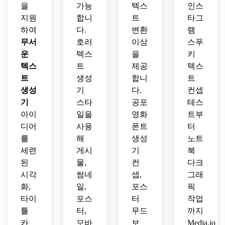
을
가능
텍스
인스
지원
합니
트
타그
하여
다.
변환
램
무서
호러
이상
스푸
운
텍스
을
키
텍스
트
제공
텍스
트
생성
합니
트
생성
기
다.
컨셉
기
스타
공포
테스
아이
일을
영화
트부
디어
사용
폰트
터
를
해
생성
노트
세련
게시
기
북
된
물,
컨
다크
시각
썸네
셉,
그래
화,
일,
포스
픽
타이
포스
터
작업
틀
터,
무드
까지
카
모바
보
Media.io