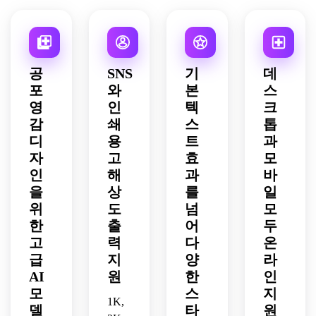
날카
세요. 
세요. 
도 타
에 적
연출
자두 
TV 
감 배
로운 
더럽
자정 
이포
합합
을 사
배경 
화면 
경, 
시네
고 오
보라
그래
니다.
용하
위에 
잡음, 
부드
마틱 
프화
색 배
피를 
세요.
부드
차가
러운 
대조
이트 
경에 
더하
러운 
운 형
안개, 
공
SNS
기
데
로 연
종이 
오렌
세요.
안개, 
광빛, 
희미
포
와
본
스
출하
질감 
지와 
벨벳 
답답
한 달
세요.
영
인
텍
크
배경
옅은 
질감, 
한 분
빛, 
에 그
크림
감
쇄
스
톱
낮은 
위기, 
장난
림자
색 텍
조명, 
미세
디
용
트
과
스러
가 진 
스트, 
우울
한 그
자
고
운 마
효
모
가장
부드
한 분
레인, 
카브 
인
해
과
바
자리, 
러운 
위기, 
날카
분위
을
상
를
일
거친 
안개, 
고급 
로운 
기, 
위
도
넘
모
손전
작은 
편집
긴장
복사-
한
출
어
두
등 조
불꽃 
마감 
감을 
붙여
명, 
하이
고
력
다
온
효과
연출
넣기 
디테
라이
를 더
하세
급
지
양
라
친화
일한 
트, 
하세
요.
AI
원
적이
한
인
그리
시즌 
요.
고 깔
모
스
지
티 표
특유
1K,
끔한 
델
타
원
현, 
의 매