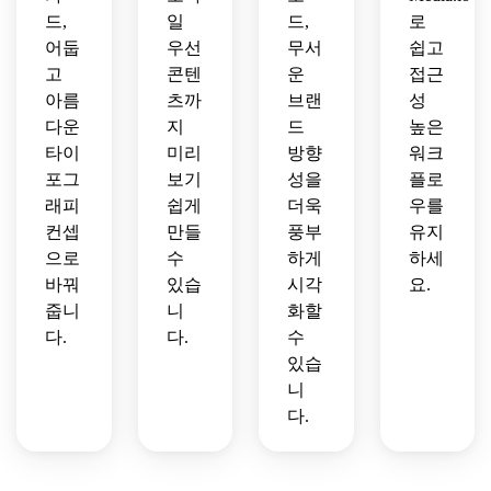
드,
일
드,
로
어둡
우선
무서
쉽고
고
콘텐
운
접근
아름
츠까
브랜
성
다운
지
드
높은
타이
미리
방향
워크
포그
보기
성을
플로
래피
쉽게
더욱
우를
컨셉
만들
풍부
유지
으로
수
하게
하세
바꿔
있습
시각
요.
줍니
니
화할
다.
다.
수
있습
니
다.