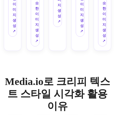
세요. 
트 텍
로윈 
텍스
기, 
배경, 
촛불 
슷
슷
텍스
러 캡
이
이
둘러
지
공포 
스트 
스푸
트, 
차가
차가
하이
한
한
트로, 
션 스
미
미
싼 읽
생
영화 
효과
키 텍
약간
운 파
운 흰
라이
이
이
세련
타일
지
지
기 쉬
성
타이
로 생
스트
의 청
란빛, 
색 텍
트, 
미
미
된 고
로, 
생
생
운 오
↗
틀 카
성하
로 디
록-마
신비
스트, 
오래
지
지
딕 서
불균
성
성
싹한 
드처
세요. 
자인
젠타 
로운 
희미
된 양
생
생
체와 
형한 
↗
↗
레터
럼 숯
불규
하세
색상 
광채, 
한 빨
피지 
성
성
가벼
간격, 
링으
검정 
칙한 
요. 
전환, 
의식
간 글
질감, 
↗
↗
운 장
약간
로 만
배경
유니
기묘
어두
적인 
리치 
우울
식 표
의 왜
드세
에 흐
코드 
하고 
운 흑
분위
포인
한 그
시, 
곡, 
요. 
릿한 
문자 
오싹
연 배
기, 
트, 
림자, 
우아
변형
뼈처
연기 
변형, 
한 글
경, 
정제
디지
호러 
한 가
된 문
럼 하
질감, 
변화
자, 
저노
된 구
털 노
포스
독성
자 대
얀 텍
희미
무쌍
축제 
이즈 
성을 
이즈, 
터의 
으로 
체로 
스트, 
한 보
Media.io로 크리피 텍스
한 크
딤 글
왜곡, 
사용
불길
품격
스타
만드
은은
라빛 
기, 
리치, 
절제
하세
한 분
을 담
일링
세요. 
한 회
그림
오려
친근
된 분
요. 
위기, 
아주
하세
거의 
트 스타일 시각화 활용
색 하
자, 
낸듯
한 유
위기, 
어두
선명
세요.
요. 
검은 
이라
불안
한 간
령 느
세련
운 미
하고 
색이 
배경
이트, 
이유
한 분
격을 
낌을 
된 고
학 게
고대
빠진 
에 희
검은 
위기, 
넣으
넣으
해상
시물
비의 
검정-
미한 
돌 질