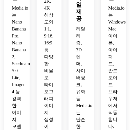
2K,
구성
일
긴장
력, 
을 사
Media.io
4K
Media.io
제
감 있
재미
용하
는
해상
는
는 분
있는 
공
세요.
Nano
도와
Windows,
위기, 
호러 
Banana
1:1,
리얼
Mac,
강렬
에너
한 호
지, 
Pro,
9:16,
리
아이
러 대
선명
Nano
16:9
즘,
폰,
비를 
한 포
Banana
등
3D
아이
더하
스터 
2,
다양
렌
패
세요.
느낌
Seedream
한
더,
드,
의 표
5.0
비율
사이
안드
현을 
Lite,
로
버펑
로이
만드
세요.
Imagen
타이
크,
드
4 등
포그
유화
브라
강력
래피
등
우저
한
이미
Media.io
에서
이미
지
는
작동
지
생성
단순
합니
모델
이
한
다.