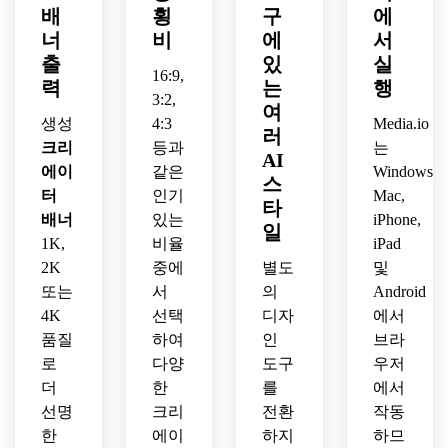
에이
애니
과 짧
배
횡
구
에
프리
매우 
터 이
메이
은 슬
미엄 
선명
너
비
에
서
름, 
션 스
로건
3D 
한 디
출
있
실
태그
타일 
16:9,
을 위
깊이, 
지털 
력
는
행
라인, 
크리
한 열
소셜 
3:2,
아트
여
프로
에이
린 공
플랫
가 있
생성
4:3
Media.io
러
필 사
터 배
간을 
폼 전
는 게
크리
등과
는
진 배
너를 
AI
특징
반의 
임 채
에이
같은
Windows,
치를 
생성
으로 
스
채널 
널용 
터
인기
Mac,
위한 
하여 
하는 
아트
넓은 
타
넓은 
배너
있는
iPhone,
채널 
현대
를 위
크리
일
텍스
제목
1K,
비율
적인 
iPad
한 안
에이
트 안
과 소
콘텐
전한 
2K
중에
별도
및
터 배
전 영
셜 브
츠 크
간격
너를 
또는
서
의
Android
역이 
랜딩
리에
으로 
만듭
4K
선택
디자
에서
있는 
이 자
이터 
미래
니다.
품질
하여
인
브라
미니
연스
배너
적인 
로
다양
도구
우저
멀한 
럽게 
를 만
크리
개인 
더
한
를
에서
어울
듭니
에이
브랜
릴 수 
선명
크리
전환
다.
작동
터 배
드 크
있습
너를 
한
에이
하지
하므