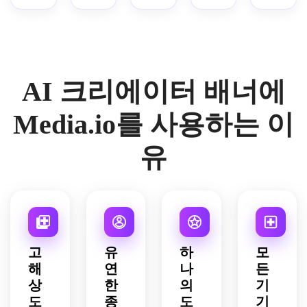
한 중
리, 
타, 
이, 
인 가
앙 구
통풍
골드 
아늑
장자
성, 
이 잘
악센
한 프
리 조
고대
되는 
트, 
리미
명, 
비, 
공백, 
역동
엄 분
청록
광택 
AI 크리에이터 배너에
프리
적인 
위기, 
색 하
있는 
미엄 
구성, 
균형 
이라
테크 
편집 
세련
잡힌 
Media.io를 사용하는 이
이트
텍스
분위
된 라
구성, 
가 있
처, 
기, 
인워
사실
는 세
채널 
유
부드
크, 
적인 
련된 
이름
러운 
영화
질감, 
검정
과 아
조명, 
적인 
베이
색과 
바타 
파스
깊이, 
지와 
은색 
오버
텔과 
명확
앰버 
팔레
레이
중립
한 네
톤, 
트, 
를 위
적인 
거티
크리
강력
한 깨
고
유
하
모
색상 
브 공
에이
한 수
끗한 
해
연
나
든
팔레
간이 
터 브
평 레
네거
상
한
의
기
트, 
있는 
랜드 
이아
티브 
크리
도
종
수평 
도
기
이름
웃, 
공간, 