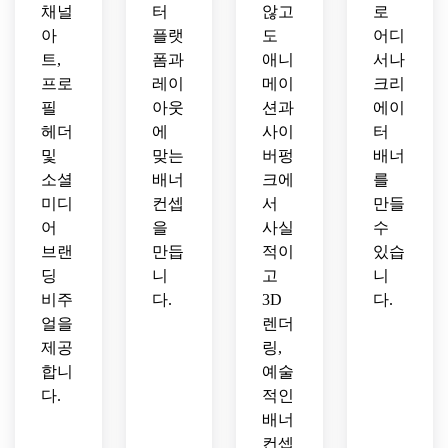
리에
니다.
만드
채널
터
않고
로
이터 
세요.
아
플랫
도
어디
배너
트,
폼과
애니
서나
를 디
프로
레이
메이
크리
자인
하세
필
아웃
션과
에이
요.
헤더
에
사이
터
및
맞는
버펑
배너
소셜
배너
크에
를
미디
컨셉
서
만들
어
을
사실
수
브랜
만듭
적이
있습
딩
니
고
니
비주
다.
3D
다.
얼을
렌더
제공
링,
합니
예술
다.
적인
배너
컨셉