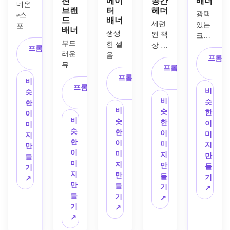
션
에이
공간
배너
네온 
브랜
터
헤더
광택 
e스
드
배너
세련
있는 
포츠 
배너
생생
된 책
크롬 
룩, 
부드
한 셀 
상 설
레터
일렉
프롬프트 복
러운 
음영 
정, 
링, 
트릭 
프롬프
사
뮤트 
일러
따뜻
프롬프트 복
어두
퍼플
그라
스트
프롬프트 복
한 주
사
운 기
과 블
비
데이
프롬프트 복
레이
사
변 조
술에
루 조
비
슷
션, 
사
션, 
명, 
서 영
비
명, 
슷
한
우아
극적
노트
비
감을 
슷
스모
한
이
한 추
인 림 
비
북, 
슷
받은 
한
키 레
이
미
상 모
조명, 
슷
카메
한
배경, 
이
이어
미
지
양, 
활기
한
라, 
이
반사 
미
드 배
지
만
세련
찬 배
이
노트
미
금속 
지
경, 
만
들
된 현
경 효
미
북, 
지
표면, 
만
미묘
들
기
대적
과, 
지
커피
만
미묘
들
한 모
기
↗
인 구
생동
만
잔, 
들
한 
기
션 스
↗
성, 
감 넘
들
부드
기
HUD 
↗
트리
선명
치는 
기
러운 
↗
오버
크, 
한 가
시안, 
↗
피사
레이, 
대담
장자
마젠
계 깊
극적