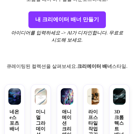
내 크리에이터 배너 만들기
아이디어를 입력하세요 -> AI가 디자인합니다. 무료로
시도해 보세요.
큐레이팅된 컬렉션을 살펴보세요.
크리에이터 배너
스타일.
네온
미니
애니
라이
3D
e스
멀
메이
프스
크롬
포츠
그라
션
타일
텍스
배너
데이
크리
작업
트