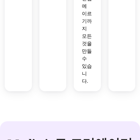
에
이르
기까
지
모든
것을
만들
수
있습
니
다.