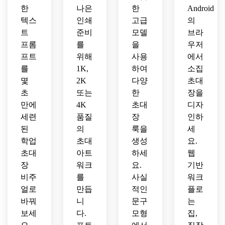
가족
임식 
한
나은
한
Android
프리
학문
과 손
초대
미엄 
적 분
텍스
인쇄
고급
의
님과 
장을 
초대
위기.
트
공유
준비
모델
브라
만들
장 모
했습
어보
프롬
를
을
우저
델을 
니다.
세요.
프트
위해
사용
에서
생성
를
1K,
하여
소집
하세
몇
2K
다양
초대
요.
초
또는
한
장을
만에
4K
초대
디자
세련
품질
장
인하
된
의
룩을
세
학업
초대
생성
요.
초대
아트
하세
웹
장
워크
요.
기반
비주
를
사실
워크
얼로
만듭
적인
플로
바꿔
니
문구
는
보세
다.
모형
집,