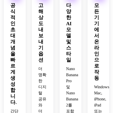
러운 
감을 
확산 
조명, 
환영
공
고
다
모
그림
받은 
조명, 
현대
하는 
식
해
양
든
자, 
질감, 
우아
에 적
동시
적
상
한
기
풍부
따뜻
하고 
합한 
에 졸
한 시
한 빛
인
도
AI
기
광택 
고양
업에 
각적 
나는 
있고 
스러
초
내
모
에
충분
깊이
조명, 
인쇄 
운 세
히 공
대
보
델
서
로 공
문화
친화
련된 
식적
개
내
및
온
식적
적 우
적인 
분위
인 느
념
기
스
라
인 졸
아함
따뜻
기로 
낌을 
을
옵
타
인
업 초
과 세
한 축
개인
주는 
빠
션
일
으
대장 
련된 
하 분
화된 
개인
미학
초상
르
로
위기
소집 
적인 
더
Nano
을 강
화 초
가 느
초대
게
작
세련
명확
Banana
조하
대장 
껴지
장을 
된 분
생
동
는 고
레이
한
Pro
는 개
디자
위기
성
급스
아웃
봉식
인하
디지
및
Windows,
로 따
합
러운 
이 어
을 위
세요.
뜻한 
털
Nano
Mac,
니
편집 
우러
해.
개임
가족 
공유
Banana
iPhone,
다.
분위
진 왕
식 초
중심
와
2를
iPad
기가 
족스
대장
의 개
간단
더
포함
또는
있는 
러운 