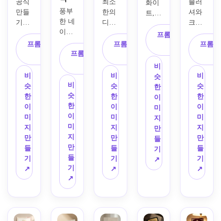
공식 
최소
블러
화이
풍부
만들
한의 
셔와 
트, 
한 네
기
소
디자
크림 
그레
이비 
집초
인
소
팔레
이 팔
프롬프트 복
배경, 
대장 
집 초
트, 
프롬프트 복
프롬프트 복
레트, 
프롬프
사
슬림
디자
프롬프트 복
대장 
부드
사
사
깔끔
한 골
인
짙
사
템플
러운 
한 그
비
드 프
은 검
릿
부
식물 
리드 
비
비
비
슷
레임, 
은색 
드러
테두
비
레이
슷
슷
슷
한
월계
배경, 
운 크
리, 
슷
아웃, 
한
한
한
이
관 화
세련
림 배
미세
한
현대
이
이
이
미
환 엠
된 금
경, 
한 세
이
적인 
미
미
미
지
블럼, 
박 테
우아
리프 
미
타이
지
지
지
만
졸업
두리, 
한 세
글꼴, 
지
포그
만
만
만
들
장 아
학문 
리프 
공식
만
래피, 
들
들
들
기
이콘 
문장, 
타이
적인 
들
절제
기
기
기
↗
악센
미묘
포그
의식 
기
된 학
↗
↗
↗
트, 
한 졸
래피, 
텍스
↗
문적 
우아
업 모
넉넉
트 배
모티
한 세
자와 
한 공
열, 
브, 
리프 
월계
백 공
섬세
선명
글꼴, 
수 모
간, 
한 꽃
한 대