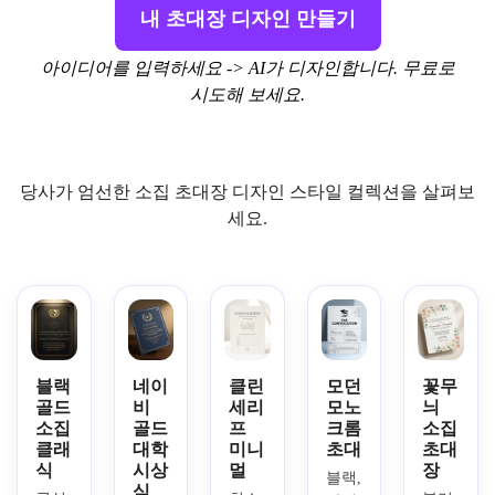
내 초대장 디자인 만들기
아이디어를 입력하세요 -> AI가 디자인합니다. 무료로
시도해 보세요.
당사가 엄선한 소집 초대장 디자인 스타일 컬렉션을 살펴보
세요.
블랙
네이
클린
모던
꽃무
골드
비
세리
모노
늬
소집
골드
프
크롬
소집
클래
대학
미니
초대
초대
식
시상
멀
장
블랙, 
식