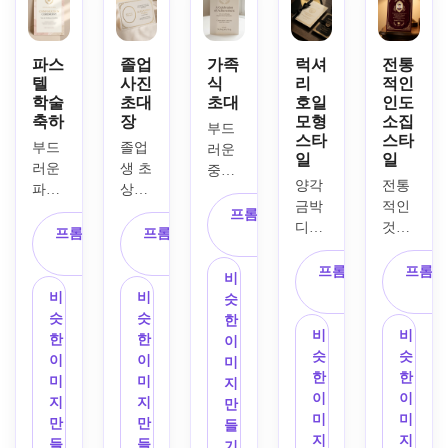
대칭 
티브, 
섬세
잎, 
비, 
구성, 
중앙 
한 라
미묘
부드
부드
세리
인 아
한 금
러운 
파스
졸업
가족
럭셔
전통
러운 
프 타
트, 
색 하
텔
사진
식
리
적인
카드
매트 
학술
초대
초대
호일
인도
이포
미묘
이라
스톡 
축하
장
모형
소집
카드 
그래
한 학
이트, 
질감, 
부드
스타
스타
질감, 
피, 
술 아
질감
시원
부드
졸업
러운 
일
일
따뜻
균형 
이콘
이 있
한 부
러운 
생 초
중립 
한 스
양각 
전통
잡힌 
그래
는 프
드러
파스
상화 
톤, 
튜디
금박 
적인 
간격, 
피, 
리미
운 조
텔 만
플레
현대
프롬프트 복
오 조
디테
것을 
고급
세련
엄 종
명, 
들기
이스
프롬프트 복
프롬프트 복
적인 
사
명, 
일, 
만들
스러
된 편
이, 
인물 
졸업
홀더, 
사
사
세리
공식
검정
어
공
운 종
집 레
부드
프롬프트 복
프롬프
형식
초대
골드
프 글
비
적인 
색과 
식 졸
이 질
이아
러운 
사
의 강
장 디
와 화
꼴, 
비
비
슷
학술 
크림
업 초
감, 
웃, 
일광 
력한 
자인
이트 
우아
슷
슷
한
행사
색 문
대장 
부드
선명
조명, 
시각
비
비
베이
팔레
한 간
한
한
이
를 위
구류, 
디자
러운 
한 가
인물 
적 계
슷
슷
지와 
트, 
격, 
이
이
미
한 위
학문 
인
적
스포
장자
초대
층이 
한
한
블러
깔끔
미묘
미
미
지
엄 있
문장, 
갈색
트라
리, 
장 구
있는 
이
이
쉬 
한 학
한 축
지
지
만
는 의
고급
과 금
이트 
자연
성에
세련
미
미
톤, 
술 프
하 모
만
만
들
식 분
스러
색 팔
조명, 
스러
서 우
된 전
지
지
밝은 
레임, 
티브, 
들
들
기