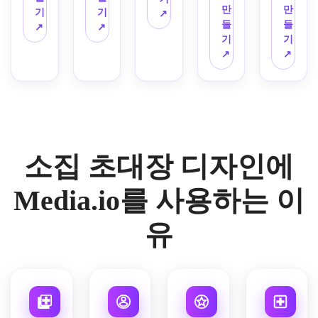
위기
운 테
레트, 
인물 
운 종
아한 
문적
만
만
골드 
격식
매력
기
기
↗
로 세
두리 
장식
인쇄 
이 질
축하 
인 분
들
들
디테
을 갖
적인 
↗
↗
련된 
작업, 
용 테
준비 
감, 
분위
위기
기
기
일, 
춘 타
레이
대학 
세련
두리, 
레이
밝은 
기가 
를 사
↗
↗
세련
이포
아웃, 
소집 
된 세
의식 
아웃
확산 
있는 
용하
된 세
그래
부드
초대
리프 
모티
의 프
조명, 
우아
여 졸
리프 
피, 
러운 
장을 
타이
브, 
리미
초상
한 꽃
업 행
타이
균형 
무광
생성
포그
클래
엄 의
화 초
무늬 
사를 
포그
잡힌 
택 종
하세
래피, 
식 타
식 분
대장
소집 
위한 
래피, 
사진
이 질
요.
사실
이포
위기.
을 위
초대
현대
통풍
과 텍
감, 
소집 초대장 디자인에
적인 
그래
한 차
장을 
적인 
이 잘
스트 
자연
질감 
피, 
분한 
생성
단색 
되는 
구성, 
스러
종이, 
레이
모던 
하세
졸업 
간격, 
프리
Media.io를 사용하는 이
운 주
각진 
어드
럭셔
요.
초대
미묘
미엄 
변 조
카드 
된 장
리 분
장을 
한 학
카드 
명, 
유
프레
식 디
위기.
만드
문 엠
텍스
인물 
젠테
테일, 
세요.
블럼, 
처, 
카드 
이션, 
풍부
매끄
부드
형식
영화 
한 원
러운 
러운 
으로 
같은 
단에
문구 
스튜
따뜻
부드
서 영
질감, 
디오 
하고 