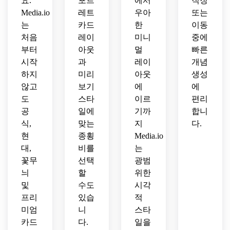
요.
포트
에서
직장
Media.io
레트
우아
또는
는
카드
한
이동
처음
레이
미니
중에
부터
아웃
멀
빠른
시작
과
레이
개념
하지
미리
아웃
생성
않고
보기
에
에
도
스타
이르
편리
공
일에
기까
합니
식,
맞는
지
다.
현
종횡
Media.io
대,
비를
는
꽃무
선택
광범
늬
할
위한
및
수도
시각
프리
있습
적
미엄
니
스타
카드
다.
일을