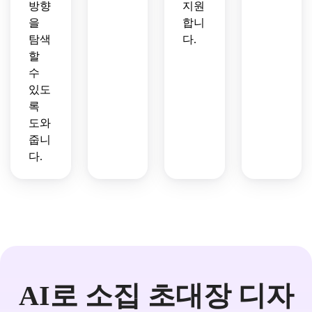
방향
지원
을
합니
탐색
다.
할
수
있도
록
도와
줍니
다.
AI로 소집 초대장 디자