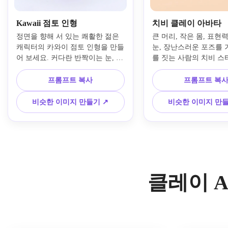
Kawaii 점토 인형
치비 클레이 아바타
정면을 향해 서 있는 쾌활한 젊은 
큰 머리, 작은 몸, 표현
캐릭터의 카와이 점토 인형을 만들
눈, 장난스러운 포즈를 
어 보세요. 커다란 반짝이는 눈, 장
를 짓는 사람의 치비 스타
밋빛 볼, 작은 손, 둥근 비율이 있
아바타 초상화를 생성합
습니다. 파스텔 핑크, 민트, 크림, 
럽고 다채로운 점토 질감,
프롬프트 복사
프롬프트 복
라벤더 폴리머 점토, 부드러운 스
부드러운 조명, 부드러운 
튜디오 조명, 미묘한 지문, 매끄러
광택이 나는 수제 마감, 
비슷한 이미지 만들기 ↗
비슷한 이미지 만들
운 조각 가장자리, 깨끗한 밝은 배
스튜디오 배경, 캔디 톤 
경, 사랑스러운 수제 장난감 미적, 
난감 같은 매력, 선명한 
매우 세부 사항을 사용하세요.
회적 프로필에 친화적인
용하세요.
클레이 A