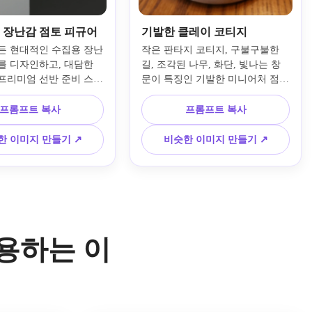
 장난감 점토 피규어
기발한 클레이 코티지
든 현대적인 수집용 장난
작은 판타지 코티지, 구불구불한 
를 디자인하고, 대담한 
길, 조각된 나무, 화단, 빛나는 창
프리미엄 선반 준비 스타
문이 특징인 기발한 미니어처 점토 
한 디스플레이 받침대에 
디오라마를 만드세요. 생생한 폴리
하세요. 무광택 폴리머 
머 클레이 질감, 수작업으로 만든 
프롬프트 복사
프롬프트 복사
감, 생생한 악센트가 있
불완전함, 부드러운 마법 같은 조
 트렌디한 색상, 제어된 
명, 파스텔과 어스톤의 팔레트, 틸
한 이미지 만들기 ↗
비슷한 이미지 만들기 ↗
조명, 부드러운 반사, 최
트 쉬프트 미니어처 구성, 아늑한 
경, 부드러운 조각 윤곽 
스토리북 분위기, 장난스럽고 수집
아트 토이 프레젠테이션 
할 만한 복잡한 디테일을 사용하세
용하세요.
요.
사용하는 이