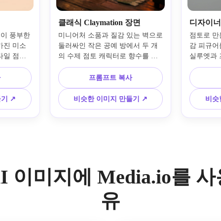
클래식 Claymation 장면
디자이너
력이 풍부한 
미니어처 소품과 질감 있는 벽으로 
점토로 만
가진 미소
둘러싸인 작은 공예 방에서 두 개
감 피규어
일 점토 
의 수제 점토 캐릭터로 향수를 불
실루엣과 
니다. 부드
러일으키는 점토 스타일의 장면을 
일로 깨끗
 밝지만 
만들어보세요. 눈에 보이는 조각 
포즈를 취
사
프롬프트 복사
그림자, 
마크, 매트하고 약간 광택이 나는 
클레이 질
미니멀한 
점토 표면, 영화 같은 따뜻한 조명, 
는 차분한
기 ↗
비슷한 이미지 만들기 ↗
비슷
팔레트, 장
풍부한 색상 대비, 스톱 모션 영화 
스튜디오 
디테일, 사
분위기, 얕은 피사계 깊이, 높은 디
소한의 배
 구성을 사
테일의 수제 스토리텔링을 보여줍
및 고급 
니다.
품질을 사
I 이미지에 Media.io를 
유