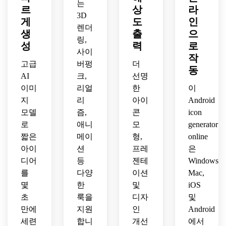
는
요. 
르
상
라
눈에 
기를 
프리
세요. 
3D
전반
띄게 
사용
미엄
게
도
인
선명
적인 
렌더
유지
하세
이며 
성, 
생
출
으
모습
링,
하여 
요. 
실용
프리
성
력
로
은 차
효과
배지
적인 
사이
미엄 
작
분하
가 높
를 세
app 
마감 
고급
버펑
더
동
고 현
은 모
련되
store 
및 현
AI
크,
선명
대적
바일 
고 단
가시
대적
이미
리얼
한
이
이며 
앱 아
순하
성을 
인 제
지
리
아이
Android
세련
이콘
며 작
충분
품에 
되고 
모델
즘,
콘
icon
을 만
은 모
히 간
대한 
라이
로
애니
모
generator
들어
바일 
단해
강력
프스
보세
화면
야 합
짧은
메이
형,
online
한 인
타일 
요.
에서 
니다.
식을 
아이
션
프레
은
앱 브
잘 알
우선
디어
등
젠테
Windows,
랜딩
아볼 
시합
를
다양
이션
Mac,
에 이
수 있
니다.
몇
한
및
iOS
상적
게 만
안드
이어
초
룩을
디자
및
드세
로이
야 합
만에
지원
인
Android
요.
드 앱 
니다.
세련
합니
개선
에서
아이