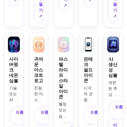
↗
↗
프리
밍 스
들
들
터 앱
마크
Android
↗
미엄 
타일
기
기
에 광
와 레
 앱 
Android
의 안
↗
↗
택 있
이어
아이
 앱 
드로
는 
드된 
콘을 
아이
이드 
3D 
사각
디자
콘을 
앱 아
Android
형 모
인하
만듭
이콘
 앱 
티브
세요. 
니다. 
을 만
아이
를 특
반투
둥근 
듭니
콘을 
징으
명 유
정사
다. 
생성
사이
귀여
파스
핀테
AI
로 합
리 질
각형 
극적
버펑
운
텔
크
생산
합니
니다. 
감, 
구성, 
인 림 
크
마스
라이
쉴드
성
다. 
소재 
미묘
네온
코트
프
아이
심볼
부드
조명, 
반사 
디자
한 흐
심볼
로고
스타
콘
러운 
대담
조명, 
세련
인 원
림, 
일
보라
한 빨
기술 
친절
시각
부드
된 추
칙, 
부드
아이
색에
간색
또는 
한 마
적 균
러운 
상 스
선명
러운 
콘
서 파
과 검
AI 앱
스코
형이 
그림
파크
한 가
청록
웰빙 
란색 
은색 
을 위
트 얼
강한 
자, 
와 회
장자
색과 
프롬프
또는 
그라
색상 
해 설
굴과 
방패 
프리
프롬프트 복
프롬프트 복
프롬프트 복
로에
리, 
보라
습관 
데이
대비, 
계된 
둥근 
잠금 
미엄 
사
사
사
서 영
미묘
색 그
추적 
션, 
메탈
중앙
모양
기호
플라
감을 
한 그
라데
비