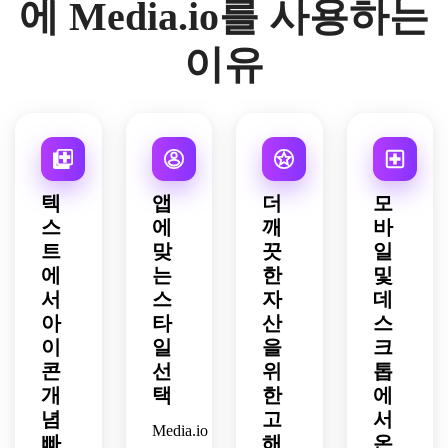
에 Media.io를 사용하는
젠타 
부드
색, 
을 수 
이 나
팔레
브랜
민트, 
store 
활기
조명, 
러운 
실버 
있을 
는 둥
트를 
딩에 
라벤
그리
차고 
매끄
크림
톤, 
만큼 
근 사
광택 
적합
이유
더 
드에
경쟁
러운 
과 복
깔끔
디자
각형 
있고 
한 구
톤, 
서 혁
력 있
대칭, 
숭아 
한 윤
인을 
배지, 
미니
성을 
부드
신적
으며 
미묘
톤, 
곽, 
간단
미묘
멀하
유지
러운 
이고 
기억
한 크
깔끔
절제
하게 
한 광
며 이
하세
둥근 
현대
에 남
롬 질
한 벡
된 광
유지
채, 
동할 
요.
사각
적이
는 느
감, 
터 같
택, 
하세
깨끗
수 있
형 프
며 우
낌이 
생생
은 가
신뢰
요.
한 네
도록 
텍
앱
더
모
레임, 
아하
들어
한 글
장자
할 수 
거티
유지
스
에
깨
바
미묘
고 클
야 합
로우 
리, 
있는 
브 공
하세
트
맞
끗
일
한 깊
릭하
니다.
효과
부드
모던 
간, 
요.
이, 
에
는
한
및
기 쉽
를 사
러운 
브랜
미래
차분
게 느
서
스
자
데
용하
하이
딩을 
적이
한 미
껴져
세요. 
라이
사용
아
타
산
스
면서
니멀
야 합
모양
트, 
하세
도 미
이
일
을
크
리스
니다.
을 컴
쾌활
요. 
니멀
콘
선
위
톱
트 구
팩트
한 접
아이
한 분
개
택
한
에
성을 
하고 
근성 
콘은 
위기
념
고
서
사용
날카
있는 
안전
를 사
Media.io
하세
빠
해
온
롭고 
분위
하고 
용하