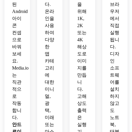
콘 메
된
다.
을
브라
이커
Android
온라
위해
우저
개념.
아이
인을
1K,
에서
콘
사용
2K
직접
컨셉
하여
또는
실행
으로
다양
4K
됩니
바꿔
한
해상
다.
보세
앱
도로
디자
요.
카테
이미
인
Media.io
고리
지를
소프
는
에
만듭
트웨
직관
대한
니
어를
적으
미니
다.
설치
로
멀,
고해
하지
작동
광
상도
않고
합니
택,
출력
도
다.
미래
은
노트
안드
또는
실행
북,
로이
마스
기
태블