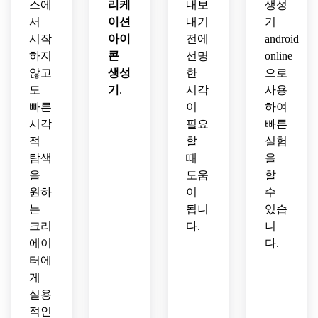
스에
리케
내보
생성
서
이션
내기
기
시작
아이
전에
android
하지
콘
선명
online
않고
생성
한
으로
도
기
.
시각
사용
빠른
이
하여
시각
필요
빠른
적
할
실험
탐색
때
을
을
도움
할
원하
이
수
는
됩니
있습
크리
다.
니
에이
다.
터에
게
실용
적인