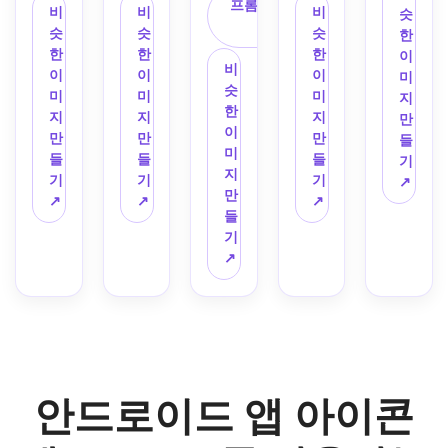
앱에 
프롬프트 복
광택 
릭 악
에 빛
으로 
를 중
스틱 
받은 
림자 
이션, 
비
비
비
슷
대한 
사
있는 
센트, 
나는 
애완
심으
질감, 
기호
깊이, 
빛나
슷
슷
슷
한
부드
하이
세련
네온 
동물 
로 금
생생
가 있
균형 
는 가
한
한
한
이
러운 
라이
된 배
비
회로 
관리 
융 또
한 산
는 AI 
잡힌 
장자
이
이
이
미
파스
트, 
지 레
슷
심볼
앱을 
는 보
호와 
생산
간격, 
리 하
미
미
미
지
텔 안
깨끗
이아
한
이 있
위한 
안 앱
파란
성 도
깨끗
이라
지
지
지
만
드로
한 네
웃을 
이
는 미
귀여
에 대
색 
구용 
한 흰
이트, 
만
만
만
들
이드 
거티
사용
미
래 
운 안
한 전
톤, 
Android
색 또
미래
들
들
들
기
앱 아
브 스
하세
지
Android
드로
문적
세련
 앱 
는 부
적인 
기
기
기
↗
이콘
페이
요. 
만
 아이
이드 
인 
된 앱
아이
드러
UI 분
↗
↗
↗
을 중
스, 
아이
들
콘을 
앱 아
Android
스토
콘을 
운 회
위기
앙에 
세련
콘은 
기
생성
이콘
 앱 
어 프
디자
색 배
를 사
있는 
된 
앱 아
↗
합니
을 디
아이
레젠
인하
경을 
용하
잎 또
SaaS 
이콘 
다. 
자인
콘을 
테이
세요. 
사용
세요. 
는 루
브랜
가독
어두
하세
생성
션을 
파란
하세
균형 
프 기
딩을 
성을 
운 베
요. 
합니
추가
색-보
요. 
잡히
호로 
사용
충분
이스, 
따뜻
다. 
하세
라색 
파란
고 우
만듭
하세
히 깨
일렉
한 파
깊은 
요. 
그라
색, 
아하
니다. 
요. 
끗하
트릭 
스텔 
네이
작은 
데이
청록
며 현
안드로이드 앱 아이콘
블러
분위
게 유
블루
팔레
비, 
크기
션, 
색, 
대 모
쉬 핑
기는 
지하
와 마
트, 
청록
로 읽
광택
흰색 
바일 
크, 
app 
면서 