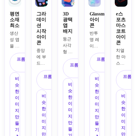
평면
그라
3D
Glassmorphism
e스
소재
데이
광택
아이
포츠
최소
션
앱
콘
마스
시작
배지
코트
생산
반투
아이
아이
둥근 
성 앱
명 레
콘
콘
사각
을 위
이어
중앙
치열
형 배
한 평
드 패
에 부
한 마
지와 
평한 
널과 
프롬프트 복
프롬프트 복
드러
스코
대담
Android
프롬프트 복
깔끔
사
사
운 추
트 엠
한 중
 앱 
사
한 중
상 스
블럼, 
프롬프트 복
프롬프
앙 채
아이
앙 메
비
비
파크 
날카
사
팅 버
콘을 
시지 
비
슷
슷
기호
로운 
블 기
디자
심볼
슷
한
한
가 있
라인, 
비
비
호를 
인하
이 있
한
이
이
는 스
역동
슷
슷
사용
여 중
는 메
이
미
미
타트
적인 
한
한
하여 
앙에 
시징 
미
지
지
업 생
중심 
이
이
소셜 
있는 
앱용 
지
만
만
산성 
구성
미
미
또는 
기하
glassmorphism
만
들
들
플랫
으로 
지
지
크리
학적 
 스타
들
기
기
폼의 
게이
만
만
에이
체크 
일의 
기