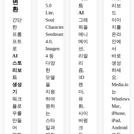
렌지 
로덕
변
성 리
돋보
리듬, 
5.0
드
리보
하늘 
션 스
얼리
입니
환
브랜
Lite,
AI
드
톤, 
타일
즘, 
다.
드에 
역동
이 특
간단
Soul
그래
이미
깔끔
적합
적 원
징입
한
Character,
픽을
한 텍
지를
한 일
근, 
니다.
스트 
관성
프롬
Seedream
애니
온라
선명
공간, 
을 적
프트
4.0,
메이
인에
한 패
명확
용하
로
Imagen
션,
서
널 보
한 샷 
세요.
AI
4 등
리얼
바로
더, 
전개
스토
다양
리
생성
부드
를 사
러운 
리보
한
즘,
하세
용하
테두
드
모델
3D
세요.
요.
리 
생성
을
렌
Media.io
빛, 
기
지원
더,
는
강한 
워크
하여
유
Windows,
샷 연
플로
원하
화,
Mac,
속성
우를
는
사이
iPhone,
을 사
용하
만들
스타
버펑
iPad,
세요.
어
일과
크
Android