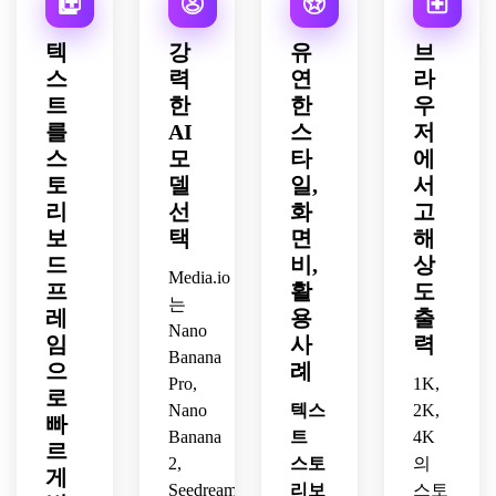
로즈
한 실
용합
하세
션 마
록-마
라벨
디오 
업, 
루엣, 
니다.
요.
감 프
젠타 
을 사
조명, 
텍
강
유
브
마지
풍부
레임
조명, 
용하
광택
스
력
연
라
막 와
한 몸
까지 
분위
세요.
감 있
트
한
한
우
이드 
짓, 
빠르
기 있
는 표
스카
영화
를
AI
스
저
게 이
는 안
면, 
이라
적 배
어집
개, 
스
모
타
에
미니
인 프
치, 
니다. 
반사 
멀한 
토
델
일,
서
레임
환상
모바
표면, 
구도, 
리
선
화
고
까지 
적인 
일 우
와이
부드
보
택
면
해
구현
컬러, 
선 프
드 오
러운 
드
비,
상
합니
레이
레임, 
프닝, 
뉴트
Media.io
프
활
도
다. 
어 깊
에너
극적
럴 색
는
만화 
이, 
레
용
출
지 넘
인 클
감, 
Nano
영감
부드
치는 
로즈
임
사
력
카메
Banana
을 받
러운 
흐름, 
업, 
라 이
으
례
은 구
주변
Pro,
1K,
밝은 
강력
동 메
로
도, 
광, 
Nano
텍스
대비, 
2K,
한 시
모, 
빠
따스
세련
크리
각적 
우아
Banana
트
4K
르
한 분
된 프
에이
일관
한 비
2,
스토
의
게
홍-오
리프
터 감
성이 
주얼 
Seedream
리보
스토