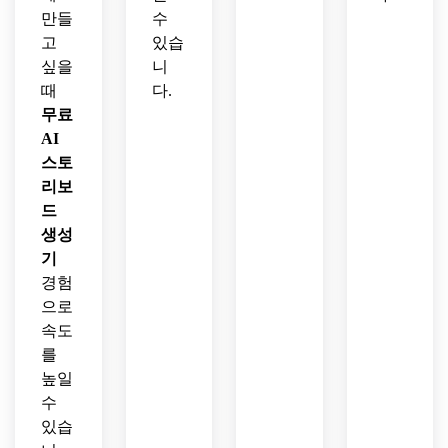
만들
수
고
있습
싶을
니
때
다.
무료
AI
스토
리보
드
생성
기
경험
으로
속도
를
높일
수
있습