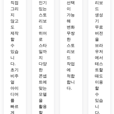
직접
인기
선택
리보
그리
있는
이
드
지
스토
가능
생성
않고
리보
해
기
도
드
변화
무료
제작
히어
무쌍
버전
할
로
한
을
수
스타
스토
브라
있습
일까
리보
우저
니
지
드
에서
다.
다양
작업
테스
초기
한
에
트할
비주
콘셉
적합
때도
얼
트에
합니
이용
아이
맞는
다.
할
디어
모델
수
를
을
있습
빠르
활용
니
게
할
다.