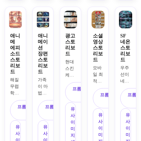
어보
앵글 
는 지
요. 
마지
세요. 
히어
도의 
넓은 
막 와
친밀
로샷, 
방을 
오프
이드
한 오
공중 
발견
닝, 
샷 등 
버숄
시점, 
하는 
도로 
4개
더 구
임팩
판타
추격, 
애니
애니
광고
소셜
SF
의 패
도, 
트 있
지 여
메
메이
스토
영상
네온
클로
널로 
미디
에피
션
리보
스토
스토
는 포
정 스
즈업 
구성
소드
장편
드
리보
리보
엄 투
즈, 
토리
리액
됩니
스토
스토
드
드
샷, 
추격 
보드
션, 
현대 
다. 
리보
리보
조용
동작, 
를 만
모바
우주
최종 
스킨
거친 
드
드
한 클
극적
드세
일 최
선이 
탈출 
케어 
연필
해질 
가족
로즈
인 마
요. 
적의 
네온 
장면 
광고
선, 
무렵 
이 마
업, 
지막 
느슨
15초 
도시 
등 다
를 위
명암 
프롬프트 복
학교 
법의 
마지
대치 
한 
제품 
위에 
양한 
한 프
프롬프트 복
프롬프
음영, 
사
옥상
숲에 
막 고
등을 
선, 
프로
도착
구도
리미
사
카메
에서
들어
독한 
프롬프트 복
프롬프트 복
포함
회색
모션
하고, 
를 포
엄 상
라 앵
유
의 극
가고, 
창가
사
사
합니
조 음
을 위
내부 
함합
업 스
글 화
유
유
사
적인 
빛나
샷. 
다. 
영에 
한 세
조종
니다. 
토리
살표, 
사
사
이
고백 
는 생
부드
높은 
따뜻
유
유
로형 
석 반
시네
보드
프레
이
이
미
장면
물에 
러운 
대비 
한 마
사
사
5패
응, 
마틱 
를 제
이밍 
미
미
지
을 5
반응
자연
조명, 
커 포
이
이
널 스
거리 
블루-