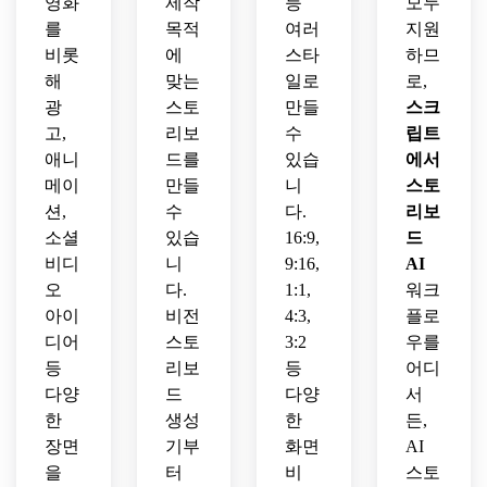
영화
제작
등
모두
를
목적
여러
지원
비롯
에
스타
하므
해
맞는
일로
로,
광
스토
만들
스크
고,
리보
수
립트
애니
드를
있습
에서
메이
만들
니
스토
션,
수
다.
리보
소셜
있습
16:9,
드
비디
니
9:16,
AI
오
다.
1:1,
워크
아이
비전
4:3,
플로
디어
스토
3:2
우를
등
리보
등
어디
다양
드
다양
서
한
생성
한
든,
장면
기부
화면
AI
을
터
비
스토