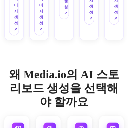
작하
노트, 
지
지
생
패널 
하며, 
광, 
강렬
인트, 
미
미
토리
인파, 
오렌
세요. 
자연
생
생
성
애니
환한 
은은
한 구
영화
지
지
보드
마지
지 조
제품 
스러
성
성
↗
메 스
길을 
한 흙
도, 
적 패
생
생
를 만
막 스
명, 
메인
운 인
↗
↗
토리
걷는 
빛 색
역동
널 흐
성
성
들어
카이
젖은 
샷, 
테리
보드
모습 
조, 
적인 
름, 
↗
↗
보세
라인
도로 
라이
어 동
로 만
등을 
질감 
모션 
선명
요. 
까지 
반사, 
프스
선, 
들어
6패
있는 
라인, 
한 실
강렬
5프
현실
타일 
수작
보세
널로 
실내, 
도시 
루엣, 
한 오
레임
적인 
욕실 
업 스
요. 
담은 
부드
질감, 
환경 
프닝, 
에 담
프레
장면, 
케치 
감정
다채
러운 
선명
텍스
클로
긴 시
이밍, 
재료 
미학
이 살
로운 
아웃
한 실
처, 
즈업 
네마
미묘
클로
을 활
왜 Media.io의 AI 스토
아나
애니
포커
루엣, 
핵심 
데모, 
틱 
한 필
즈업, 
용하
는 포
메이
스, 
깔끔
비주
사용
SF 
름 그
깔끔
세요.
즈, 
션 장
손글
한 전
얼 노
자 반
스토
레인, 
리보드 생성을 선택해
한 마
바람
편 스
씨 씬 
문가
트 콜
응, 
리보
장면 
감 샷 
에 날
토리
노트, 
용 스
아웃
기능 
드를 
연속
등을 
야 할까요
리는 
보드
일관
토리
을 활
강조, 
생성
성, 
포함
머리
를 만
된 캐
보드 
용하
임팩
하세
깔끔
합니
카락, 
드세
릭터 
그리
세요.
트 있
요. 
한 스
다. 
감정
요. 
묘사
드를 
는 콜
빛나
토리
밝은 
적 클
강렬
를 사
적용
투액
는 청
보드 
스튜