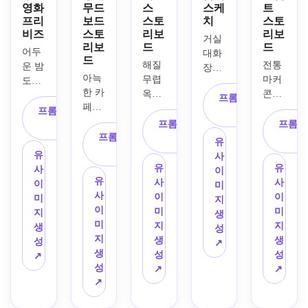
영화
무드
스
스케
트
프리
보드
스토
치
스토
비즈
스토
리보
리보
거실 
리보
드
드
어두
대화 
드
해질 
전통 
운 밤 
장면
아늑
무렵 
마커 
도시 
을 위
한 카
옥상
콘셉
추격 
한 흑
프롬프트 복
페에
에서 
트 아
장면
프롬프트 복
백 감
사
서의 
벌어
트 스
의 헐
프롬프트 복
프롬프
사
독 스
감정
프롬프트 복
지는 
타일
리우
사
타일 
유
적인 
사
격투
로 여
드식 
스토
유
사
이별 
를 6
행자
전문 
유
유
리보
사
이
장면
패널 
가 산
유
멀티
사
사
드를 
이
미
을 인
액션 
길을 
사
패널 
이
이
생성
미
지
디 영
스토
건너
이
프리
미
미
하세
지
생
화 스
리보
고, 
미
비즈 
지
지
요. 
생
성
토리
드로 
폐허
지
스토
생
생
오프
성
↗
보드 
제작
에 들
생
리보
성
성
닝, 
↗
시퀀
하세
어가
성
드를 
↗
↗
교차 
스로 
요. 
며, 
↗
생성
클로
만들
로우
빛나
하세
즈업, 