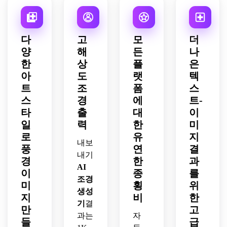
질감, 
호박
톤, 
력이 
빛, 
안개
색과 
우아
풍부
무성
가 낀 
청동
한 수
한 조
한 질
분위
색 색
제 종
명, 
다
고
모
더
감, 
기, 
상 등
이 느
세부
양
해
든
나
영화 
수직 
급, 
낌, 
적인 
한
상
플
은
같은 
친화
신비
평화
자연 
깊이, 
아
도
랫
텍
적인 
로운 
로운 
형태
흐릿
구성, 
트
조
폼
스
프론
구성, 
를 사
한 녹
풍부
티어 
스
세련
경
에
트-
용하
색과 
하고 
무드
된 디
여 시
타
출
대
이
녹 팔
세부
로 고
테일
대를 
일
력
한
미
레트, 
적인 
도로 
이 있
초월
로
유
지
그리
일러
디테
는 인
내보
한 경
풍
연
결
고 기
스트 
일한 
쇄 가
치 예
내기
분 나
경
한
과
배경 
환경 
능한 
술 작
AI
쁘면
아트
이
종
를
컨셉 
벽 아
품을 
조경
서도 
로 장
아트
미
트 스
횡
위
연출
아름
생성
면을 
를 추
타일
하세
지
비
한
다운 
구성
기
결
가합
을 강
요.
만
고
느낌
하세
니다.
과는
자
조하
들
급
을 주
요.
세요.