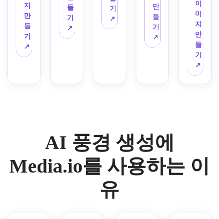
나무
통풍
이
무디
차분
고대 
지
채화 
균형 
영웅
디테
만
화 스
들
기
가 마
이 잘
미
한 애
한 분
미래 
만
풍경. 
잡힌 
적인 
일한 
들
타일
기
↗
천루
되는 
지
니메
위기, 
유적
들
부드
지평
규모
판타
기
의 가
↗
를 덮
구도, 
만
이션 
매우 
지가 
기
러운 
선 프
의 초
지 일
↗
을 계
고, 
기발
들
스타
디테
있는 
↗
브러
레임, 
세부 
러스
곡. 
갈라
한 디
기
일의 
일한 
영화 
쉬 질
높은 
환경 
트레
질감 
진 도
테일, 
↗
도시 
8K 
같은 
감, 
디테
컨셉 
이션
있는 
로, 
고요
풍경. 
리얼
공상
통풍
일의 
아트
을 사
붓질, 
폐허
한 삶
영화
리즘
과학 
이 잘
포토
가 포
용하
따뜻
된 거
의 조
적인 
을 사
사막 
되는 
리얼
함됩
여 경
한 흙
리를 
각 분
관점, 
용하
행성 
네거
리즘 
니다.
이로
빛 
떠다
위기
생생
세요.
풍경. 
티브 
마감
움이 
톤, 
니는 
를 사
한 파
분위
공간, 
을 추
가득
고전
AI 풍경 생성에
부드
용하
란색
기 안
미묘
가합
한 무
적인 
러운 
세요.
과 분
개, 
한 반
니다.
드를 
미술 
안개
홍색 
Media.io를 사용하는 이
긴 그
사, 
연출
구성, 
가 있
하이
림자, 
차분
하세
층층
습니
라이
금속 
한 파
요.
이 있
유
다. 
트, 
질감, 
란색
는 깊
황금
젖은 
넓은 
과 홍
이, 
빛 일
포장 
구성, 
조 
표현
몰 