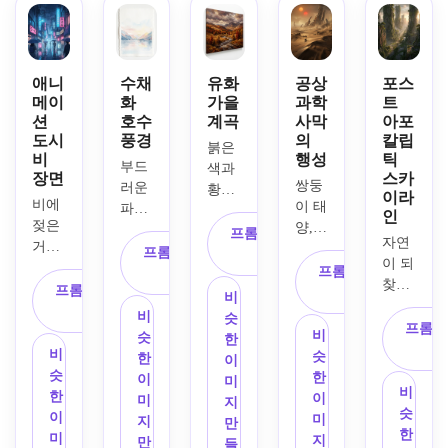
메이
적인 
모래 
포, 
러운 
션 시
산 풍
위에 
떠다
안개, 
골 풍
경. 
따뜻
니는 
떠다
경. 
골든 
애니
수채
유화
공상
포스
한 림 
안개, 
니는 
따뜻
아워 
메이
화
가을
과학
트
라이
극적
마법
한 향
션
호수
계곡
사막
아포
조명, 
트, 
인 구
의 입
도시
풍경
의
칼립
수를 
부드
사실
름층, 
자, 
붉은
비
행성
틱
불러
러운 
부드
적인 
빛나
몽환
색과 
장면
스카
일으
볼륨 
쌍둥
러운 
물 반
는 성 
적인 
황금
이라
키는 
비에 
광선, 
이 태
파스
사, 
창문, 
청록
색 나
인
색상 
젖은 
시원
양, 
텔 하
부드
웅장
색과 
무, 
프롬프트 복
자연
팔레
거리, 
한 파
광대
늘 아
러운 
한 영
에메
프롬프트 복
흐르
사
이 되
트, 
네온 
란색 
한 바
래 산
프롬프트 복
구름, 
화적 
랄드 
사
는 
찾은 
손으
반사, 
그림
프롬프트 복
람이 
으로 
사
풍부
구성, 
조명, 
강, 
비
극적
로 그
우산, 
자, 
사
몰아
둘러
한 열
마법 
레이
극적
비
슷
인 종
프롬프
린 배
빛나
자연
치는 
싸인 
대 질
같은 
어드 
비
인 구
슷
한
말 이
경 질
는 가
스러
모래 
비
고요
감, 
블루-
깊이, 
슷
름 덮
한
이
후의 
감, 
게 간
운 질
언덕, 
슷
한 호
고요
바이
섬세
한
개가 
이
미
도시 
부드
비
판이 
감, 
지평
한
수의 
한 휴
올렛 
한 질
이
있는 
미
지
풍경, 
러운 
슷
있는 
광각 
선에 
이
섬세
가 분
팔레
감, 
미
풍부
지
만
포도
햇빛, 
한
밤의 
구성, 
있는 
미
한 수
위기, 
트, 
매우 
지
한 유
만
들