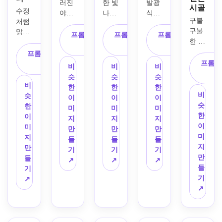
러진 
한 빛
발광 
시골
수정
야자
나는 
식물, 
구불
처럼 
수와 
달 아
빛나
구불
맑은 
부드
래 우
는 버
프롬프트 복
프롬프트 복
프롬프트 복
한 푸
반사 
러운 
뚝 솟
섯, 
사
사
사
른 언
호수 
프롬프트 복
바다 
은 절
고대
덕과 
너머
프롬프
사
파도, 
벽 위
의 꼬
비
비
비
야생
에 눈 
선명
에 건
인 나
슷
슷
슷
화, 
덮인 
비
한 오
설된 
무, 
한
한
한
작은 
봉우
비
슷
렌지
장엄
숨겨
이
이
이
별장, 
리와 
슷
한
색 분
한 왕
진 구
미
미
미
푹신
전경
한
이
홍색 
국을 
불구
지
지
지
한 구
에 울
이
미
일몰 
특징
불한 
만
만
만
름이 
창한 
미
지
하늘
으로 
길로 
들
들
들
가득
소나
지
만
이 펼
하는 
가득 
기
기
기
한 밝
무 숲
만
들
쳐진 
서사
찬 신
↗
↗
↗
은 하
이 있
들
기
숨 막
시적
비로
늘이 
는 일
기
↗
힐 듯
인 판
운 마
있는 
출 시 
↗
한 열
타지 
법의 
평화
영화
대 해
풍경. 
숲 풍
로운 
적인 
변 풍
계단
경. 
애니
사실
경. 
식 폭
부드