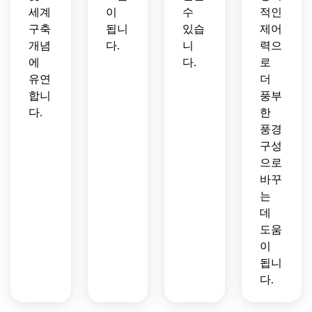
세계
이
수
적인
구축
됩니
있습
제어
개념
다.
니
력으
에
다.
로
유연
더
합니
풍부
다.
한
풍경
구성
으로
바꾸
는
데
도움
이
됩니
다.