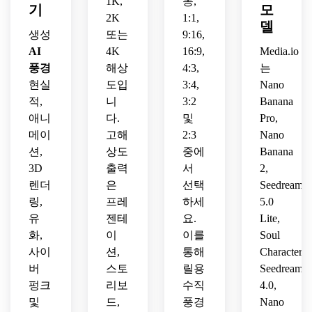
1K,
동,
기
모
는 세
2K
1:1,
부적
델
생성
또는
9:16,
인 환
AI
4K
16:9,
Media.io
경 컨
셉 아
풍경
해상
4:3,
는
트를 
현실
도입
3:4,
Nano
사용
적,
니
3:2
Banana
하세
애니
다.
및
Pro,
요.
메이
고해
2:3
Nano
션,
상도
중에
Banana
3D
출력
서
2,
렌더
은
선택
Seedream
링,
프레
하세
5.0
유
젠테
요.
Lite,
화,
이
이를
Soul
사이
션,
통해
Character,
버
스토
릴용
Seedream
펑크
리보
수직
4.0,
및
드,
풍경
Nano