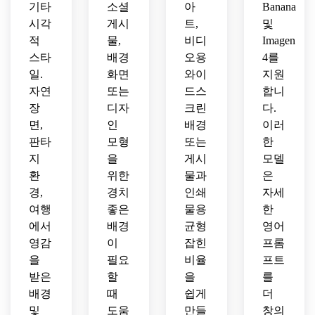
기타
소셜
아
Banana
시각
게시
트,
및
적
물,
비디
Imagen
스타
배경
오용
4를
일.
화면
와이
지원
자연
또는
드스
합니
장
디자
크린
다.
면,
인
배경
이러
판타
모형
또는
한
지
을
게시
모델
환
위한
물과
은
경,
경치
인쇄
자세
여행
좋은
물용
한
에서
배경
균형
영어
영감
이
잡힌
프롬
을
필요
비율
프트
받은
할
을
를
배경
때
쉽게
더
및
도움
만들
창의