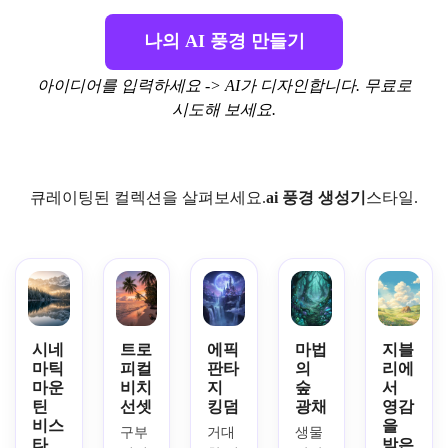
나의 AI 풍경 만들기
아이디어를 입력하세요 -> AI가 디자인합니다. 무료로
시도해 보세요.
큐레이팅된 컬렉션을 살펴보세요.
ai 풍경 생성기
스타일.
시네
트로
에픽
마법
지블
마틱
피컬
판타
의
리에
마운
비치
지
숲
서
틴
선셋
킹덤
광채
영감
비스
을
구부
거대
생물
타
받은