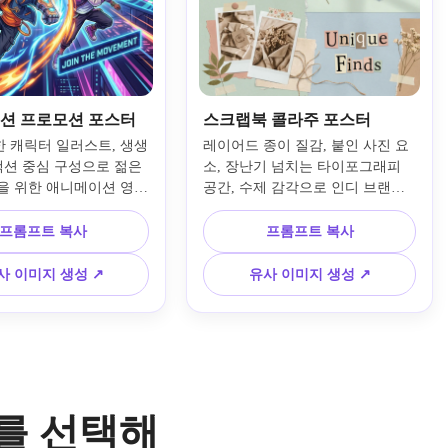
션 프로모션 포스터
스크랩북 콜라주 포스터
 캐릭터 일러스트, 생생
레이어드 종이 질감, 붙인 사진 요
 액션 중심 구성으로 젊은
소, 장난기 넘치는 타이포그래피 
을 위한 애니메이션 영감
공간, 수제 감각으로 인디 브랜드
포스터를 만드세요. 에너
를 위한 스크랩북 콜라주 광고 포
 배경 효과, 깔끔한 라인
스터를 만드세요. 소프트 파스텔 
프롬프트 복사
프롬프트 복사
 그래픽 텍스트 영역, 빛
악센트, 찢어진 가장자리 디테일, 
트, 레이어드 모션, 선명
균형 잡힌 구성, 따뜻한 조명, 촉감 
사 이미지 생성 ↗
유사 이미지 생성 ↗
 퀄리티 디테일로 공유하
있는 소재, 핀터레스트 친화적 무
엔터테인먼트 프로모션 분
드의 완성도 있는 부티크 프로모션 
현하세요.
캠페인을 연출하세요.
o를 선택해