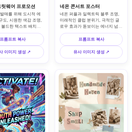
트릿웨어 프로모션
네온 콘서트 포스터
 발매를 위해 도시적 에
네온 퍼플과 일렉트릭 블루 조명, 
도, 시원한 색감 조명, 
미래적인 클럽 분위기, 극적인 글
, 볼드한 텍스트 배치를 
로우 효과가 돋보이는 에너지 넘치
렌디 스트릿웨어 프로모
는 음악 이벤트 광고 포스터를 만
를 생성하세요. 자신감 
드세요. 스테이지 조명 무드, 관중 
프롬프트 복사
프롬프트 복사
델 포즈, 레이어드 그래
실루엣, 두드러진 헤드라인 공간, 
높은 명암 대비, 감각적인 
광택감 있는 질감, 영화 같은 강한 
사 이미지 생성 ↗
유사 이미지 생성 ↗
이 색상, 소셜 미디어 중
대비, DJ 세트 또는 콘서트 프로모
광고를 위한 고급 캠페인 
션에 이상적인 생생한 나이트 라이
 특징으로 합니다.
프 미학을 사용하세요.