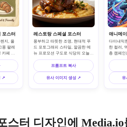
션 포스터
레스토랑 스페셜 포스터
애니메이
오렌지, 올
풍부하고 따뜻한 조명, 현대적 푸
다이내믹한
고풍 팔레
드 포토그래피 스타일, 깔끔한 메
한 컬러,
 카페 광
뉴 프로모션 구도로 식당의 오늘의 
층 캠페인
제 질감, 
메뉴를 홍보하는 식욕 돋우는 레스
의 광고 
 아늑한 커
토랑 광고 포스터를 만드세요. 요
지 넘치는
사
프롬프트 복사
드러운 조
리의 텍스처를 강조하고, 볼드 텍
워크, 볼드
일, 친근한 
스트 공간, 깊은 레드와 골드 하이
나는 악센
 ↗
유사 이미지 생성 ↗
유
성도 높은 
라이트, 얕은 심도, 소셜 친화적 프
한 포스터
.
리미엄 음식 광고 무드를 사용하세
기 좋은 
요.
위기를 표
 포스터 디자인에 Media.i