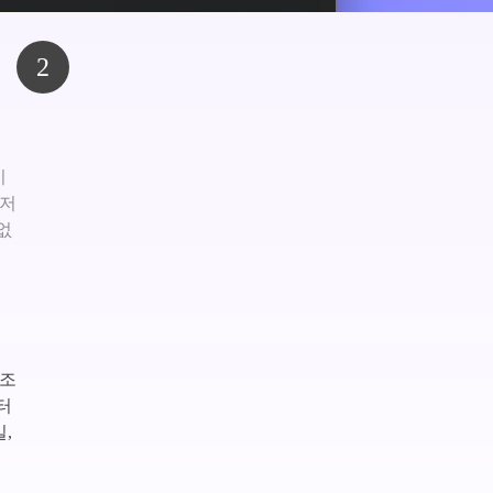
2
지
우저
없
 조
터
,