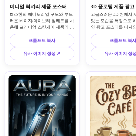
미니멀 럭셔리 제품 포스터
3D 플로팅 제품 광고
최소한의 에디토리얼 구도와 부드
고급스러운 3D 씬에서 
러운 베이지/아이보리 팔레트를 사
있는 모습을 특징으로 
용해 프리미엄 스킨케어 제품의 고
인 광고 포스터를 디자인
급 광고 포스터를 만드세요. 제품
광택 있는 소재, 극적인
을 중앙에 배치하고 은은한 반사, 
이트, 깔끔하고 브랜드 
프롬프트 복사
프롬프트 복
부드러운 스튜디오 그림자, 우아하
레이아웃 공간을 사용하
게 비워둔 타이포그래피 영역, 정
운 중성 배경, 강한 명암
유사 이미지 생성 ↗
유사 이미지 생성
제된 명품 조명, 매끄러운 질감, 날
사면, 영화 같은 깊이, 
카로운 상업적 품질의 세련된 뷰티 
지, 세련된 상업적 분위
캠페인 분위기를 연출하세요.
털 마케팅 캠페인에 적