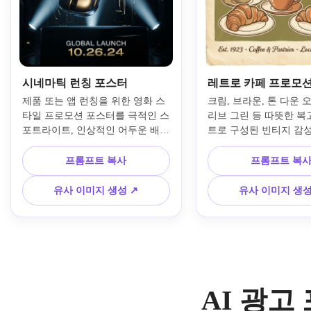
시네마틱 런칭 포스터
레트로 카페 프로모
제품 또는 앱 런칭을 위한 영화 스
크림, 브라운, 톤 다운 
타일 프로모션 포스터를 극적인 스
리브 그린 등 따뜻한 복
포트라이트, 인상적인 어두운 배
트로 구성된 빈티지 감성
경, 영화 포스터 구도로 디자인하
고 포스터를 만드세요. 수
세요. 한 곳의 강한 포커스, 프리미
향수적인 타이포그래피,
프롬프트 복사
프롬프트 복
엄 그림자, 메탈릭 하이라이트, 볼
피와 베이커리 초점, 부
드 텍스트 영역, 높은 대비, 강력하
명, 살짝 헤진 종이 디테
유사 이미지 생성 ↗
유사 이미지 생성
고 프로페셔널하며 캠페인 준비가 
로컬비즈니스 분위기, 완
완료된 미래지향적 분위기를 강조
포스터 구성을 더하세요
하세요.
AI 광고