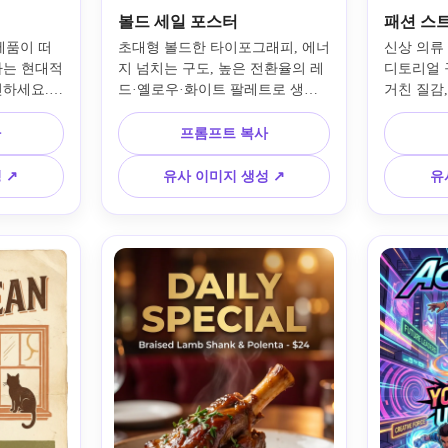
볼드 세일 포스터
패션 스
제품이 떠
초대형 볼드한 타이포그래피, 에너
신상 의류
하는 현대적
지 넘치는 구도, 높은 전환율의 레
디토리얼 구
하세요. 
드·옐로우·화이트 팔레트로 생생
거친 질감
 스포트라
한 소매 세일 포스터를 만드세요. 
사용한 트
친화적인 
역동적인 기하학적 형태, 깔끔한 
션 포스터
사
프롬프트 복사
세요. 어두
제품 디스플레이 공간, 선명한 대
넘치는 모
 대비, 반
비, 프로모션의 긴박감, 모던한 상
픽 요소, 
 ↗
유사 이미지 생성 ↗
유
날카로운 엣
업적 조화, 클릭 가능하고 광고에 
블루-그레
기가 디지
최적화된 광택 마감 처리를 포함하
심 패션 
합합니다.
세요.
스타일링을