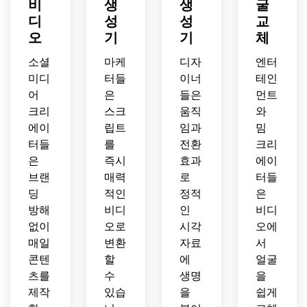
비
생
생
굴
디
성
성
교
오
기
기
체
소셜
마케
디자
엔터
미디
터들
이너
테인
어
은
들은
먼트
크리
스크
움직
와
에이
립트
임과
밈
터들
를
전환
크리
은
즉시
효과
에이
브랜
매력
로
터들
딩
적인
정적
은
방해
비디
인
비디
없이
오로
시각
오에
매일
변환
자료
서
콘텐
할
에
얼굴
츠를
수
생명
을
제작
있습
을
쉽게