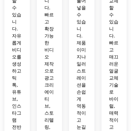
할
니
불어
교체
수
다.
넣을
할
있습
빠르
수
수
니
고
있습
있습
다.
확장
니
니
자유
가능
다.
다.
롭게
한
제품
빠르
비디
비디
이미
고
오를
오
지나
매끄
생성
제작
일러
러운
하고
으로
스트
얼굴
틱
광고
레이
교체
톡,
크리
션을
기술
유튜
에이
손쉽
로
브,
티
게
바이
인스
브,
역동
럴,
타그
스토
적이
매력
램
리텔
고
적이
전반
링,
눈길
고