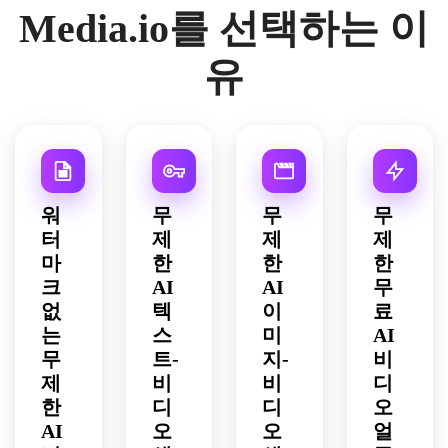
Media.io를 선택하는 이
유
워
무
무
무
터
제
제
제
마
한
한
한
크
AI
AI
무
없
텍
이
료
는
스
미
AI
무
트-
지-
비
제
비
비
디
한
디
디
오
AI
오
오
얼