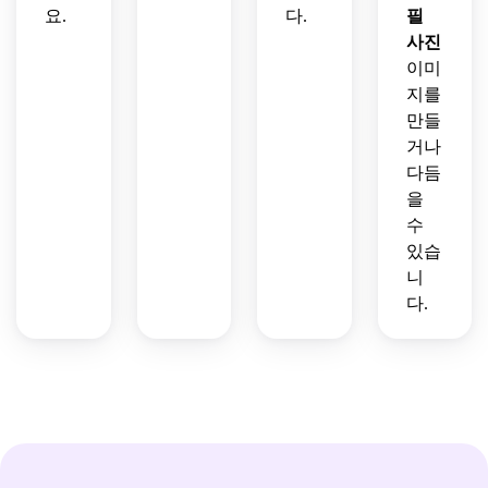
요.
다.
필
사진
이미
지를
만들
거나
다듬
을
수
있습
니
다.