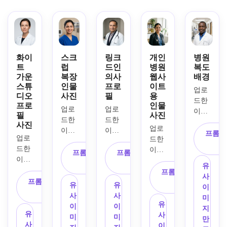
화이
스크
링크
개인
병원
트
럽
드인
병원
복도
가운
복장
의사
웹사
배경
스튜
인물
프로
이트
업로
디오
사진
필
용
드한 
프로
인물
업로
업로
이미
필
사진
드한 
드한 
지를 
사진
업로
이미
이미
인물
프롬프
업로
드한 
지를 
지를 
로 사
드한 
이미
인물
인물
프롬프트 복
프롬프트 복
용해 
이미
지를 
로 사
로 사
사
사
부드
유
지를 
인물
프롬프트 복
용해 
용해 
럽게 
사
인물
프롬프트 복
로 사
사
단정
밸런
유
유
흐려
이
로 사
사
용해 
한 의
스 잡
사
사
진 병
미
용해 
프리
유
료 스
힌 스
이
이
원 복
지
깔끔
미엄 
유
사
크럽, 
튜디
미
미
도를 
만
한 하
인물 
사
이
앞에
오 조