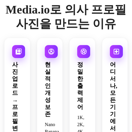
사실
복장, 
차분
세요.
료 전
Media.io로 의사 프로필
배경 
터칭, 
적인 
또렷
하고 
문가 
정리, 
중립 
피부 
한 디
자신
신뢰
구도 
배경 
디테
테일, 
감 있
사진을 만드는 이유
도를 
개선
정리, 
일, 
통일
는 표
보여
을 통
또렷
차분
감 있
정, 
줍니
해 전
한 디
하고 
게 다
은은
다.
체적
테일, 
자신
듬어
한 중
으로 
친근
감 있
진 모
립 배
자연
하고 
는 표
습의 
경, 
스럽
자신
정, 
클리
또렷
사
현
정
어
고 신
감 있
밸런
닉 팀 
한 얼
진
실
밀
디
뢰감 
는 결
스 잡
디렉
굴 디
업
적
한
서
있게 
과물
힌 의
토리
테일, 
로
인
출
나,
온라
로 사
료 브
용 의
고급 
드
개
력
모
인 프
실성
랜딩 
사 프
에디
로필
→
을 유
성
제
든
컬러, 
로필 
토리
에 어
지하
부드
사진
얼 느
프
보
어
기
울리
며 본
럽게 
을 제
낌을 
로
존
기
는 스
1K,
래의 
흐려
작하
가미
필
에
튜디
개성
진 사
Nano
2K,
세요. 
한 사
변
서
오급 
을 살
무실 
직원 
실적
Banana
4K