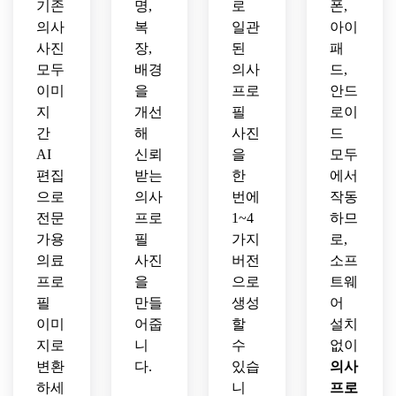
기존
명,
로
폰,
의사
복
일관
아이
사진
장,
된
패
모두
배경
의사
드,
이미
을
프로
안드
지
개선
필
로이
간
해
사진
드
AI
신뢰
을
모두
편집
받는
한
에서
으로
의사
번에
작동
전문
프로
1~4
하므
가용
필
가지
로,
의료
사진
버전
소프
프로
을
으로
트웨
필
만들
생성
어
이미
어줍
할
설치
지로
니
수
없이
변환
다.
있습
의사
하세
니
프로