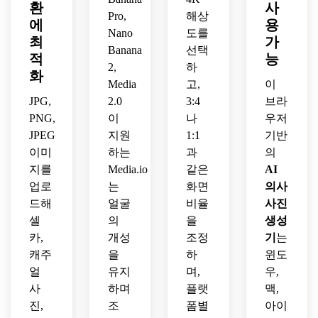
환
사
의사 
린 프
배경, 
소개, 
이고 
Pro,
해상
에
용
인물 
로필 
정돈
그룹 
신뢰
Nano
도를
사진
최
사진
가
된 복
브랜
도 높
Banana
선택
을 만
을 만
장 스
딩, 
은 전
적
능
2,
하
들어
드세
타일
병원 
문의 
화
보세
Media
고,
이
요.
링, 
등록
프로
요.
자연
JPG,
2.0
3:4
용으
브라
필 사
스러
로 이
진을 
PNG,
이
나
우저
운 조
상적
만들
JPEG
지원
1:1
기반
명, 
입니
어보
이미
하는
과
의
고해
다.
세요.
지를
Media.io
같은
AI
상도 
업로
는
화면
의사
인물 
드해
얼굴
비율
사진
사진 
퀄리
셀
의
을
생성
티를 
카,
개성
조정
기
는
경험
캐주
을
하
윈도
할 수 
얼
유지
며,
우,
있습
사
하며
플랫
맥,
니다.
진,
조
폼별
아이