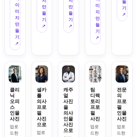
지
지
배경
들
얀색 
사진 
이
미
서 비
명, 
만
만
으로 
기
의료 
조명, 
미
지
추는 
은은
들
들
한 현
↗
가운, 
부드
지
만
자연
한 미
기
기
실적
부드
러운 
만
들
스러
소, 
↗
↗
인 의
러운 
배경 
들
기
운 조
모던
사 프
스튜
흐림, 
기
↗
명, 
한 중
로필 
디오 
전문
↗
부드
립 배
사진
조명, 
가 복
러운 
경, 
으로 
중심 
장, 
눈빛 
맞춤
변환
가슴 
자연
하이
형 비
하세
위부
스러
라이
즈니
요. 
터의 
운 피
트, 
스 복
밝은 
구도, 
부 디
깨끗
장이
에디
자연
테일, 
클리
셀카
캐주
팀
전문
한 청
나 흰 
토리
스러
친근
닉
를
얼
디렉
의
록색 
가운, 
얼 조
운 피
오피
의사
사진
토리
프로
한 아
톤, 
또렷
명, 
스
프로
을
프로
필
부 질
이컨
친근
한 얼
얼굴
인물
필
의사
필
인물
감, 
택, 
한 표
굴 디
에 초
사진
사진
인물
사진
사진
차분
편안
정, 
테일, 
점이 
으로
사진
하고 
업로
업로
업로
하고 
단정
신뢰
또렷
으로
업로
자신
드한 
드한 
드한 
중립
한 헤
감 있
하게 