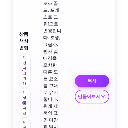
로즈 골
드, 포레
스트 그
린]으로
변경합니
상품
다. 조명,
색상
그림자,
변형
반사 및
#
배경을
전
포함한
자
다른 모
상
거
든 요소
복사
래
를 그대
로 유지
#
만들어보세요!
상
합니다.
품
원래 제
사
품의 표
진
면 마감
#
과 일치
색