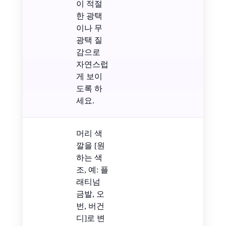
이 적절
한 광택
이나 무
광택 질
감으로
자연스럽
게 보이
도록 하
세요.
머리 색
깔을 [원
하는 색
조, 예: 플
래티넘
금발, 오
번, 버건
디]로 변