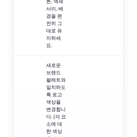
톤, 액세
서리, 배
경을 완
전히 그
대로 유
지하세
요.
새로운
브랜드
팔레트와
일치하도
록 로고
색상을
변경합니
다. [각 요
소에 대
한 색상