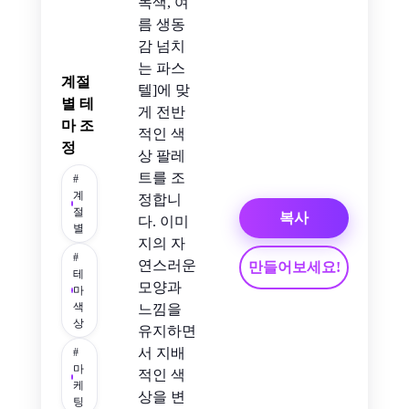
녹색, 여
름 생동
감 넘치
는 파스
계절
텔]에 맞
별 테
게 전반
마 조
적인 색
정
상 팔레
트를 조
#
계
정합니
절
복사
다. 이미
별
지의 자
#
연스러운
만들어보세요!
테
모양과
마
색
느낌을
상
유지하면
서 지배
#
마
적인 색
케
상을 변
팅