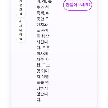
기
위, 예: 블
만들어보세요!
분
루와 청
조
록색, 따
절
뜻한 오
#
렌지와
시
노란색]
네
마
를 향상
틱
시킵니
다. 모든
피사체
세부 사
항, 구도
및 이미
지 선명
도를 변
경하지
않습니
다.