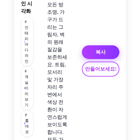
인 시
모든 방
각화
조명, 가
구가 드
#
리는 그
인
테
림자, 벽
리
의 원래
어
질감을
디
복사
자
보존하세
인
요. 트림,
만들어보세요!
#
모서리
객
및 가장
실
자리 주
미
리
변에서
보
색상 전
기
환이 자
#
연스럽게
홈
보이도록
데
합니다.
코
모든 가