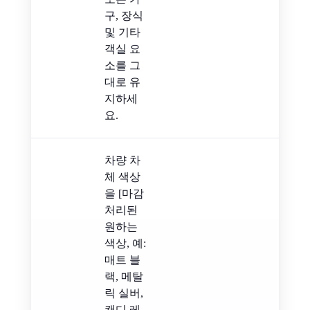
구, 장식
및 기타
객실 요
소를 그
대로 유
지하세
요.
차량 차
체 색상
을 [마감
처리된
원하는
색상, 예:
매트 블
랙, 메탈
릭 실버,
캔디 레