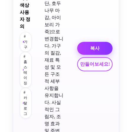
단, 호두
색상
나무 마
사용
감, 아이
자 정
보리 가
의
죽]으로
#
변경합니
가
다. 가구
구
복사
의 질감,
#
재료 특
홈
만들어보세요!
성 및 모
스
테
든 구조
이
적 세부
징
사항을
#
유지합니
카
다. 사실
탈
로
적인 그
그
림자, 조
명 효과
및 주변