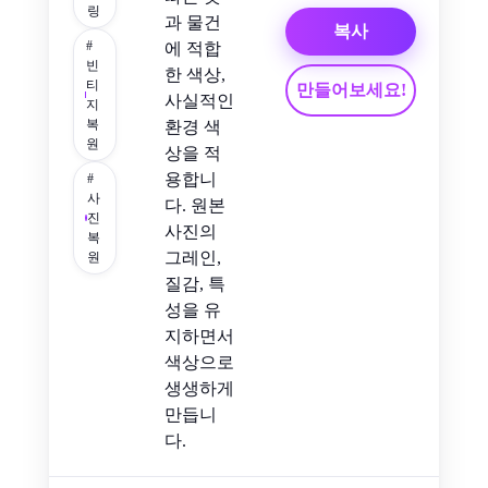
링
과 물건
복사
#
에 적합
빈
한 색상,
티
만들어보세요!
사실적인
지
복
환경 색
원
상을 적
용합니
#
사
다. 원본
진
사진의
복
그레인,
원
질감, 특
성을 유
지하면서
색상으로
생생하게
만듭니
다.