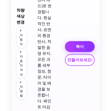
드]로 변
차량
경합니
색상
다. 현실
변경
적인 반
사, 표면
#
자
의 환경
동
반사, 적
차
복사
절한 음
#
영 유지.
자
모든 크
만들어보세요!
동
롬 세부
차
색
정보, 창
상
문, 타이
#
어 및 배
차
경을 보
량
존합니
랩
다. 페인
트 마감