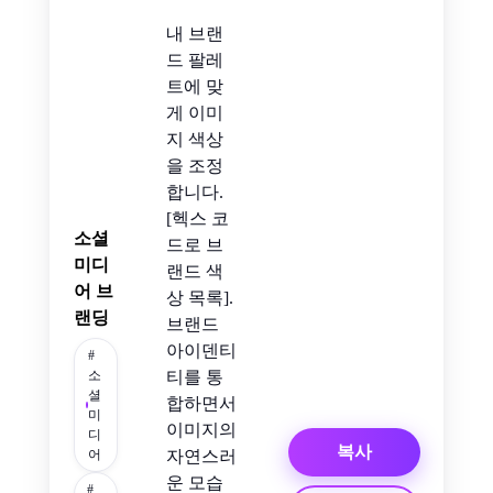
내 브랜
드 팔레
트에 맞
게 이미
지 색상
을 조정
합니다.
[헥스 코
소셜
드로 브
미디
랜드 색
어 브
상 목록].
랜딩
브랜드
아이덴티
#
소
티를 통
셜
합하면서
미
이미지의
디
복사
어
자연스러
운 모습
#