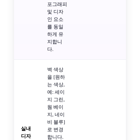
포그래피
및 디자
인 요소
를 동일
하게 유
지합니
다.
벽 색상
을 [원하
는 색상,
예: 세이
지 그린,
웜 베이
지, 네이
비 블루]
실내
로 변경
디자
합니다.