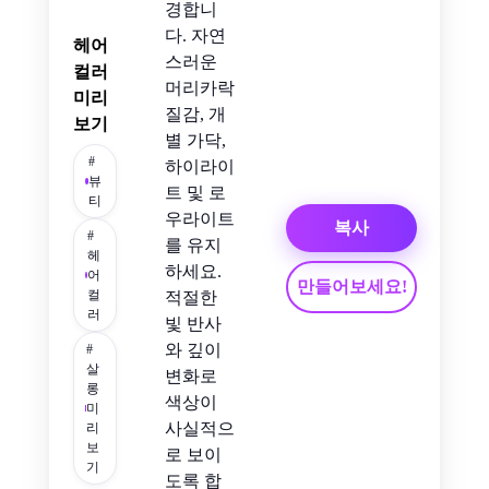
경합니
다. 자연
헤어
스러운
컬러
머리카락
미리
질감, 개
보기
별 가닥,
#
하이라이
뷰
트 및 로
티
우라이트
복사
#
를 유지
헤
하세요.
어
만들어보세요!
컬
적절한
러
빛 반사
와 깊이
#
살
변화로
롱
색상이
미
사실적으
리
보
로 보이
기
도록 합