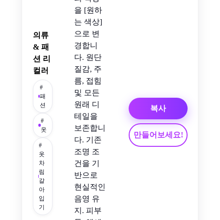
을 [원하
는 색상]
으로 변
의류
경합니
& 패
다. 원단
션 리
질감, 주
컬러
름, 접힘
#
및 모든
패
원래 디
션
복사
테일을
#
보존합니
옷
만들어보세요!
다. 기존
#
조명 조
옷
건을 기
차
림
반으로
갈
현실적인
아
음영 유
입
기
지. 피부