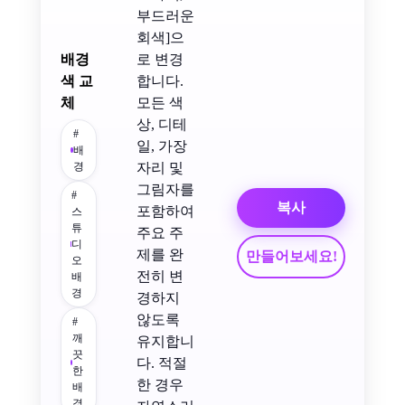
부드러운
회색]으
배경
로 변경
색 교
합니다.
체
모든 색
상, 디테
#
일, 가장
배
경
자리 및
그림자를
#
복사
포함하여
스
튜
주요 주
디
제를 완
만들어보세요!
오
전히 변
배
경
경하지
않도록
#
깨
유지합니
끗
다. 적절
한
한 경우
배
경