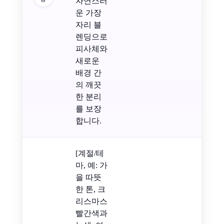
자연스러
운 가장
자리 블
렌딩으로
피사체와
새로운
배경 간
의 깨끗
한 분리
를 보장
합니다.
[계절/테
마, 예: 가
을 따뜻
한 톤, 크
리스마스
빨간색과