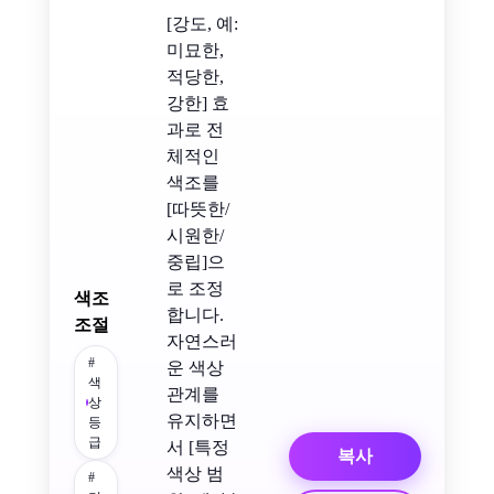
[강도, 예:
미묘한,
적당한,
강한] 효
과로 전
체적인
색조를
[따뜻한/
시원한/
중립]으
로 조정
색조
합니다.
조절
자연스러
#
운 색상
색
관계를
상
유지하면
등
급
서 [특정
복사
색상 범
#