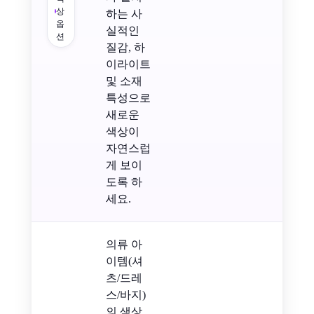
상
하는 사
옵
실적인
션
질감, 하
이라이트
및 소재
특성으로
새로운
색상이
자연스럽
게 보이
도록 하
세요.
의류 아
이템(셔
츠/드레
스/바지)
의 색상