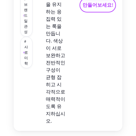
을 유지
브
만들어보세요!
랜
하는 응
드
집력 있
일
는 룩을
관
성
만듭니
다. 색상
#
사
이 서로
료
보완하고
미
전반적인
학
구성이
균형 잡
히고 시
각적으로
매력적이
도록 유
지하십시
오.