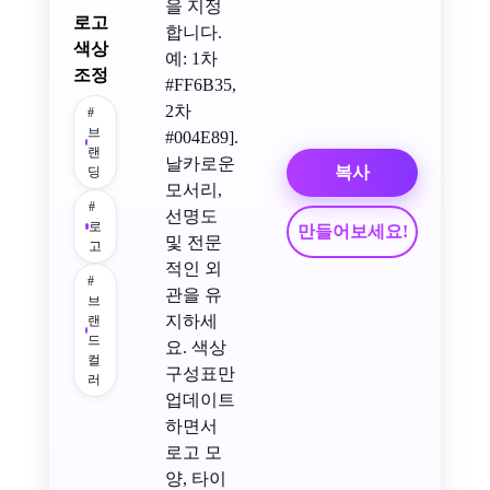
을 지정
로고
합니다.
색상
예: 1차
조정
#FF6B35,
2차
#
브
#004E89].
랜
날카로운
복사
딩
모서리,
#
선명도
로
만들어보세요!
및 전문
고
적인 외
#
관을 유
브
지하세
랜
드
요. 색상
컬
구성표만
러
업데이트
하면서
로고 모
양, 타이