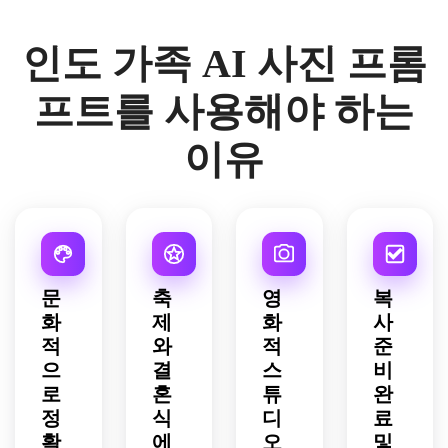
인도 가족 AI 사진 프롬
프트를 사용해야 하는
이유
문
축
영
복
화
제
화
사
적
와
적
준
으
결
스
비
로
혼
튜
완
정
식
디
료
확
에
오
및