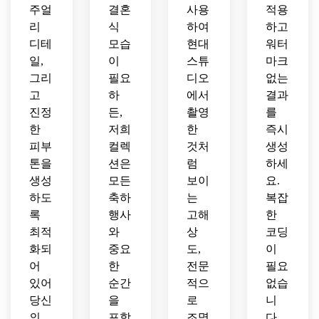
주얼
결혼
사용
적용
리
식
하여
하고
디테
모습
현대
워터
일,
이
스튜
마크
그리
필요
디오
없는
고
하
에서
결과
진정
든,
촬영
를
한
저희
한
즉시
피부
컬렉
것처
생성
톤을
션은
럼
하세
생성
모든
보이
요.
하도
축하
는
복잡
록
행사
고해
한
최적
와
상
코딩
화되
중요
도,
이
어
한
전문
필요
있어
순간
적으
없습
당신
을
로
니
의
포함
조명
다.