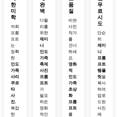
한
완
품
무
미
벽
질
료
학
시
디왈
비싼
도
저희
리를
사진
프롬
위한
작가
단순
프트
제미
를
히
는
니
건너
제미
정확
인도
뛰세
니
한
가족
요.
프롬
인도
축제
영화
프트
가족
사진
적
템플
사리
프롬
인도
릿
을
쿠르
프트
가족
복사
타
가
초상
하여
사
필요
화
업로
진
,
하든
프롬
드된
복잡
영화
프트
사진
한
적인
를
에