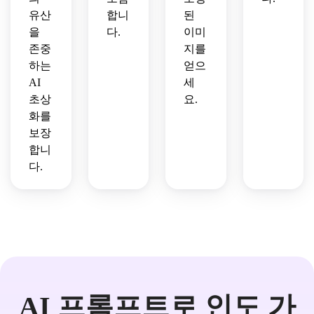
유산
합니
된
을
다.
이미
존중
지를
하는
얻으
AI
세
초상
요.
화를
보장
합니
다.
AI 프롬프트로 인도 가