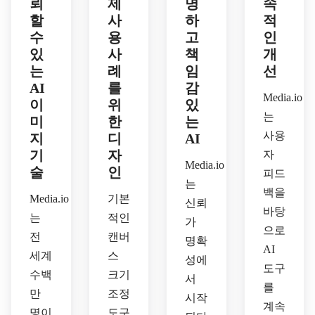
뢰
제
명
속
할
사
하
적
수
용
고
인
있
사
책
개
는
례
임
선
AI
를
감
Media.io
이
위
있
는
미
한
는
사용
지
디
AI
기
자
자
Media.io
술
인
피드
는
백을
Media.io
기본
신뢰
바탕
는
적인
가
으로
전
캔버
명확
AI
세계
스
성에
도구
수백
크기
서
를
만
조정
시작
계속
명이
도구