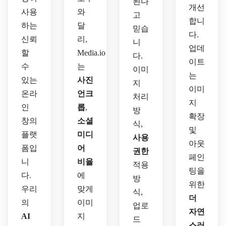
된다
개선
사용
와
고
합니
하는
달
믿습
다.
신뢰
리,
니
업데
할
Media.io
다.
이트
수
는
이미
는
있는
사진
지
이미
온라
언크
처리
지
인
롭
,
방
확장
창의
소셜
식,
및
플랫
미디
사용
아웃
폼입
어
권한
페인
니
비율
적용
팅을
다.
에
방
위한
우리
맞게
식,
더
의
이미
업로
자연
AI
지
드
스러