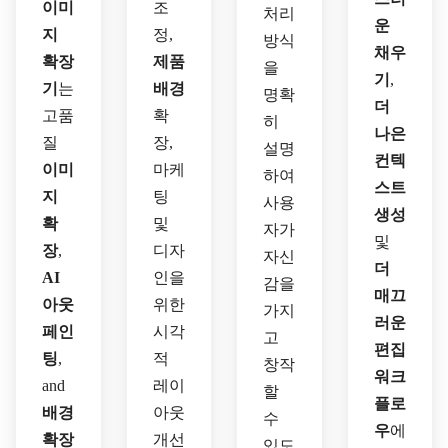
이미
조
처리
운
지
정,
방식
채우
확장
제품
을
기
,
기
는
배경
명확
더
고품
확
히
나은
질
장,
설명
컨텍
이미
마케
하여
스트
지
팅
사용
생성
확
및
자가
및
장
,
디자
자신
더
AI
인을
감을
매끄
아웃
위한
가지
러운
페인
시각
고
편집
팅
,
적
창작
워크
and
레이
할
플로
배경
아웃
수
우
에
확장
개선
있도