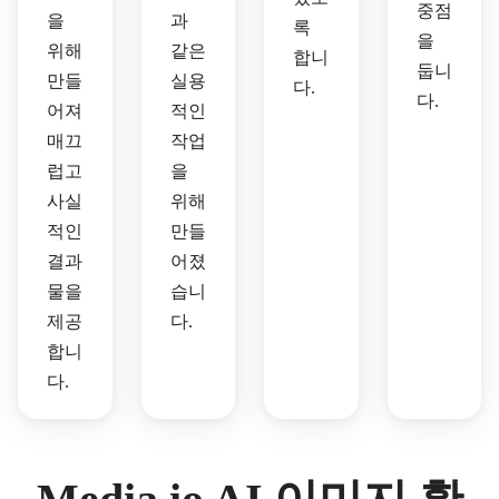
중점
을
과
록
을
위해
같은
합니
둡니
만들
실용
다.
다.
어져
적인
매끄
작업
럽고
을
사실
위해
적인
만들
결과
어졌
물을
습니
제공
다.
합니
다.