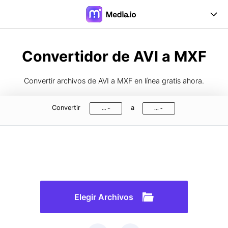
Online Herramientas
Convertidor de AVI a MXF
Desktop Herramientas
Convertir archivos de AVI a MXF en línea gratis ahora.
Precios
Convertir
a
...
...
Soporte
Iniciar Sesión
Registrarse
FAQs
Guía de Usuario
Formatos de Conversión
Elegir Archivos