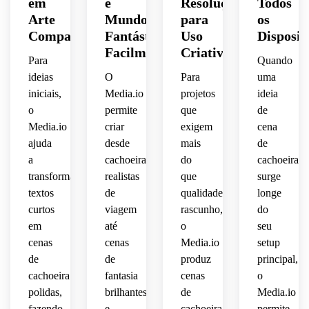
em
e
Resolução
Todos
cinematográfica,
 de 
pastéis
 de 
 de 
animada
exposição,
detalhada,
iluminação
Arte
Mundos
para
vegetação,
os
 e 
fantasia
verde 
porém
 dos 
superfícies
naturais,
Compartilhável
Fantásticos
Uso
Disposit
 sci-
frio, 
sonhos.
composição
elegância
radiante
 de 
estilo 
fi, 
Facilmente
Criativo
neblina
naturais,
 de 
 de 
Para
Quando
pedra 
de 
profundidade
brilhos
paisagem
livro 
suave.
texturizadas,
arte 
 em 
ideias
O
Para
uma
atmosférica,
imagens
de 
 água 
conceitual
camadas,
luminosos,
iniciais,
Media.io
projetos
ideia
 de 
ultra-
histórias,
fluindo
 de 
 arte 
o
permite
que
de
estética
destino
detalhada.
fantasia,
ilustração
conceitual
Media.io
criar
exigem
cena
 de 
enquadramento
potente,
moderna
ajuda
desde
mais
de
alto 
composição
detalhada,
ultra-
detalhamento.
a
cachoeiras
do
cachoeira
cinematográfico
iluminação
detalhada,
elegante,
transformar
realistas
que
surge
dinâmica,
composição
noturno.
baixo 
 alto 
textos
de
qualidade
longe
composiçã
texturas
perfil,
detalhamento,
quente
curtos
viagem
rascunho,
do
 e 
grandiosa,
em
até
o
seu
nítidas,
contraste
ambiente
pacífica,
cenas
cenas
Media.io
setup
 alto 
 rico, 
profundida
detalhamento,
de
de
produz
principal,
detalhe
majestoso,
pinceladas
 de 
cachoeira
fantasia
cenas
o
 tons 
outro 
profundidade
polidas,
brilhantes
de
Media.io
realista,
luminosos
expressivas
mundo,
 de 
 com 
fazendo
e
cachoeira
permite