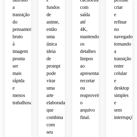
imersiva,
composição
céu, 
design
clima 
a
fundos
com
criar
narrativa
radiante
transição
de
saída
e
projetado
envolvente
ambiental
 e 
do
anime,
até
refinar
 para 
 com 
ambiental
hipnotizant
telas 
pensamento
então
4K,
no
sensação
polido.
de 
bruto
uma
mantendo
navegador,
inspiradora.
bloqueio
à
única
os
tornando
misteriosa
 ou 
 de 
imagem
ideia
detalhes
a
fundo 
natureza
pronta
de
limpos
transição
premium
ser
prompt
ao
entre
 de 
selvagem.
mais
pode
apresentar,
celular
dispositivo
rápida
virar
recortar
e
móvel.
e
uma
ou
desktop
menos
arte
reaproveitar
simples
trabalhosa.
elaborada
o
e
que
arquivo
sem
combina
final.
interrupções
com
seu