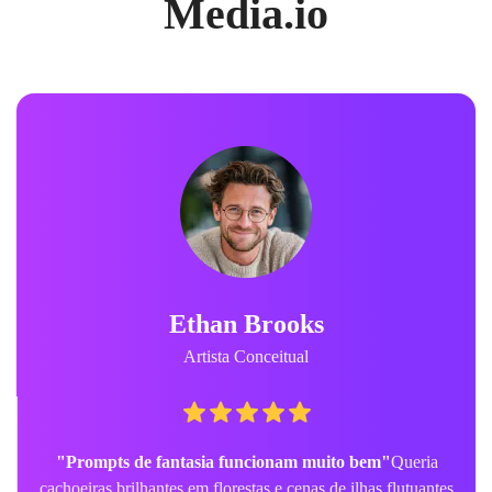
Media.io
Ethan Brooks
Artista Conceitual
"Prompts de fantasia funcionam muito bem"
Queria
cachoeiras brilhantes em florestas e cenas de ilhas flutuantes