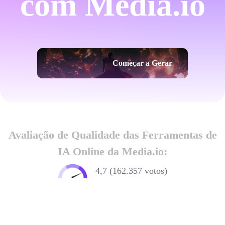
com Media.io
Começar a Gerar
Avaliação de Qualidade das Ferramentas de
IA Online da Media.io:
4,7 (162.357 votos)