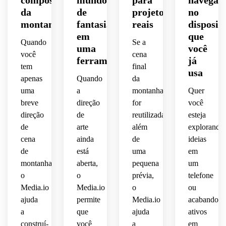
composição
mundos
para
navegad
sereno,
de 
aço, 
atmosfera
adequado
de 
espaçamento
realista
chaminé,
da
de
projetos
no
parede
humor
 para 
pintadas,
serigrafia,
 de 
montanha
fantasia
reais
disposit
fotografia
mítica
papel 
 forte 
equilibrado,
fotografia
atmosfera
 de 
premium,
em
que
épico,
 e 
de 
paleta 
cúpula
 da 
Quando
Se a
paisagem
majestosa,
parede
uma
você
de 
humor
natureza,
pacífica
você
cena
paisagem
ambiente
 ou 
livro 
focal, 
ferramenta
já
 do 
ultra-
tem
final
escala 
uso 
de 
espaço
contemplativo
copas 
deserto,
usa
nítida,
ultra-
altamente
apenas
Quando
da
cinematográfica.
de 
histórias
de 
detalhada,
pôster.
negativo
calmo,
uma
a
montanha
Quer
árvores
realismo
qualidade
detalhado.
quente,
breve
direção
for
você
 4K.
acabamento
elegante
estética
texturizadas,
cinematográ
direção
de
reutilizada
esteja
 4K 
charmosa
 para 
de
arte
além
explorando
polido.
a 
elegante
humor
composiçã
cena
ainda
de
ideias
sensação
colocação
 do 
de
está
uma
em
 de 
 do 
pôster,
misterioso
convidativa
montanha,
aberta,
pequena
um
fundo 
título,
 com 
animado,
formas
o
o
prévia,
telefone
tranquilo,
caminho
humor
 em 
Media.io
Media.io
o
ou
humor
limpas
composição
primeiro
ajuda
permite
Media.io
acabando
nostálgico
 com 
a
que
ajuda
ativos
aconchegante
 do 
profundidade
vertical
plano,
construí-
você
a
em