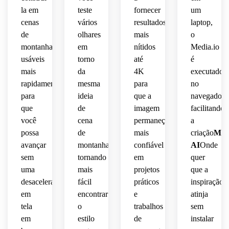
 e 
turismo,
 sutil, 
 cores 
la em
teste
fornecer
um
edificante,
ilustração
equilibrada,
naturais
cenas
vários
resultados
laptop,
composição
ilustração
digital
de
olhares
mais
o
paisagem
ricas, 
polida
 de 
ilustração
montanha
em
nítidos
Media.io
ricamente
 do 
alta 
altamente
 de 
usáveis
torno
até
é
 em 
pôster,
qualidade
paisagem
mais
da
4K
executado
camadas
detalhada
rapidamente
mesma
para
no
 com 
acabamento
adequada
 com 
altamente
para
ideia
que a
navegador,
delicado
 para 
efeitos
que
de
imagem
facilitando
editorial
decoração.
 de 
detalhada.
detalhe
você
cena
permaneça
a
névoa 
elegante.
cinematográfica.
possa
de
mais
criação
Mon
ambiental.
avançar
montanha,
confiável
AI
Onde
sem
tornando
em
quer
uma
mais
projetos
que a
desaceleração
fácil
práticos
inspiração
em
encontrar
e
atinja
tela
o
trabalhos
sem
em
estilo
de
instalar