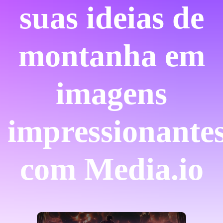
suas ideias de
montanha em
imagens
impressionante
com Media.io