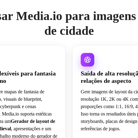
sar Media.io para imagens
de cidade
flexíveis para fantasia
Saída de alta resoluç
no
relações de aspecto
re mapas de fantasia de
Gere imagens de layout da c
 visuais de blueprint,
resolução 1K, 2K ou 4K co
e cyberpunk e cenas
proporções como 1:1, 16:9, 4:
. Media.io suporta estéticas
Isso torna os resultados úteis 
ara um
Gerador de layout de
storyboards, placas de design
ieval
, apresentações e um
referências de jogos.
rabalho moderno do gerador de