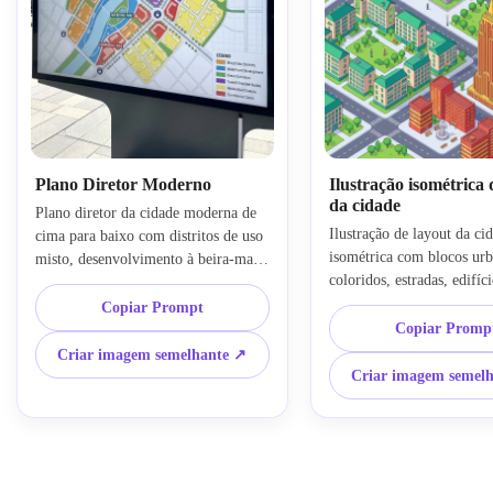
Plano Diretor Moderno
Ilustração isométrica 
da cidade
Plano diretor da cidade moderna de 
Ilustração de layout da cid
cima para baixo com distritos de uso 
isométrica com blocos urb
misto, desenvolvimento à beira-mar, 
coloridos, estradas, edifíci
corredores verdes, avenidas largas, 
referência, parques de bols
nós orientados para o trânsito, 
Copiar Prompt
públicas, sombras limpas, t
aglomerados residenciais, núcleos 
Copiar Promp
suaves, composição infogr
comerciais, cores de planejamento 
Criar imagem semelhante ↗
amigável, paleta vívida ma
realistas, rótulos limpos, estilo 
Criar imagem semel
equilibrada, design moder
contemporâneo de quadro de 
brincalhão e altos detalhes
apresentação, tom brilhante de luz do 
tornam cada distrito fácil d
dia e composição polida para um 
distinguir de uma relance.
conceito de desenvolvimento urbano 
convincente.