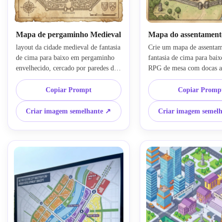
Mapa de pergaminho Medieval
Mapa do assentamen
layout da cidade medieval de fantasia 
Crie um mapa de assentam
de cima para baixo em pergaminho 
fantasia de cima para baix
envelhecido, cercado por paredes de 
RPG de mesa com docas ao
pedra com portões guardados, um rio 
um rio, tabernas, templos, 
cortando a cidade, pontes, uma praça 
casas agrupadas, muros def
Copiar Prompt
Copiar Promp
central do mercado, castelo manter 
uma praça da cidade, padrõ
em uma colina, ruas estreitas 
orgânicos, ícones desenhad
Criar imagem semelhante ↗
Criar imagem semel
sinuosas, bairros rotulados, linhas de 
fundo de pergaminho, sepa
tinta sépia, textura desgastada, 
clara de distritos, tons ter
detalhes cartográficos intrincados, 
aventureiro e ricos detalhes
composição equilibrada, alta clareza.
para a construção do mund