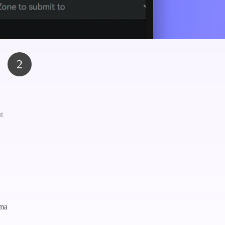
2
t
ima