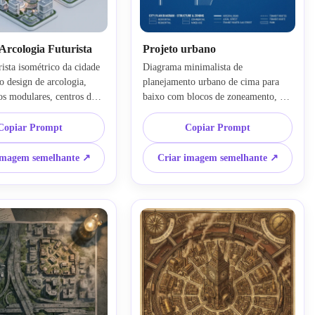
Arcologia Futurista
Projeto urbano
rista isométrico da cidade 
Diagrama minimalista de 
o design de arcologia, 
planejamento urbano de cima para 
os modulares, centros de 
baixo com blocos de zoneamento, 
ontes de céu, zonas verdes 
estradas arteriais, ruas locais, 
torres elegantes, espaços 
parques, linhas de trânsito, bordas à 
Copiar Prompt
Copiar Prompt
tegrados, materiais 
beira-mar, linha técnica branca sobre 
rateados limpos, 
fundo azul profundo, geometria 
imagem semelhante ↗
Criar imagem semelhante ↗
ambiente suave, 
nítida, espaçamento equilibrado, 
 ordenada, qualidade de 
textura do projeto, clareza pronta 
o arquitetônica e uma 
para apresentação e um ambiente de 
finada de planejamento de 
design urbano profissional focado na 
ífica.
estrutura e legibilidade.