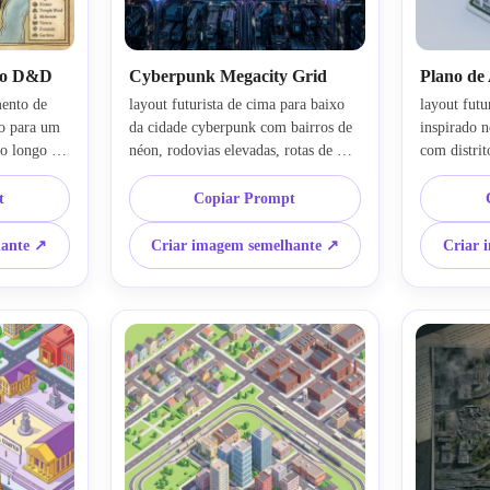
to D&D
Cyberpunk Megacity Grid
Plano de 
ento de 
layout futurista de cima para baixo 
layout futu
o para um 
da cidade cyberpunk com bairros de 
inspirado n
 longo de 
néon, rodovias elevadas, rotas de 
com distrit
oficinas, 
trânsito de vários níveis, 
trânsito, p
ensivos, 
aglomerados densos de arranha-céus, 
terraçadas, 
t
Copiar Prompt
es de rua 
interseções brilhantes, sobreposições 
públicos in
os à mão, 
de zoneamento holográfico, texturas 
brancos e p
hante ↗
Criar imagem semelhante ↗
Criar 
ração 
metálicas escuras, paleta elétrica azul 
iluminação 
rosos, clima 
e magenta, contraste 
composição
 visuais 
cinematográfico, infraestrutura em 
visualizaçã
o legível.
camadas e um ambiente dramático de 
estética re
ficção científica com uma 
ficção cient
organização precisa como um mapa.