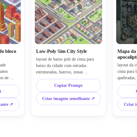
do bloco
Low-Poly Sim City Style
Mapa da 
apocalípt
layout de baixo poli de cima para 
ade 
layout da c
baixo da cidade com estradas 
anos 
cima para 
estruturadas, bairros, zonas 
os de 
quebradas, 
industriais, centro comercial, laços 
o, praças 
blocos des
de trânsito, edifícios 3D estilizados, 
Copiar Prompt
exturas 
sobrevivent
t
iluminação brilhante, texturas 
áfica-
cobertas, t
geométricas simplificadas, 
Criar imagem semelhante ↗
s 
rachadas, a
composição limpa, olhar de 
hante ↗
Criar 
no 
paleta cinz
construtor de cidade inspirado em 
 que 
de sobreviv
jogos, paleta de cores alegre e 
e 
forte contr
profundidade de cena polida para 
detalhada q
uma estética de simulação moderna.
imersiva.