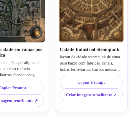
cidade em ruínas pós-
Cidade Industrial Steampunk
ica
layout da cidade steampunk de cima 
idade pós-apocalíptica de 
para baixo com fábricas, canais, 
baixo com rodovias 
linhas ferroviárias, bairros industriais 
bairros abandonados, 
em tons de latão, uma torre de 
abados, complexos de 
relógio central, padrões de rua 
Copiar Prompt
es fortificados, estradas 
Copiar Prompt
ornamentados, paleta de cobre e 
exturas de concreto 
sépia, detalhes cartográficos 
Criar imagem semelhante ↗
tmosfera esfumaçada, 
gravados, ambiente esfumaçado, 
imagem semelhante ↗
a-verde silenciada, clima 
infraestrutura em camadas e estilo 
ência cinematográfica, 
imaginativo de construção do mundo 
aste e estrutura de mapa 
com elegante artesanato de mapa.
ue ainda parece legível e 